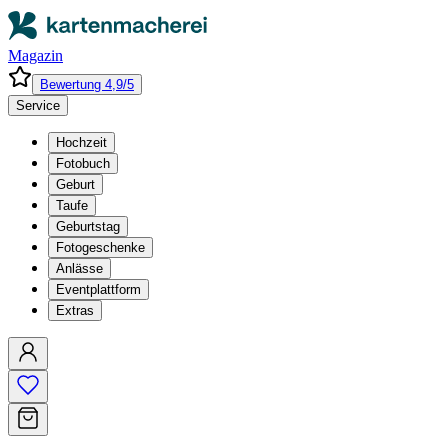
Magazin
Bewertung 4,9/5
Service
Hochzeit
Fotobuch
Geburt
Taufe
Geburtstag
Fotogeschenke
Anlässe
Eventplattform
Extras