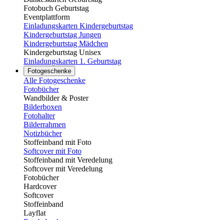
Fotobuch Geburtstag
Eventplattform
Einladungskarten Kindergeburtstag
Kindergeburtstag Jungen
Kindergeburtstag Mädchen
Kindergeburtstag Unisex
Einladungskarten 1. Geburtstag
Fotogeschenke
Alle Fotogeschenke
Fotobücher
Wandbilder & Poster
Bilderboxen
Fotohalter
Bilderrahmen
Notizbücher
Stoffeinband mit Foto
Softcover mit Foto
Stoffeinband mit Veredelung
Softcover mit Veredelung
Fotobücher
Hardcover
Softcover
Stoffeinband
Layflat