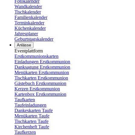
Fotokalender
Wandkalender
Tischkalender
Familienkalender
Terminkalender
Küchenkalender
Jahresplaner
Geburtstagskalender
Anlässe
Eventplattform
Erstkommunionskarten
Einladungen Erstkommunion
Danksagung Erstkommunion
Menükarten Erstkommunion
Tischkarten Erstkommunion
Gästebuch Erstkommunion
Kerzen Erstkommunion
Kartenbox Erstkommunion
Taufkarten
Taufeinladungen
Dankeskarten Taufe
Menükarten Taufe
Tischkarten Taufe
Kirchenheft Taufe
Taufkerzen