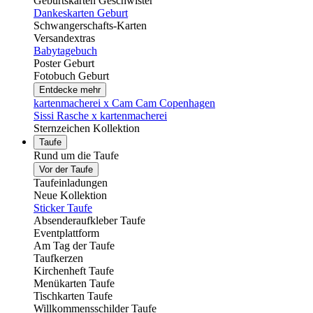
Geburtskarten Geschwister
Dankeskarten Geburt
Schwangerschafts-Karten
Versandextras
Babytagebuch
Poster Geburt
Fotobuch Geburt
Entdecke mehr
kartenmacherei x Cam Cam Copenhagen
Sissi Rasche x kartenmacherei
Sternzeichen Kollektion
Taufe
Rund um die Taufe
Vor der Taufe
Taufeinladungen
Neue Kollektion
Sticker Taufe
Absenderaufkleber Taufe
Eventplattform
Am Tag der Taufe
Taufkerzen
Kirchenheft Taufe
Menükarten Taufe
Tischkarten Taufe
Willkommensschilder Taufe