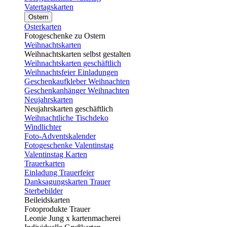
Vatertagskarten
Ostern
Osterkarten
Fotogeschenke zu Ostern
Weihnachtskarten
Weihnachtskarten selbst gestalten
Weihnachtskarten geschäftlich
Weihnachtsfeier Einladungen
Geschenkaufkleber Weihnachten
Geschenkanhänger Weihnachten
Neujahrskarten
Neujahrskarten geschäftlich
Weihnachtliche Tischdeko
Windlichter
Foto-Adventskalender
Fotogeschenke Valentinstag
Valentinstag Karten
Trauerkarten
Einladung Trauerfeier
Danksagungskarten Trauer
Sterbebilder
Beileidskarten
Fotoprodukte Trauer
Leonie Jung x kartenmacherei