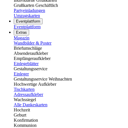
Individuelle Grußkarten
Grußkarten Geschäftlich
Partyeinladungen
Umzugskarten
Eventplattform
Eventplattform
Extras
Magazin
Wandbilder & Poster
Briefumschläge
Absenderaufkleber
Empfängeraufkleber
Einlegeblätter
Gestaltungsservice
Einleger
Gestaltungsservice Weihnachten
Hochwertige Aufkleber
Tischkarten
Adressaufkleber
Wachssiegel
Alle Dankeskarten
Hochzeit
Geburt
Konfirmation
Kommunion