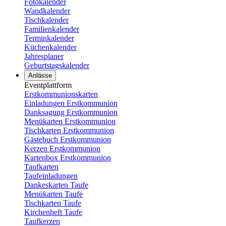
Fotokalender
Wandkalender
Tischkalender
Familienkalender
Terminkalender
Küchenkalender
Jahresplaner
Geburtstagskalender
Anlässe
Eventplattform
Erstkommunionskarten
Einladungen Erstkommunion
Danksagung Erstkommunion
Menükarten Erstkommunion
Tischkarten Erstkommunion
Gästebuch Erstkommunion
Kerzen Erstkommunion
Kartenbox Erstkommunion
Taufkarten
Taufeinladungen
Dankeskarten Taufe
Menükarten Taufe
Tischkarten Taufe
Kirchenheft Taufe
Taufkerzen