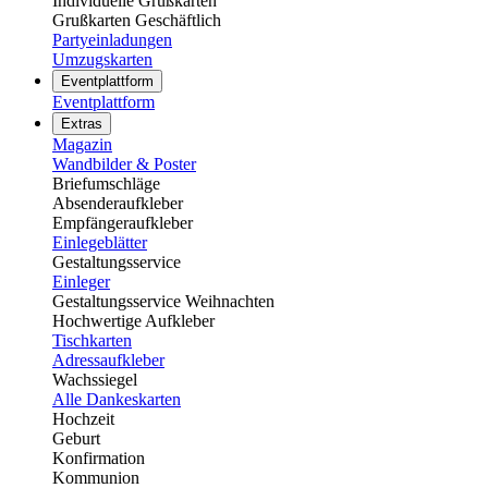
Individuelle Grußkarten
Grußkarten Geschäftlich
Partyeinladungen
Umzugskarten
Eventplattform
Eventplattform
Extras
Magazin
Wandbilder & Poster
Briefumschläge
Absenderaufkleber
Empfängeraufkleber
Einlegeblätter
Gestaltungsservice
Einleger
Gestaltungsservice Weihnachten
Hochwertige Aufkleber
Tischkarten
Adressaufkleber
Wachssiegel
Alle Dankeskarten
Hochzeit
Geburt
Konfirmation
Kommunion