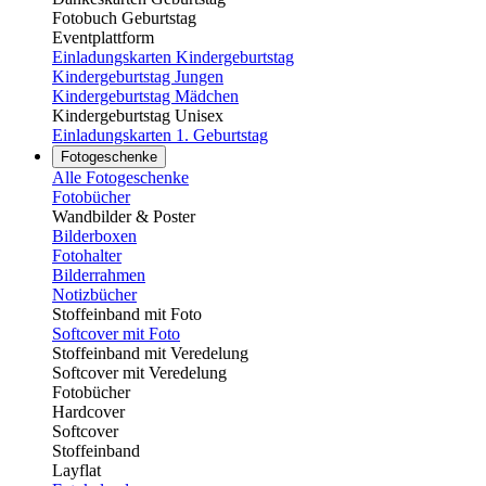
Fotobuch Geburtstag
Eventplattform
Einladungskarten Kindergeburtstag
Kindergeburtstag Jungen
Kindergeburtstag Mädchen
Kindergeburtstag Unisex
Einladungskarten 1. Geburtstag
Fotogeschenke
Alle Fotogeschenke
Fotobücher
Wandbilder & Poster
Bilderboxen
Fotohalter
Bilderrahmen
Notizbücher
Stoffeinband mit Foto
Softcover mit Foto
Stoffeinband mit Veredelung
Softcover mit Veredelung
Fotobücher
Hardcover
Softcover
Stoffeinband
Layflat