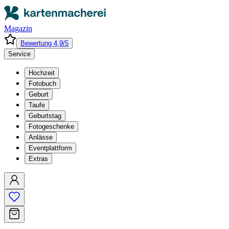
Magazin
Bewertung 4,9/5
Service
Hochzeit
Fotobuch
Geburt
Taufe
Geburtstag
Fotogeschenke
Anlässe
Eventplattform
Extras