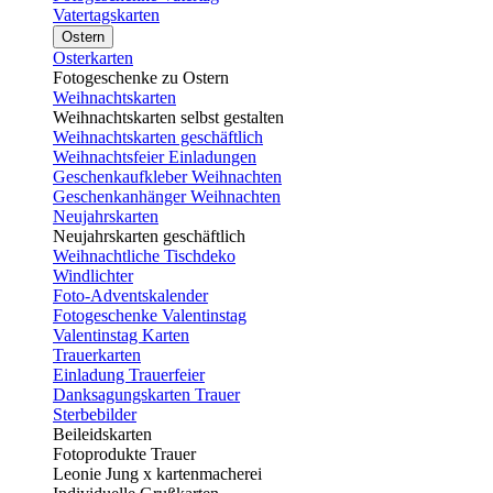
Vatertagskarten
Ostern
Osterkarten
Fotogeschenke zu Ostern
Weihnachtskarten
Weihnachtskarten selbst gestalten
Weihnachtskarten geschäftlich
Weihnachtsfeier Einladungen
Geschenkaufkleber Weihnachten
Geschenkanhänger Weihnachten
Neujahrskarten
Neujahrskarten geschäftlich
Weihnachtliche Tischdeko
Windlichter
Foto-Adventskalender
Fotogeschenke Valentinstag
Valentinstag Karten
Trauerkarten
Einladung Trauerfeier
Danksagungskarten Trauer
Sterbebilder
Beileidskarten
Fotoprodukte Trauer
Leonie Jung x kartenmacherei