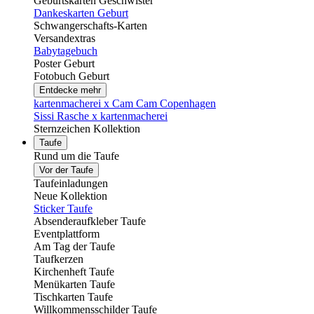
Geburtskarten Geschwister
Dankeskarten Geburt
Schwangerschafts-Karten
Versandextras
Babytagebuch
Poster Geburt
Fotobuch Geburt
Entdecke mehr
kartenmacherei x Cam Cam Copenhagen
Sissi Rasche x kartenmacherei
Sternzeichen Kollektion
Taufe
Rund um die Taufe
Vor der Taufe
Taufeinladungen
Neue Kollektion
Sticker Taufe
Absenderaufkleber Taufe
Eventplattform
Am Tag der Taufe
Taufkerzen
Kirchenheft Taufe
Menükarten Taufe
Tischkarten Taufe
Willkommensschilder Taufe