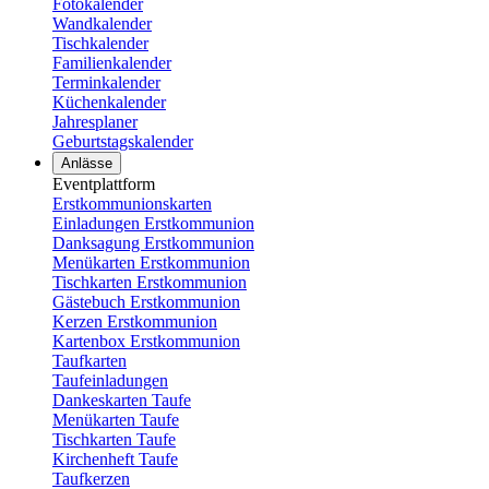
Fotokalender
Wandkalender
Tischkalender
Familienkalender
Terminkalender
Küchenkalender
Jahresplaner
Geburtstagskalender
Anlässe
Eventplattform
Erstkommunionskarten
Einladungen Erstkommunion
Danksagung Erstkommunion
Menükarten Erstkommunion
Tischkarten Erstkommunion
Gästebuch Erstkommunion
Kerzen Erstkommunion
Kartenbox Erstkommunion
Taufkarten
Taufeinladungen
Dankeskarten Taufe
Menükarten Taufe
Tischkarten Taufe
Kirchenheft Taufe
Taufkerzen