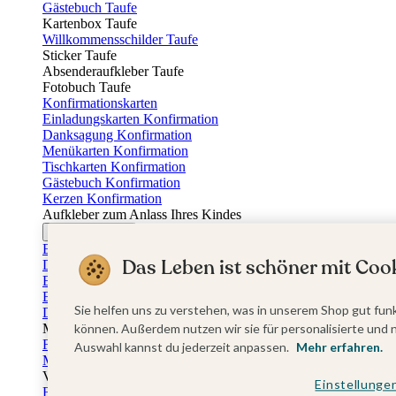
Gästebuch Taufe
Kartenbox Taufe
Willkommensschilder Taufe
Sticker Taufe
Absenderaufkleber Taufe
Fotobuch Taufe
Konfirmationskarten
Einladungskarten Konfirmation
Danksagung Konfirmation
Menükarten Konfirmation
Tischkarten Konfirmation
Gästebuch Konfirmation
Kerzen Konfirmation
Aufkleber zum Anlass Ihres Kindes
Firmungskarten
Einladungskarten Firmung
Das Leben ist schöner mit Cook
Dankeskarten Firmung
Einschulungskarten
Einladungskarten Einschulung
Sie helfen uns zu verstehen, was in unserem Shop gut funk
Danksagung Einschulung
Muttertag
können. Außerdem nutzen wir sie für personalisierte und 
Fotogeschenke Muttertag
Auswahl kannst du jederzeit anpassen.
Mehr erfahren.
Muttertagskarten
Vatertag
Einstellunge
Fotogeschenke Vatertag