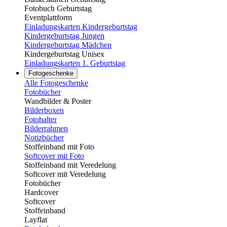
Fotobuch Geburtstag
Eventplattform
Einladungskarten Kindergeburtstag
Kindergeburtstag Jungen
Kindergeburtstag Mädchen
Kindergeburtstag Unisex
Einladungskarten 1. Geburtstag
Fotogeschenke
Alle Fotogeschenke
Fotobücher
Wandbilder & Poster
Bilderboxen
Fotohalter
Bilderrahmen
Notizbücher
Stoffeinband mit Foto
Softcover mit Foto
Stoffeinband mit Veredelung
Softcover mit Veredelung
Fotobücher
Hardcover
Softcover
Stoffeinband
Layflat