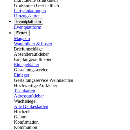
Individuelle Grußkarten
Grußkarten Geschäftlich
Partyeinladungen
Umzugskarten
Eventplattform
Eventplattform
Extras
Magazin
Wandbilder & Poster
Briefumschläge
Absenderaufkleber
Empfängeraufkleber
Einlegeblätter
Gestaltungsservice
Einleger
Gestaltungsservice Weihnachten
Hochwertige Aufkleber
Tischkarten
Adressaufkleber
Wachssiegel
Alle Dankeskarten
Hochzeit
Geburt
Konfirmation
Kommunion