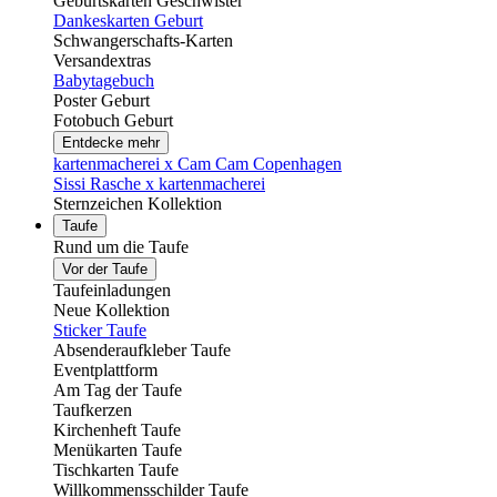
Geburtskarten Geschwister
Dankeskarten Geburt
Schwangerschafts-Karten
Versandextras
Babytagebuch
Poster Geburt
Fotobuch Geburt
Entdecke mehr
kartenmacherei x Cam Cam Copenhagen
Sissi Rasche x kartenmacherei
Sternzeichen Kollektion
Taufe
Rund um die Taufe
Vor der Taufe
Taufeinladungen
Neue Kollektion
Sticker Taufe
Absenderaufkleber Taufe
Eventplattform
Am Tag der Taufe
Taufkerzen
Kirchenheft Taufe
Menükarten Taufe
Tischkarten Taufe
Willkommensschilder Taufe