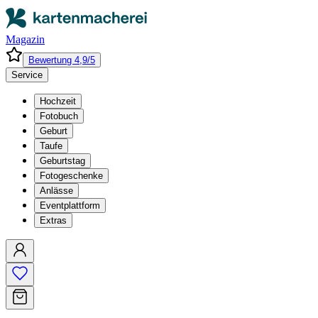
Magazin
Bewertung 4,9/5
Service
Hochzeit
Fotobuch
Geburt
Taufe
Geburtstag
Fotogeschenke
Anlässe
Eventplattform
Extras