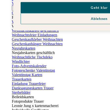
Vatertagskarten
Geht klar
Ostern
Osterkarten
Fotogeschenke zu Ostern
Ablehnen
Weihnachtskarten
Weihnachtskarten selbst gestalten
Weihnachtskarten geschäftlich
Weihnachtsfeier Einladungen
Geschenkaufkleber Weihnachten
Geschenkanhänger Weihnachten
Neujahrskarten
Neujahrskarten geschäftlich
Weihnachtliche Tischdeko
Windlichter
Foto-Adventskalender
Fotogeschenke Valentinstag
Valentinstag Karten
Trauerkarten
Einladung Trauerfeier
Danksagungskarten Trauer
Sterbebilder
Beileidskarten
Fotoprodukte Trauer
Leonie Jung x kartenmacherei