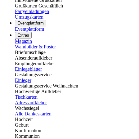
Individuelle Grußkarten
Grußkarten Geschäftlich
Partyeinladungen
Umzugskarten
Eventplattform
Eventplattform
Extras
Magazin
Wandbilder & Poster
Briefumschläge
Absenderaufkleber
Empfängeraufkleber
Einlegeblätter
Gestaltungsservice
Einleger
Gestaltungsservice Weihnachten
Hochwertige Aufkleber
Tischkarten
Adressaufkleber
Wachssiegel
Alle Dankeskarten
Hochzeit
Geburt
Konfirmation
Kommunion