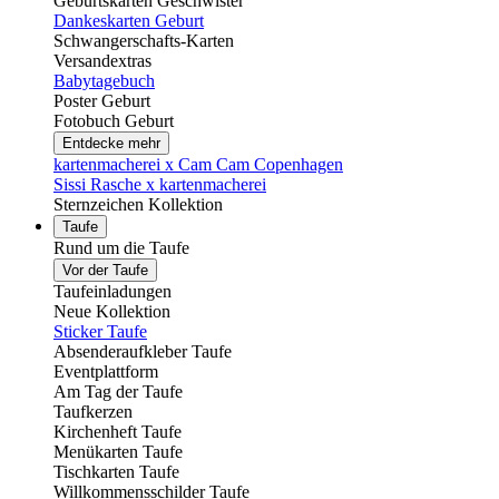
Geburtskarten Geschwister
Dankeskarten Geburt
Schwangerschafts-Karten
Versandextras
Babytagebuch
Poster Geburt
Fotobuch Geburt
Entdecke mehr
kartenmacherei x Cam Cam Copenhagen
Sissi Rasche x kartenmacherei
Sternzeichen Kollektion
Taufe
Rund um die Taufe
Vor der Taufe
Taufeinladungen
Neue Kollektion
Sticker Taufe
Absenderaufkleber Taufe
Eventplattform
Am Tag der Taufe
Taufkerzen
Kirchenheft Taufe
Menükarten Taufe
Tischkarten Taufe
Willkommensschilder Taufe