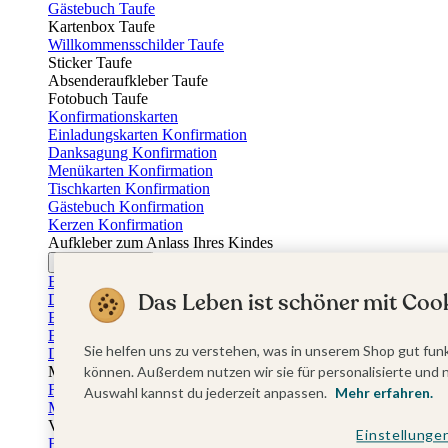
Gästebuch Taufe
Kartenbox Taufe
Willkommensschilder Taufe
Sticker Taufe
Absenderaufkleber Taufe
Fotobuch Taufe
Konfirmationskarten
Einladungskarten Konfirmation
Danksagung Konfirmation
Menükarten Konfirmation
Tischkarten Konfirmation
Gästebuch Konfirmation
Kerzen Konfirmation
Aufkleber zum Anlass Ihres Kindes
Firmungskarten
Einladungskarten Firmung
Das Leben ist schöner mit Cook
Dankeskarten Firmung
Einschulungskarten
Einladungskarten Einschulung
Sie helfen uns zu verstehen, was in unserem Shop gut funk
Danksagung Einschulung
Muttertag
können. Außerdem nutzen wir sie für personalisierte und 
Fotogeschenke Muttertag
Auswahl kannst du jederzeit anpassen.
Mehr erfahren.
Muttertagskarten
Vatertag
Einstellunge
Fotogeschenke Vatertag