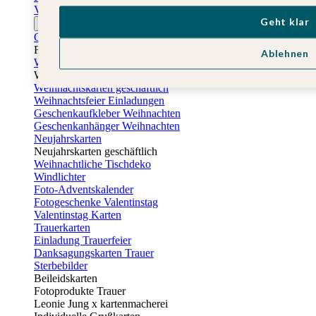
Vatertagskarten
Geht klar
Ostern
Osterkarten
Fotogeschenke zu Ostern
Ablehnen
Weihnachtskarten
Weihnachtskarten selbst gestalten
Weihnachtskarten geschäftlich
Weihnachtsfeier Einladungen
Geschenkaufkleber Weihnachten
Geschenkanhänger Weihnachten
Neujahrskarten
Neujahrskarten geschäftlich
Weihnachtliche Tischdeko
Windlichter
Foto-Adventskalender
Fotogeschenke Valentinstag
Valentinstag Karten
Trauerkarten
Einladung Trauerfeier
Danksagungskarten Trauer
Sterbebilder
Beileidskarten
Fotoprodukte Trauer
Leonie Jung x kartenmacherei