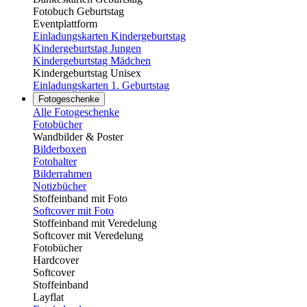
Fotobuch Geburtstag
Eventplattform
Einladungskarten Kindergeburtstag
Kindergeburtstag Jungen
Kindergeburtstag Mädchen
Kindergeburtstag Unisex
Einladungskarten 1. Geburtstag
Fotogeschenke
Alle Fotogeschenke
Fotobücher
Wandbilder & Poster
Bilderboxen
Fotohalter
Bilderrahmen
Notizbücher
Stoffeinband mit Foto
Softcover mit Foto
Stoffeinband mit Veredelung
Softcover mit Veredelung
Fotobücher
Hardcover
Softcover
Stoffeinband
Layflat