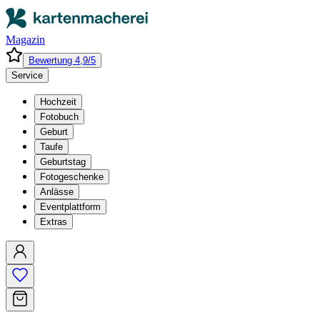
Magazin
Bewertung 4,9/5
Service
Hochzeit
Fotobuch
Geburt
Taufe
Geburtstag
Fotogeschenke
Anlässe
Eventplattform
Extras