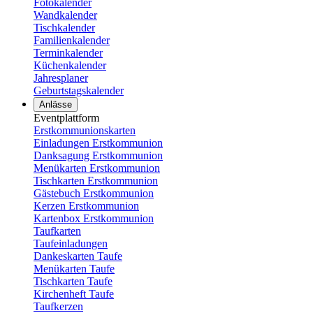
Fotokalender
Wandkalender
Tischkalender
Familienkalender
Terminkalender
Küchenkalender
Jahresplaner
Geburtstagskalender
Anlässe
Eventplattform
Erstkommunionskarten
Einladungen Erstkommunion
Danksagung Erstkommunion
Menükarten Erstkommunion
Tischkarten Erstkommunion
Gästebuch Erstkommunion
Kerzen Erstkommunion
Kartenbox Erstkommunion
Taufkarten
Taufeinladungen
Dankeskarten Taufe
Menükarten Taufe
Tischkarten Taufe
Kirchenheft Taufe
Taufkerzen