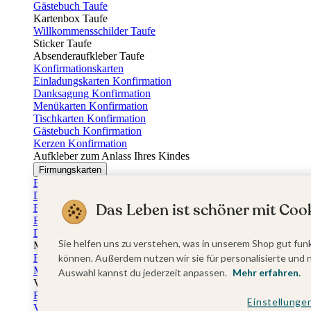
Gästebuch Taufe
Kartenbox Taufe
Willkommensschilder Taufe
Sticker Taufe
Absenderaufkleber Taufe
Konfirmationskarten
Einladungskarten Konfirmation
Danksagung Konfirmation
Menükarten Konfirmation
Tischkarten Konfirmation
Gästebuch Konfirmation
Kerzen Konfirmation
Aufkleber zum Anlass Ihres Kindes
Firmungskarten
Einladungskarten Firmung
Dankeskarten Firmung
Das Leben ist schöner mit Cook
Einschulungskarten
Einladungskarten Einschulung
Danksagung Einschulung
Sie helfen uns zu verstehen, was in unserem Shop gut funk
Muttertag
Fotogeschenke Muttertag
können. Außerdem nutzen wir sie für personalisierte und 
Muttertagskarten
Auswahl kannst du jederzeit anpassen.
Mehr erfahren.
Vatertag
Fotogeschenke Vatertag
Einstellunge
Vatertagskarten