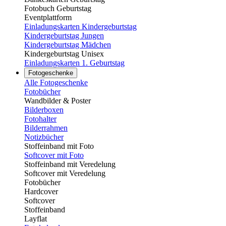
Fotobuch Geburtstag
Eventplattform
Einladungskarten Kindergeburtstag
Kindergeburtstag Jungen
Kindergeburtstag Mädchen
Kindergeburtstag Unisex
Einladungskarten 1. Geburtstag
Fotogeschenke
Alle Fotogeschenke
Fotobücher
Wandbilder & Poster
Bilderboxen
Fotohalter
Bilderrahmen
Notizbücher
Stoffeinband mit Foto
Softcover mit Foto
Stoffeinband mit Veredelung
Softcover mit Veredelung
Fotobücher
Hardcover
Softcover
Stoffeinband
Layflat