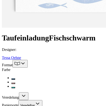
Taufeinladung
Fischschwarm
Designer
:
Tessa Oehne
Format
Farbe
Veredelung
Papiersorte
Veredelbar