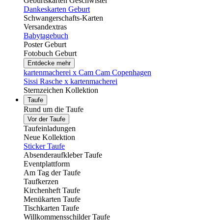
Geburtskarten Geschwister
Dankeskarten Geburt
Schwangerschafts-Karten
Versandextras
Babytagebuch
Poster Geburt
Fotobuch Geburt
Entdecke mehr
kartenmacherei x Cam Cam Copenhagen
Sissi Rasche x kartenmacherei
Sternzeichen Kollektion
Taufe
Rund um die Taufe
Vor der Taufe
Taufeinladungen
Neue Kollektion
Sticker Taufe
Absenderaufkleber Taufe
Eventplattform
Am Tag der Taufe
Taufkerzen
Kirchenheft Taufe
Menükarten Taufe
Tischkarten Taufe
Willkommensschilder Taufe