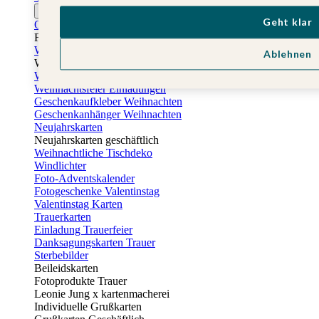
Ostern
Geht klar
Osterkarten
Fotogeschenke zu Ostern
Weihnachtskarten
Ablehnen
Weihnachtskarten selbst gestalten
Weihnachtskarten geschäftlich
Weihnachtsfeier Einladungen
Geschenkaufkleber Weihnachten
Geschenkanhänger Weihnachten
Neujahrskarten
Neujahrskarten geschäftlich
Weihnachtliche Tischdeko
Windlichter
Foto-Adventskalender
Fotogeschenke Valentinstag
Valentinstag Karten
Trauerkarten
Einladung Trauerfeier
Danksagungskarten Trauer
Sterbebilder
Beileidskarten
Fotoprodukte Trauer
Leonie Jung x kartenmacherei
Individuelle Grußkarten