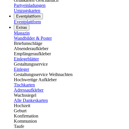
Grußkarten Geschäftlich
Partyeinladungen
Umzugskarten
Eventplattform
Eventplattform
Extras
Magazin
Wandbilder & Poster
Briefumschläge
Absenderaufkleber
Empfängeraufkleber
Einlegeblätter
Gestaltungsservice
Einleger
Gestaltungsservice Weihnachten
Hochwertige Aufkleber
Tischkarten
Adressaufkleber
Wachssiegel
Alle Dankeskarten
Hochzeit
Geburt
Konfirmation
Kommunion
Taufe