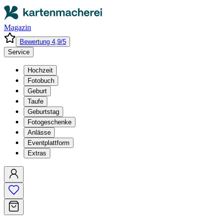
Magazin
Bewertung 4,9/5
Service
Hochzeit
Fotobuch
Geburt
Taufe
Geburtstag
Fotogeschenke
Anlässe
Eventplattform
Extras