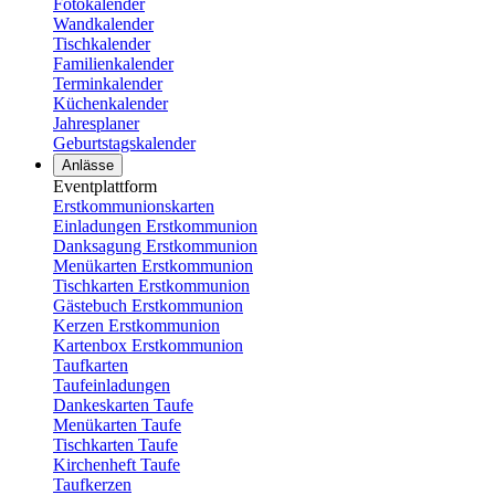
Fotokalender
Wandkalender
Tischkalender
Familienkalender
Terminkalender
Küchenkalender
Jahresplaner
Geburtstagskalender
Anlässe
Eventplattform
Erstkommunionskarten
Einladungen Erstkommunion
Danksagung Erstkommunion
Menükarten Erstkommunion
Tischkarten Erstkommunion
Gästebuch Erstkommunion
Kerzen Erstkommunion
Kartenbox Erstkommunion
Taufkarten
Taufeinladungen
Dankeskarten Taufe
Menükarten Taufe
Tischkarten Taufe
Kirchenheft Taufe
Taufkerzen