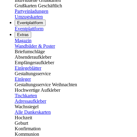
Individuelle Grußkarten
Grußkarten Geschäftlich
Partyeinladungen
Umzugskarten
Eventplattform
Eventplattform
Extras
Magazin
Wandbilder & Poster
Briefumschläge
Absenderaufkleber
Empfängeraufkleber
Einlegeblätter
Gestaltungsservice
Einleger
Gestaltungsservice Weihnachten
Hochwertige Aufkleber
Tischkarten
Adressaufkleber
Wachssiegel
Alle Dankeskarten
Hochzeit
Geburt
Konfirmation
Kommunion