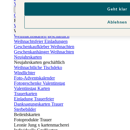
Vatertagskarten
Geht klar
Ostern
Osterkarten
Fotogeschenke zu Ostern
Ablehnen
Weihnachtskarten
Weihnachtskarten selbst gestalten
Weihnachtskarten geschäftlich
Weihnachtsfeier Einladungen
Geschenkaufkleber Weihnachten
Geschenkanhänger Weihnachten
Neujahrskarten
Neujahrskarten geschäftlich
Weihnachtliche Tischdeko
Windlichter
Foto-Adventskalender
Fotogeschenke Valentinstag
Valentinstag Karten
Trauerkarten
Einladung Trauerfeier
Danksagungskarten Trauer
Sterbebilder
Beileidskarten
Fotoprodukte Trauer
Leonie Jung x kartenmacherei