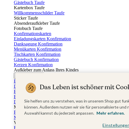
Gästebuch Taufe
Kartenbox Taufe
Willkommensschilder Taufe
Sticker Taufe
Absenderaufkleber Taufe
Fotobuch Taufe
Konfirmationskarten
Einladungskarten Konfirmation
Danksagung Konfirmation
Menükarten Konfirmation
Tischkarten Konfirmation
Gästebuch Konfirmation
Kerzen Konfirmation
Aufkleber zum Anlass Ihres Kindes
Firmungskarten
Einladungskarten Firmung
Das Leben ist schöner mit Cook
Dankeskarten Firmung
Einschulungskarten
Einladungskarten Einschulung
Sie helfen uns zu verstehen, was in unserem Shop gut funk
Danksagung Einschulung
Muttertag
können. Außerdem nutzen wir sie für personalisierte und 
Fotogeschenke Muttertag
Auswahl kannst du jederzeit anpassen.
Mehr erfahren.
Muttertagskarten
Vatertag
Einstellunge
Fotogeschenke Vatertag