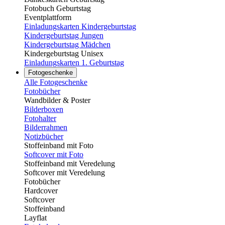
Fotobuch Geburtstag
Eventplattform
Einladungskarten Kindergeburtstag
Kindergeburtstag Jungen
Kindergeburtstag Mädchen
Kindergeburtstag Unisex
Einladungskarten 1. Geburtstag
Fotogeschenke
Alle Fotogeschenke
Fotobücher
Wandbilder & Poster
Bilderboxen
Fotohalter
Bilderrahmen
Notizbücher
Stoffeinband mit Foto
Softcover mit Foto
Stoffeinband mit Veredelung
Softcover mit Veredelung
Fotobücher
Hardcover
Softcover
Stoffeinband
Layflat