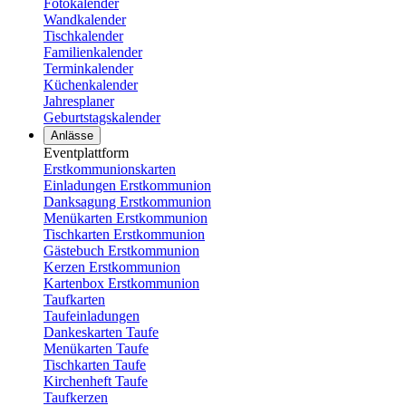
Fotokalender
Wandkalender
Tischkalender
Familienkalender
Terminkalender
Küchenkalender
Jahresplaner
Geburtstagskalender
Anlässe
Eventplattform
Erstkommunionskarten
Einladungen Erstkommunion
Danksagung Erstkommunion
Menükarten Erstkommunion
Tischkarten Erstkommunion
Gästebuch Erstkommunion
Kerzen Erstkommunion
Kartenbox Erstkommunion
Taufkarten
Taufeinladungen
Dankeskarten Taufe
Menükarten Taufe
Tischkarten Taufe
Kirchenheft Taufe
Taufkerzen