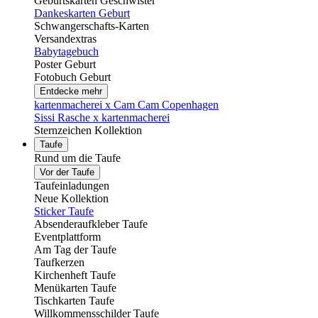
Geburtskarten Geschwister
Dankeskarten Geburt
Schwangerschafts-Karten
Versandextras
Babytagebuch
Poster Geburt
Fotobuch Geburt
Entdecke mehr
kartenmacherei x Cam Cam Copenhagen
Sissi Rasche x kartenmacherei
Sternzeichen Kollektion
Taufe
Rund um die Taufe
Vor der Taufe
Taufeinladungen
Neue Kollektion
Sticker Taufe
Absenderaufkleber Taufe
Eventplattform
Am Tag der Taufe
Taufkerzen
Kirchenheft Taufe
Menükarten Taufe
Tischkarten Taufe
Willkommensschilder Taufe