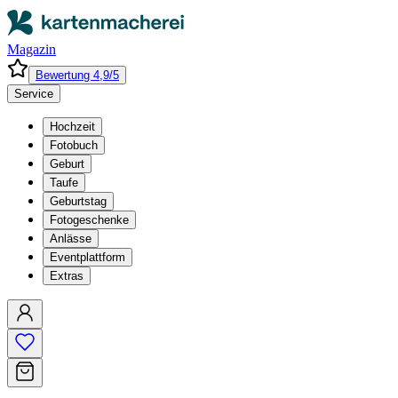
Magazin
Bewertung 4,9/5
Service
Hochzeit
Fotobuch
Geburt
Taufe
Geburtstag
Fotogeschenke
Anlässe
Eventplattform
Extras