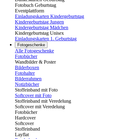
Fotobuch Geburtstag
Eventplattform
Einladungskarten Kindergeburtstag
Kindergeburtstag Jungen
Kindergeburtstag Mädchen
Kindergeburtstag Unisex
Einladungskarten 1. Geburtstag
Fotogeschenke
Alle Fotogeschenke
Fotobücher
Wandbilder & Poster
Bilderboxen
Fotohalter
Bilderrahmen
Notizbücher
Stoffeinband mit Foto
Softcover mit Foto
Stoffeinband mit Veredelung
Softcover mit Veredelung
Fotobücher
Hardcover
Softcover
Stoffeinband
Layflat