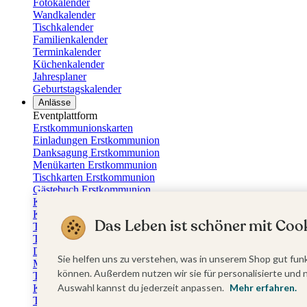
Fotokalender
Wandkalender
Tischkalender
Familienkalender
Terminkalender
Küchenkalender
Jahresplaner
Geburtstagskalender
Anlässe
Eventplattform
Erstkommunionskarten
Einladungen Erstkommunion
Danksagung Erstkommunion
Menükarten Erstkommunion
Tischkarten Erstkommunion
Gästebuch Erstkommunion
Kerzen Erstkommunion
Kartenbox Erstkommunion
Das Leben ist schöner mit Cook
Taufkarten
Taufeinladungen
Dankeskarten Taufe
Sie helfen uns zu verstehen, was in unserem Shop gut funk
Menükarten Taufe
können. Außerdem nutzen wir sie für personalisierte und 
Tischkarten Taufe
Auswahl kannst du jederzeit anpassen.
Mehr erfahren.
Kirchenheft Taufe
Taufkerzen