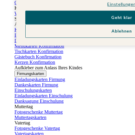
Gästebuch Taufe
Einstellunge
Kartenbox Taufe
Willkommensschilder Taufe
Geht klar
Sticker Taufe
Absenderaufkleber Taufe
Konfirmationskarten
Ablehnen
Einladungskarten Konfirmation
Danksagung Konfirmation
Menükarten Konfirmation
Tischkarten Konfirmation
Gästebuch Konfirmation
Kerzen Konfirmation
Aufkleber zum Anlass Ihres Kindes
Firmungskarten
Einladungskarten Firmung
Dankeskarten Firmung
Einschulungskarten
Einladungskarten Einschulung
Danksagung Einschulung
Muttertag
Fotogeschenke Muttertag
Muttertagskarten
Vatertag
Fotogeschenke Vatertag
Vatertagskarten