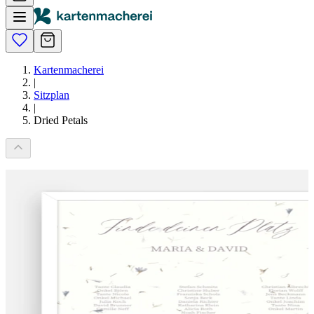
Kartenmacherei
|
Sitzplan
|
Dried Petals