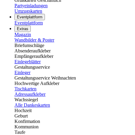
Grußkarten Geschäftlich
Partyeinladungen
Umzugskarten
Eventplattform
Eventplattform
Extras
Magazin
Wandbilder & Poster
Briefumschläge
Absenderaufkleber
Empfängeraufkleber
Einlegeblätter
Gestaltungsservice
Einleger
Gestaltungsservice Weihnachten
Hochwertige Aufkleber
Tischkarten
Adressaufkleber
Wachssiegel
Alle Dankeskarten
Hochzeit
Geburt
Konfirmation
Kommunion
Taufe