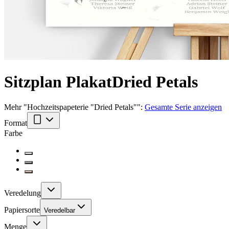
Sitzplan Plakat
Dried Petals
Mehr
"
Hochzeitspapeterie "Dried Petals"
":
Gesamte Serie anzeigen
Format
Farbe
Veredelung
Papiersorte
Veredelbar
Menge