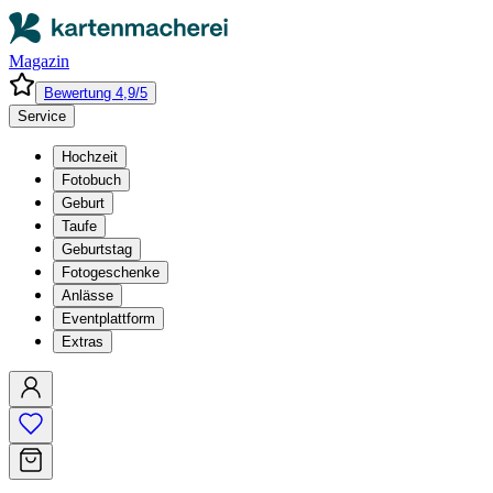
Magazin
Bewertung 4,9/5
Service
Hochzeit
Fotobuch
Geburt
Taufe
Geburtstag
Fotogeschenke
Anlässe
Eventplattform
Extras