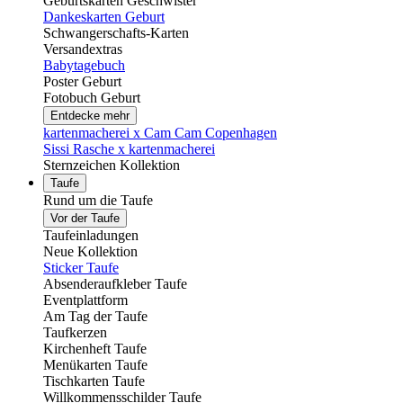
Geburtskarten Geschwister
Dankeskarten Geburt
Schwangerschafts-Karten
Versandextras
Babytagebuch
Poster Geburt
Fotobuch Geburt
Entdecke mehr
kartenmacherei x Cam Cam Copenhagen
Sissi Rasche x kartenmacherei
Sternzeichen Kollektion
Taufe
Rund um die Taufe
Vor der Taufe
Taufeinladungen
Neue Kollektion
Sticker Taufe
Absenderaufkleber Taufe
Eventplattform
Am Tag der Taufe
Taufkerzen
Kirchenheft Taufe
Menükarten Taufe
Tischkarten Taufe
Willkommensschilder Taufe