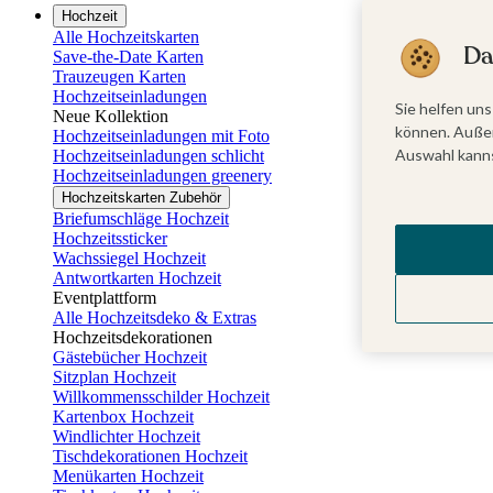
Hochzeit
Alle Hochzeitskarten
Da
Save-the-Date Karten
Trauzeugen Karten
Hochzeitseinladungen
Sie helfen uns
Neue Kollektion
können. Außer
Hochzeitseinladungen mit Foto
Auswahl kanns
Hochzeitseinladungen schlicht
Hochzeitseinladungen greenery
Hochzeitskarten Zubehör
Briefumschläge Hochzeit
Hochzeitssticker
Wachssiegel Hochzeit
Antwortkarten Hochzeit
Eventplattform
Alle Hochzeitsdeko & Extras
Hochzeitsdekorationen
Gästebücher Hochzeit
Sitzplan Hochzeit
Willkommensschilder Hochzeit
Kartenbox Hochzeit
Windlichter Hochzeit
Tischdekorationen Hochzeit
Menükarten Hochzeit