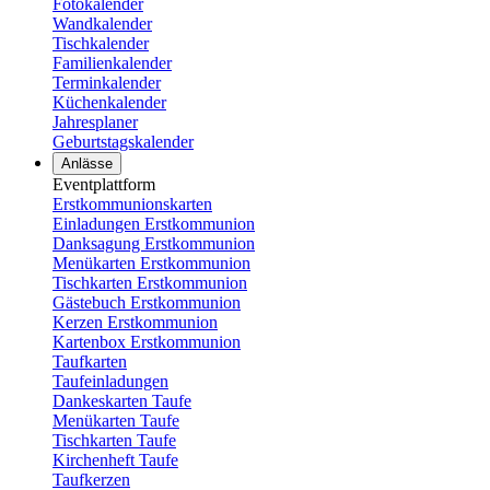
Fotokalender
Wandkalender
Tischkalender
Familienkalender
Terminkalender
Küchenkalender
Jahresplaner
Geburtstagskalender
Anlässe
Eventplattform
Erstkommunionskarten
Einladungen Erstkommunion
Danksagung Erstkommunion
Menükarten Erstkommunion
Tischkarten Erstkommunion
Gästebuch Erstkommunion
Kerzen Erstkommunion
Kartenbox Erstkommunion
Taufkarten
Taufeinladungen
Dankeskarten Taufe
Menükarten Taufe
Tischkarten Taufe
Kirchenheft Taufe
Taufkerzen