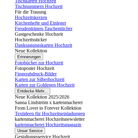
Tischkarten Hochzeit
Tischnummern Hochzeit
Für die Trauung
Hochzeitskerzen
Kirchenhefte und Einleger
Freudentränen-Taschentücher
Gastgeschenke Hochzeit
Hochzeitssticker
Danksagungskarten Hochzeit
Neue Kollektion
Erinnerungen
Fotobücher zur Hochzeit
Fotoposter Hochzeit
Fingerabdruck-Bilder
Karten zur Silberhochzeit
Karten zur Goldenen Hochzeit
Entdecke Mehr...
Neue Kollektion 2025/2026
Sanna Lindström x kartenmacherei
From Lover to Forever Kollektion
Textideen für Hochzeitseinladungen
kartenmacherei Hochzeitsnewsletter
kartenmacherei Hochzeitsmagazin
Unser Service
Gestaltungsservice Hochzeit