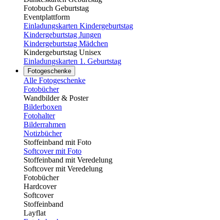
Fotobuch Geburtstag
Eventplattform
Einladungskarten Kindergeburtstag
Kindergeburtstag Jungen
Kindergeburtstag Mädchen
Kindergeburtstag Unisex
Einladungskarten 1. Geburtstag
Fotogeschenke
Alle Fotogeschenke
Fotobücher
Wandbilder & Poster
Bilderboxen
Fotohalter
Bilderrahmen
Notizbücher
Stoffeinband mit Foto
Softcover mit Foto
Stoffeinband mit Veredelung
Softcover mit Veredelung
Fotobücher
Hardcover
Softcover
Stoffeinband
Layflat