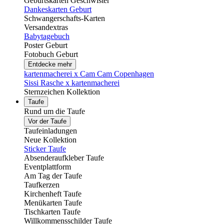
Geburtskarten Geschwister
Dankeskarten Geburt
Schwangerschafts-Karten
Versandextras
Babytagebuch
Poster Geburt
Fotobuch Geburt
Entdecke mehr
kartenmacherei x Cam Cam Copenhagen
Sissi Rasche x kartenmacherei
Sternzeichen Kollektion
Taufe
Rund um die Taufe
Vor der Taufe
Taufeinladungen
Neue Kollektion
Sticker Taufe
Absenderaufkleber Taufe
Eventplattform
Am Tag der Taufe
Taufkerzen
Kirchenheft Taufe
Menükarten Taufe
Tischkarten Taufe
Willkommensschilder Taufe