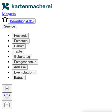
Magazin
Bewertung 4,9/5
Service
Hochzeit
Fotobuch
Geburt
Taufe
Geburtstag
Fotogeschenke
Anlässe
Eventplattform
Extras