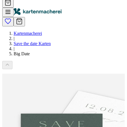
Kartenmacherei
|
Save the date Karten
|
Big Date