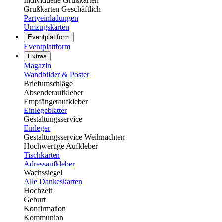
Individuelle Grußkarten
Grußkarten Geschäftlich
Partyeinladungen
Umzugskarten
Eventplattform
Eventplattform
Extras
Magazin
Wandbilder & Poster
Briefumschläge
Absenderaufkleber
Empfängeraufkleber
Einlegeblätter
Gestaltungsservice
Einleger
Gestaltungsservice Weihnachten
Hochwertige Aufkleber
Tischkarten
Adressaufkleber
Wachssiegel
Alle Dankeskarten
Hochzeit
Geburt
Konfirmation
Kommunion