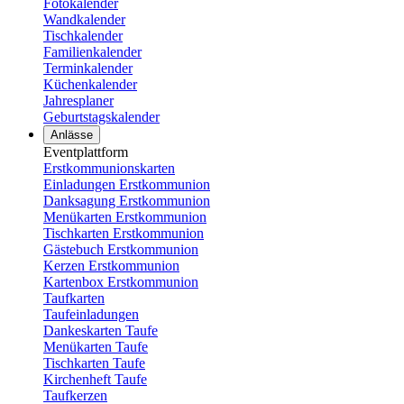
Fotokalender
Wandkalender
Tischkalender
Familienkalender
Terminkalender
Küchenkalender
Jahresplaner
Geburtstagskalender
Anlässe
Eventplattform
Erstkommunionskarten
Einladungen Erstkommunion
Danksagung Erstkommunion
Menükarten Erstkommunion
Tischkarten Erstkommunion
Gästebuch Erstkommunion
Kerzen Erstkommunion
Kartenbox Erstkommunion
Taufkarten
Taufeinladungen
Dankeskarten Taufe
Menükarten Taufe
Tischkarten Taufe
Kirchenheft Taufe
Taufkerzen