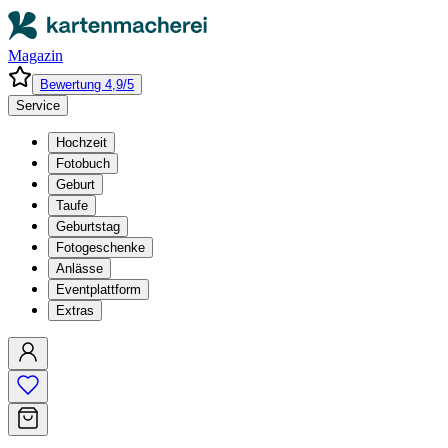
Magazin
Bewertung 4,9/5
Service
Hochzeit
Fotobuch
Geburt
Taufe
Geburtstag
Fotogeschenke
Anlässe
Eventplattform
Extras