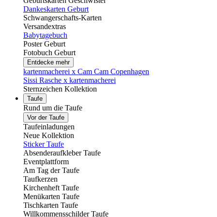
Geburtskarten Geschwister
Dankeskarten Geburt
Schwangerschafts-Karten
Versandextras
Babytagebuch
Poster Geburt
Fotobuch Geburt
Entdecke mehr
kartenmacherei x Cam Cam Copenhagen
Sissi Rasche x kartenmacherei
Sternzeichen Kollektion
Taufe
Rund um die Taufe
Vor der Taufe
Taufeinladungen
Neue Kollektion
Sticker Taufe
Absenderaufkleber Taufe
Eventplattform
Am Tag der Taufe
Taufkerzen
Kirchenheft Taufe
Menükarten Taufe
Tischkarten Taufe
Willkommensschilder Taufe