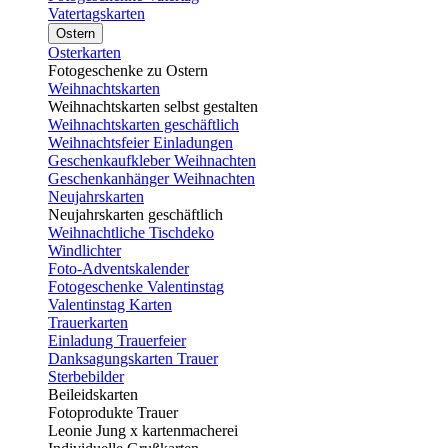
Vatertagskarten
Ostern
Osterkarten
Fotogeschenke zu Ostern
Weihnachtskarten
Weihnachtskarten selbst gestalten
Weihnachtskarten geschäftlich
Weihnachtsfeier Einladungen
Geschenkaufkleber Weihnachten
Geschenkanhänger Weihnachten
Neujahrskarten
Neujahrskarten geschäftlich
Weihnachtliche Tischdeko
Windlichter
Foto-Adventskalender
Fotogeschenke Valentinstag
Valentinstag Karten
Trauerkarten
Einladung Trauerfeier
Danksagungskarten Trauer
Sterbebilder
Beileidskarten
Fotoprodukte Trauer
Leonie Jung x kartenmacherei