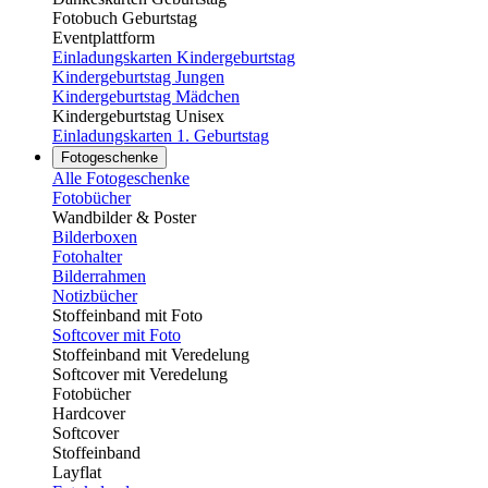
Fotobuch Geburtstag
Eventplattform
Einladungskarten Kindergeburtstag
Kindergeburtstag Jungen
Kindergeburtstag Mädchen
Kindergeburtstag Unisex
Einladungskarten 1. Geburtstag
Fotogeschenke
Alle Fotogeschenke
Fotobücher
Wandbilder & Poster
Bilderboxen
Fotohalter
Bilderrahmen
Notizbücher
Stoffeinband mit Foto
Softcover mit Foto
Stoffeinband mit Veredelung
Softcover mit Veredelung
Fotobücher
Hardcover
Softcover
Stoffeinband
Layflat