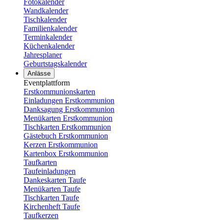
Fotokalender
Wandkalender
Tischkalender
Familienkalender
Terminkalender
Küchenkalender
Jahresplaner
Geburtstagskalender
Anlässe
Eventplattform
Erstkommunionskarten
Einladungen Erstkommunion
Danksagung Erstkommunion
Menükarten Erstkommunion
Tischkarten Erstkommunion
Gästebuch Erstkommunion
Kerzen Erstkommunion
Kartenbox Erstkommunion
Taufkarten
Taufeinladungen
Dankeskarten Taufe
Menükarten Taufe
Tischkarten Taufe
Kirchenheft Taufe
Taufkerzen