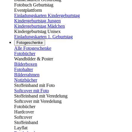
Fotobuch Geburtstag
Eventplattform
Einladungskarten Kindergeburtstag
Kindergeburtstag Jungen
Kindergeburtstag Mädchen
Kindergeburtstag Unisex
Einladungskarten 1. Geburtstag
Fotogeschenke
Alle Fotogeschenke
Fotobücher
Wandbilder & Poster
Bilderboxen
Fotohalter
Bilderrahmen
Notizbücher
Stoffeinband mit Foto
Softcover mit Foto
Stoffeinband mit Veredelung
Softcover mit Veredelung
Fotobücher
Hardcover
Softcover
Stoffeinband
Layflat