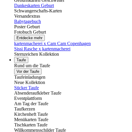
Geburtskarten Geschwister
Dankeskarten Geburt
Schwangerschafts-Karten
Versandextras
Babytagebuch
Poster Geburt
Fotobuch Geburt
Entdecke mehr
kartenmacherei x Cam Cam Copenhagen
Sissi Rasche x kartenmacherei
Sternzeichen Kollektion
Taufe
Rund um die Taufe
Vor der Taufe
Taufeinladungen
Neue Kollektion
Sticker Taufe
Absenderaufkleber Taufe
Eventplattform
Am Tag der Taufe
Taufkerzen
Kirchenheft Taufe
Menükarten Taufe
Tischkarten Taufe
Willkommensschilder Taufe