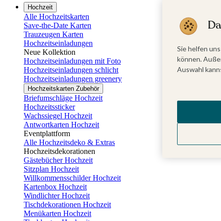
Hochzeit
Alle Hochzeitskarten
Da
Save-the-Date Karten
Trauzeugen Karten
Hochzeitseinladungen
Sie helfen uns
Neue Kollektion
können. Außer
Hochzeitseinladungen mit Foto
Auswahl kanns
Hochzeitseinladungen schlicht
Hochzeitseinladungen greenery
Hochzeitskarten Zubehör
Briefumschläge Hochzeit
Hochzeitssticker
Wachssiegel Hochzeit
Antwortkarten Hochzeit
Eventplattform
Alle Hochzeitsdeko & Extras
Hochzeitsdekorationen
Gästebücher Hochzeit
Sitzplan Hochzeit
Willkommensschilder Hochzeit
Kartenbox Hochzeit
Windlichter Hochzeit
Tischdekorationen Hochzeit
Menükarten Hochzeit