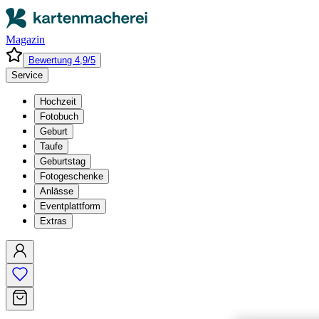
Magazin
Bewertung 4,9/5
Service
Hochzeit
Fotobuch
Geburt
Taufe
Geburtstag
Fotogeschenke
Anlässe
Eventplattform
Extras