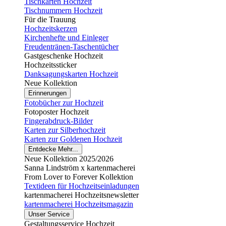
Tischkarten Hochzeit
Tischnummern Hochzeit
Für die Trauung
Hochzeitskerzen
Kirchenhefte und Einleger
Freudentränen-Taschentücher
Gastgeschenke Hochzeit
Hochzeitssticker
Danksagungskarten Hochzeit
Neue Kollektion
Erinnerungen
Fotobücher zur Hochzeit
Fotoposter Hochzeit
Fingerabdruck-Bilder
Karten zur Silberhochzeit
Karten zur Goldenen Hochzeit
Entdecke Mehr...
Neue Kollektion 2025/2026
Sanna Lindström x kartenmacherei
From Lover to Forever Kollektion
Textideen für Hochzeitseinladungen
kartenmacherei Hochzeitsnewsletter
kartenmacherei Hochzeitsmagazin
Unser Service
Gestaltungsservice Hochzeit