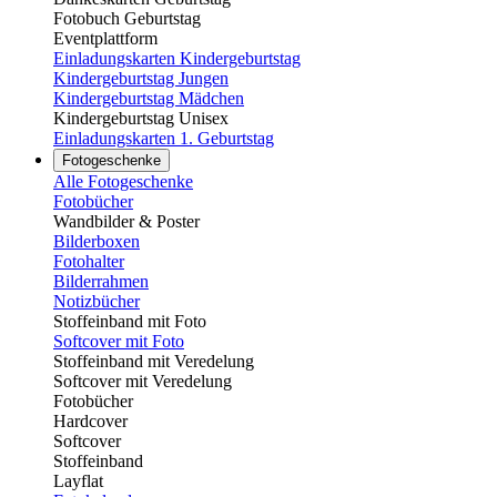
Fotobuch Geburtstag
Eventplattform
Einladungskarten Kindergeburtstag
Kindergeburtstag Jungen
Kindergeburtstag Mädchen
Kindergeburtstag Unisex
Einladungskarten 1. Geburtstag
Fotogeschenke
Alle Fotogeschenke
Fotobücher
Wandbilder & Poster
Bilderboxen
Fotohalter
Bilderrahmen
Notizbücher
Stoffeinband mit Foto
Softcover mit Foto
Stoffeinband mit Veredelung
Softcover mit Veredelung
Fotobücher
Hardcover
Softcover
Stoffeinband
Layflat