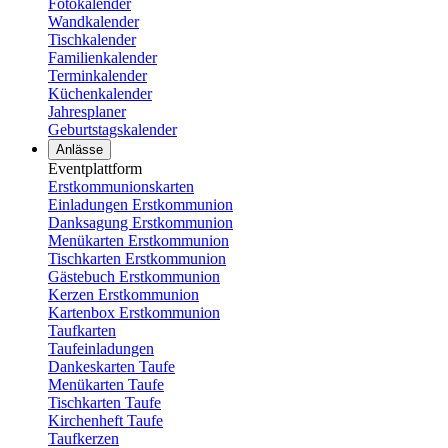
Fotokalender
Wandkalender
Tischkalender
Familienkalender
Terminkalender
Küchenkalender
Jahresplaner
Geburtstagskalender
Anlässe
Eventplattform
Erstkommunionskarten
Einladungen Erstkommunion
Danksagung Erstkommunion
Menükarten Erstkommunion
Tischkarten Erstkommunion
Gästebuch Erstkommunion
Kerzen Erstkommunion
Kartenbox Erstkommunion
Taufkarten
Taufeinladungen
Dankeskarten Taufe
Menükarten Taufe
Tischkarten Taufe
Kirchenheft Taufe
Taufkerzen