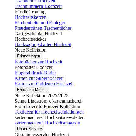
Tischkarten Hochzeit
Tischnummern Hochzeit
Für die Trauung
Hochzeitskerzen
Kirchenhefte und Einleger
Freudentränen-Taschentücher
Gastgeschenke Hochzeit
Hochzeitssticker
Danksagungskarten Hochzeit
Neue Kollektion
Erinnerungen
Fotobücher zur Hochzeit
Fotoposter Hochzeit
Fingerabdruck-Bilder
Karten zur Silberhochzeit
Karten zur Goldenen Hochzeit
Entdecke Mehr...
Neue Kollektion 2025/2026
Sanna Lindström x kartenmacherei
From Lover to Forever Kollektion
Textideen für Hochzeitseinladungen
kartenmacherei Hochzeitsnewsletter
kartenmacherei Hochzeitsmagazin
Unser Service
Gestaltungsservice Hochzeit