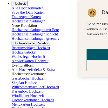
Hochzeit
Alle Hochzeitskarten
Da
Save-the-Date Karten
Trauzeugen Karten
Hochzeitseinladungen
Sie helfen uns
Neue Kollektion
können. Außer
Hochzeitseinladungen mit Foto
Auswahl kanns
Hochzeitseinladungen schlicht
Hochzeitseinladungen greenery
Hochzeitskarten Zubehör
Briefumschläge Hochzeit
Hochzeitssticker
Wachssiegel Hochzeit
Antwortkarten Hochzeit
Eventplattform
Alle Hochzeitsdeko & Extras
Hochzeitsdekorationen
Gästebücher Hochzeit
Sitzplan Hochzeit
Willkommensschilder Hochzeit
Kartenbox Hochzeit
Windlichter Hochzeit
Tischdekorationen Hochzeit
Menükarten Hochzeit