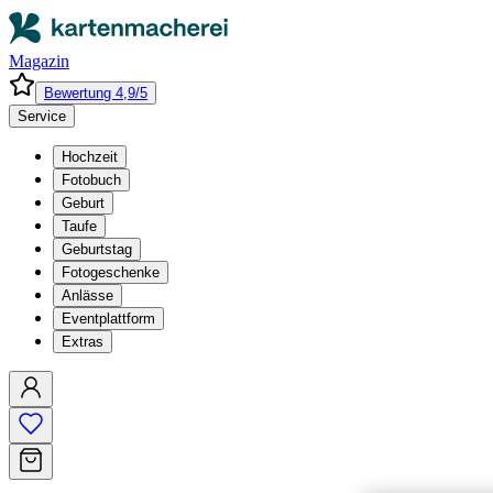
Magazin
Bewertung 4,9/5
Service
Hochzeit
Fotobuch
Geburt
Taufe
Geburtstag
Fotogeschenke
Anlässe
Eventplattform
Extras