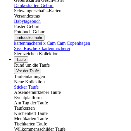
Geburtskarten Geschwister
Dankeskarten Geburt
Schwangerschafts-Karten
Versandextras
Babytagebuch
Poster Geburt
Fotobuch Geburt
Entdecke mehr
kartenmacherei x Cam Cam Copenhagen
Sissi Rasche x kartenmacherei
Sternzeichen Kollektion
Taufe
Rund um die Taufe
Vor der Taufe
Taufeinladungen
Neue Kollektion
Sticker Taufe
Absenderaufkleber Taufe
Eventplattform
Am Tag der Taufe
Taufkerzen
Kirchenheft Taufe
Menükarten Taufe
Tischkarten Taufe
Willkommensschilder Taufe