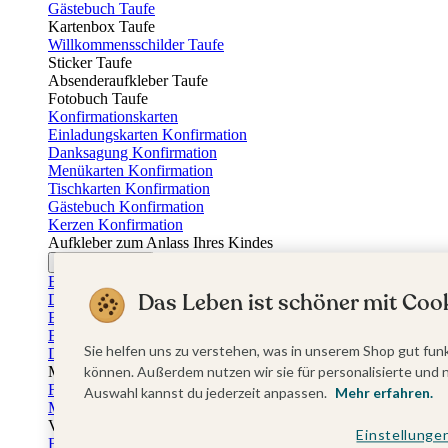
Gästebuch Taufe
Kartenbox Taufe
Willkommensschilder Taufe
Sticker Taufe
Absenderaufkleber Taufe
Fotobuch Taufe
Konfirmationskarten
Einladungskarten Konfirmation
Danksagung Konfirmation
Menükarten Konfirmation
Tischkarten Konfirmation
Gästebuch Konfirmation
Kerzen Konfirmation
Aufkleber zum Anlass Ihres Kindes
Firmungskarten
Einladungskarten Firmung
Das Leben ist schöner mit Cook
Dankeskarten Firmung
Einschulungskarten
Einladungskarten Einschulung
Sie helfen uns zu verstehen, was in unserem Shop gut funk
Danksagung Einschulung
Muttertag
können. Außerdem nutzen wir sie für personalisierte und 
Fotogeschenke Muttertag
Auswahl kannst du jederzeit anpassen.
Mehr erfahren.
Muttertagskarten
Vatertag
Einstellunge
Fotogeschenke Vatertag