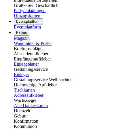
Individuelle Grußkarten
Grußkarten Geschäftlich
Partyeinladungen
Umzugskarten
Eventplattform
Eventplattform
Extras
Magazin
Wandbilder & Poster
Briefumschläge
Absenderaufkleber
Empfängeraufkleber
Einlegeblätter
Gestaltungsservice
Einleger
Gestaltungsservice Weihnachten
Hochwertige Aufkleber
Tischkarten
Adressaufkleber
Wachssiegel
Alle Dankeskarten
Hochzeit
Geburt
Konfirmation
Kommunion