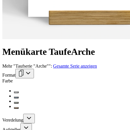
Menükarte Taufe
Arche
Mehr
"
Taufserie "Arche"
":
Gesamte Serie anzeigen
Format
Farbe
Veredelung
Aufsteller