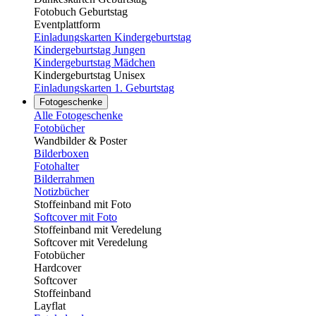
Fotobuch Geburtstag
Eventplattform
Einladungskarten Kindergeburtstag
Kindergeburtstag Jungen
Kindergeburtstag Mädchen
Kindergeburtstag Unisex
Einladungskarten 1. Geburtstag
Fotogeschenke
Alle Fotogeschenke
Fotobücher
Wandbilder & Poster
Bilderboxen
Fotohalter
Bilderrahmen
Notizbücher
Stoffeinband mit Foto
Softcover mit Foto
Stoffeinband mit Veredelung
Softcover mit Veredelung
Fotobücher
Hardcover
Softcover
Stoffeinband
Layflat