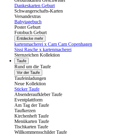
Geburtskarten Geschwister
Dankeskarten Geburt
Schwangerschafts-Karten
Versandextras
Babytagebuch
Poster Geburt
Fotobuch Geburt
Entdecke mehr
kartenmacherei x Cam Cam Copenhagen
Sissi Rasche x kartenmacherei
Sternzeichen Kollektion
Taufe
Rund um die Taufe
Vor der Taufe
Taufeinladungen
Neue Kollektion
Sticker Taufe
Absenderaufkleber Taufe
Eventplattform
Am Tag der Taufe
Taufkerzen
Kirchenheft Taufe
Menükarten Taufe
Tischkarten Taufe
Willkommensschilder Taufe