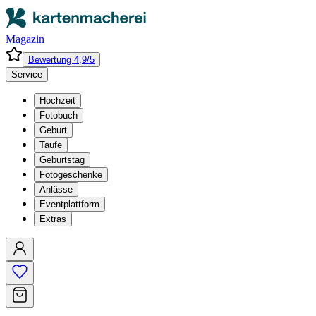
Magazin
Bewertung 4,9/5
Service
Hochzeit
Fotobuch
Geburt
Taufe
Geburtstag
Fotogeschenke
Anlässe
Eventplattform
Extras