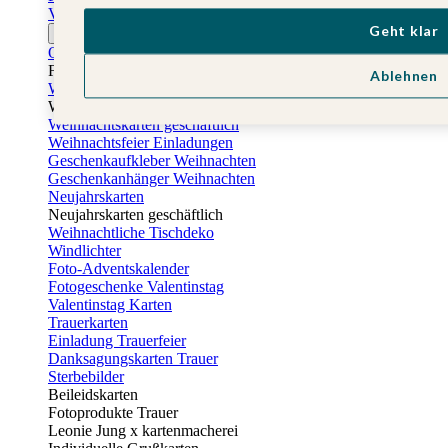
Vatertagskarten
Geht klar
Ostern
Osterkarten
Fotogeschenke zu Ostern
Ablehnen
Weihnachtskarten
Weihnachtskarten selbst gestalten
Weihnachtskarten geschäftlich
Weihnachtsfeier Einladungen
Geschenkaufkleber Weihnachten
Geschenkanhänger Weihnachten
Neujahrskarten
Neujahrskarten geschäftlich
Weihnachtliche Tischdeko
Windlichter
Foto-Adventskalender
Fotogeschenke Valentinstag
Valentinstag Karten
Trauerkarten
Einladung Trauerfeier
Danksagungskarten Trauer
Sterbebilder
Beileidskarten
Fotoprodukte Trauer
Leonie Jung x kartenmacherei