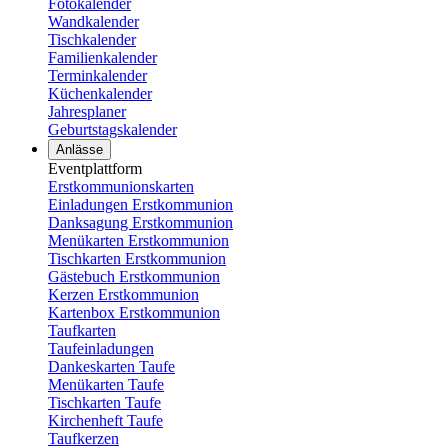
Fotokalender
Wandkalender
Tischkalender
Familienkalender
Terminkalender
Küchenkalender
Jahresplaner
Geburtstagskalender
Anlässe
Eventplattform
Erstkommunionskarten
Einladungen Erstkommunion
Danksagung Erstkommunion
Menükarten Erstkommunion
Tischkarten Erstkommunion
Gästebuch Erstkommunion
Kerzen Erstkommunion
Kartenbox Erstkommunion
Taufkarten
Taufeinladungen
Dankeskarten Taufe
Menükarten Taufe
Tischkarten Taufe
Kirchenheft Taufe
Taufkerzen