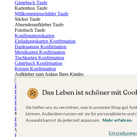
Gästebuch Taufe
Kartenbox Taufe
Willkommensschilder Taufe
Sticker Taufe
Absenderaufkleber Taufe
Fotobuch Taufe
Konfirmationskarten
Einladungskarten Konfirmation
Danksagung Konfirmation
Menükarten Konfirmation
Tischkarten Konfirmation
Gästebuch Konfirmation
Kerzen Konfirmation
Aufkleber zum Anlass Ihres Kindes
Firmungskarten
Einladungskarten Firmung
Das Leben ist schöner mit Cook
Dankeskarten Firmung
Einschulungskarten
Einladungskarten Einschulung
Sie helfen uns zu verstehen, was in unserem Shop gut funk
Danksagung Einschulung
Muttertag
können. Außerdem nutzen wir sie für personalisierte und 
Fotogeschenke Muttertag
Auswahl kannst du jederzeit anpassen.
Mehr erfahren.
Muttertagskarten
Vatertag
Einstellunge
Fotogeschenke Vatertag