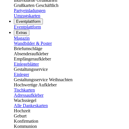
Individuelle Grußkarten
Grußkarten Geschäftlich
Partyeinladungen
Umzugskarten
Eventplattform
Eventplattform
Extras
Magazin
Wandbilder & Poster
Briefumschläge
Absenderaufkleber
Empfängeraufkleber
Einlegeblätter
Gestaltungsservice
Einleger
Gestaltungsservice Weihnachten
Hochwertige Aufkleber
Tischkarten
Adressaufkleber
Wachssiegel
Alle Dankeskarten
Hochzeit
Geburt
Konfirmation
Kommunion