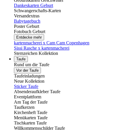
Geburtskarten Geschwister
Dankeskarten Geburt
Schwangerschafts-Karten
Versandextras
Babytagebuch
Poster Geburt
Fotobuch Geburt
Entdecke mehr
kartenmacherei x Cam Cam Copenhagen
Sissi Rasche x kartenmacherei
Sternzeichen Kollektion
Taufe
Rund um die Taufe
Vor der Taufe
Taufeinladungen
Neue Kollektion
Sticker Taufe
Absenderaufkleber Taufe
Eventplattform
Am Tag der Taufe
Taufkerzen
Kirchenheft Taufe
Menükarten Taufe
Tischkarten Taufe
Willkommensschilder Taufe