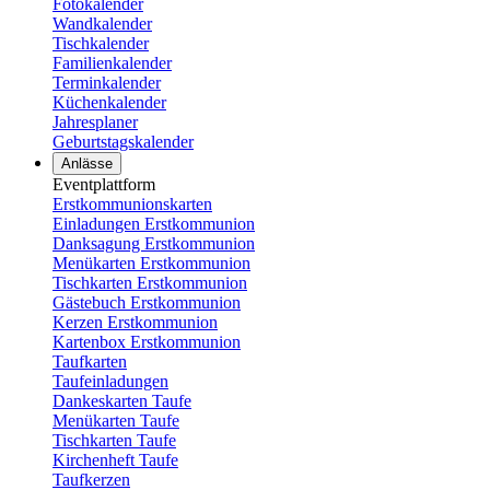
Fotokalender
Wandkalender
Tischkalender
Familienkalender
Terminkalender
Küchenkalender
Jahresplaner
Geburtstagskalender
Anlässe
Eventplattform
Erstkommunionskarten
Einladungen Erstkommunion
Danksagung Erstkommunion
Menükarten Erstkommunion
Tischkarten Erstkommunion
Gästebuch Erstkommunion
Kerzen Erstkommunion
Kartenbox Erstkommunion
Taufkarten
Taufeinladungen
Dankeskarten Taufe
Menükarten Taufe
Tischkarten Taufe
Kirchenheft Taufe
Taufkerzen