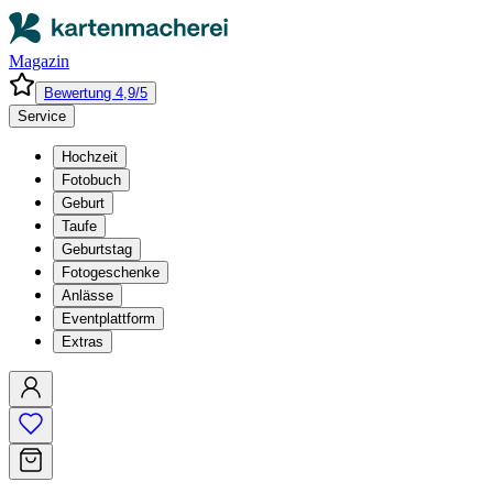
Magazin
Bewertung 4,9/5
Service
Hochzeit
Fotobuch
Geburt
Taufe
Geburtstag
Fotogeschenke
Anlässe
Eventplattform
Extras