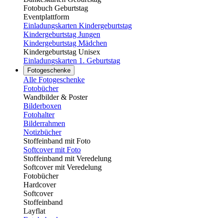
Fotobuch Geburtstag
Eventplattform
Einladungskarten Kindergeburtstag
Kindergeburtstag Jungen
Kindergeburtstag Mädchen
Kindergeburtstag Unisex
Einladungskarten 1. Geburtstag
Fotogeschenke
Alle Fotogeschenke
Fotobücher
Wandbilder & Poster
Bilderboxen
Fotohalter
Bilderrahmen
Notizbücher
Stoffeinband mit Foto
Softcover mit Foto
Stoffeinband mit Veredelung
Softcover mit Veredelung
Fotobücher
Hardcover
Softcover
Stoffeinband
Layflat