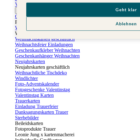
Vatertagskarten
Geht klar
Ostern
Osterkarten
Fotogeschenke zu Ostern
Ablehnen
Weihnachtskarten
Weihnachtskarten selbst gestalten
Weihnachtskarten geschäftlich
Weihnachtsfeier Einladungen
Geschenkaufkleber Weihnachten
Geschenkanhänger Weihnachten
Neujahrskarten
Neujahrskarten geschäftlich
Weihnachtliche Tischdeko
Windlichter
Foto-Adventskalender
Fotogeschenke Valentinstag
Valentinstag Karten
Trauerkarten
Einladung Trauerfeier
Danksagungskarten Trauer
Sterbebilder
Beileidskarten
Fotoprodukte Trauer
Leonie Jung x kartenmacherei