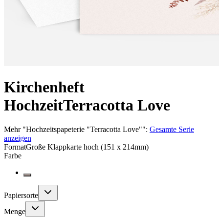
Kirchenheft
Hochzeit
Terracotta Love
Mehr
"
Hochzeitspapeterie "Terracotta Love"
":
Gesamte Serie
anzeigen
Format
Große Klappkarte hoch (151 x 214mm)
Farbe
Papiersorte
Menge