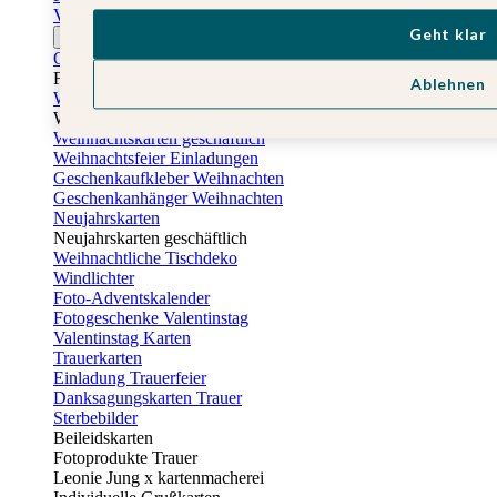
Vatertagskarten
Geht klar
Ostern
Osterkarten
Fotogeschenke zu Ostern
Ablehnen
Weihnachtskarten
Weihnachtskarten selbst gestalten
Weihnachtskarten geschäftlich
Weihnachtsfeier Einladungen
Geschenkaufkleber Weihnachten
Geschenkanhänger Weihnachten
Neujahrskarten
Neujahrskarten geschäftlich
Weihnachtliche Tischdeko
Windlichter
Foto-Adventskalender
Fotogeschenke Valentinstag
Valentinstag Karten
Trauerkarten
Einladung Trauerfeier
Danksagungskarten Trauer
Sterbebilder
Beileidskarten
Fotoprodukte Trauer
Leonie Jung x kartenmacherei