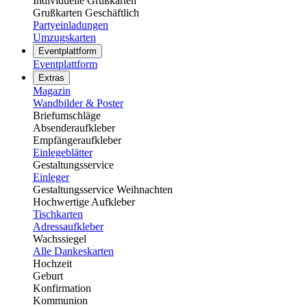
Individuelle Grußkarten
Grußkarten Geschäftlich
Partyeinladungen
Umzugskarten
Eventplattform
Eventplattform
Extras
Magazin
Wandbilder & Poster
Briefumschläge
Absenderaufkleber
Empfängeraufkleber
Einlegeblätter
Gestaltungsservice
Einleger
Gestaltungsservice Weihnachten
Hochwertige Aufkleber
Tischkarten
Adressaufkleber
Wachssiegel
Alle Dankeskarten
Hochzeit
Geburt
Konfirmation
Kommunion