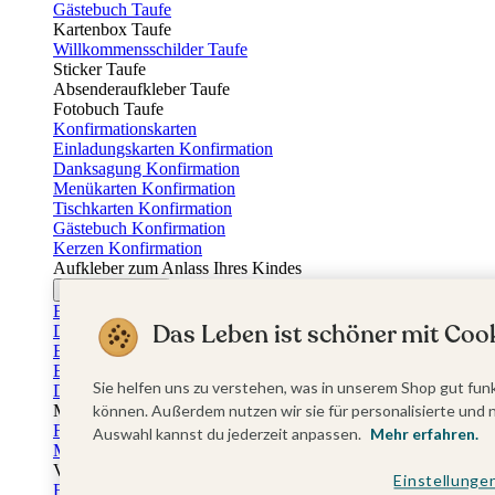
Gästebuch Taufe
Kartenbox Taufe
Willkommensschilder Taufe
Sticker Taufe
Absenderaufkleber Taufe
Fotobuch Taufe
Konfirmationskarten
Einladungskarten Konfirmation
Danksagung Konfirmation
Menükarten Konfirmation
Tischkarten Konfirmation
Gästebuch Konfirmation
Kerzen Konfirmation
Aufkleber zum Anlass Ihres Kindes
Firmungskarten
Einladungskarten Firmung
Das Leben ist schöner mit Cook
Dankeskarten Firmung
Einschulungskarten
Einladungskarten Einschulung
Sie helfen uns zu verstehen, was in unserem Shop gut funk
Danksagung Einschulung
Muttertag
können. Außerdem nutzen wir sie für personalisierte und 
Fotogeschenke Muttertag
Auswahl kannst du jederzeit anpassen.
Mehr erfahren.
Muttertagskarten
Vatertag
Einstellunge
Fotogeschenke Vatertag