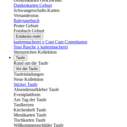
Geburtskarten Geschwister
Dankeskarten Geburt
Schwangerschafts-Karten
Versandextras
Babytagebuch
Poster Geburt
Fotobuch Geburt
Entdecke mehr
kartenmacherei x Cam Cam Copenhagen
Sissi Rasche x kartenmacherei
Sternzeichen Kollektion
Taufe
Rund um die Taufe
Vor der Taufe
Taufeinladungen
Neue Kollektion
Sticker Taufe
Absenderaufkleber Taufe
Eventplattform
Am Tag der Taufe
Taufkerzen
Kirchenheft Taufe
Menükarten Taufe
Tischkarten Taufe
Willkommensschilder Taufe