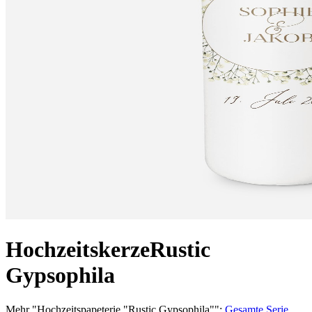
Hochzeitskerze
Rustic
Gypsophila
Mehr
"
Hochzeitspapeterie "Rustic Gypsophila"
":
Gesamte Serie