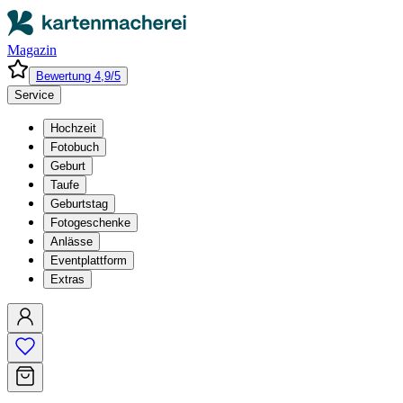
Magazin
Bewertung 4,9/5
Service
Hochzeit
Fotobuch
Geburt
Taufe
Geburtstag
Fotogeschenke
Anlässe
Eventplattform
Extras