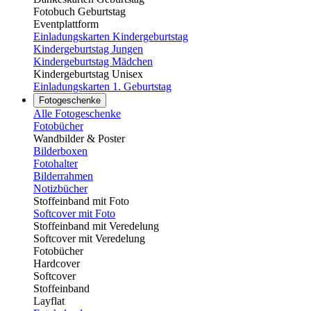
Fotobuch Geburtstag
Eventplattform
Einladungskarten Kindergeburtstag
Kindergeburtstag Jungen
Kindergeburtstag Mädchen
Kindergeburtstag Unisex
Einladungskarten 1. Geburtstag
Fotogeschenke
Alle Fotogeschenke
Fotobücher
Wandbilder & Poster
Bilderboxen
Fotohalter
Bilderrahmen
Notizbücher
Stoffeinband mit Foto
Softcover mit Foto
Stoffeinband mit Veredelung
Softcover mit Veredelung
Fotobücher
Hardcover
Softcover
Stoffeinband
Layflat