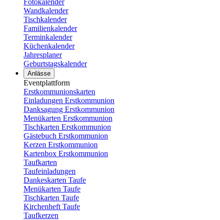
Fotokalender
Wandkalender
Tischkalender
Familienkalender
Terminkalender
Küchenkalender
Jahresplaner
Geburtstagskalender
Anlässe
Eventplattform
Erstkommunionskarten
Einladungen Erstkommunion
Danksagung Erstkommunion
Menükarten Erstkommunion
Tischkarten Erstkommunion
Gästebuch Erstkommunion
Kerzen Erstkommunion
Kartenbox Erstkommunion
Taufkarten
Taufeinladungen
Dankeskarten Taufe
Menükarten Taufe
Tischkarten Taufe
Kirchenheft Taufe
Taufkerzen