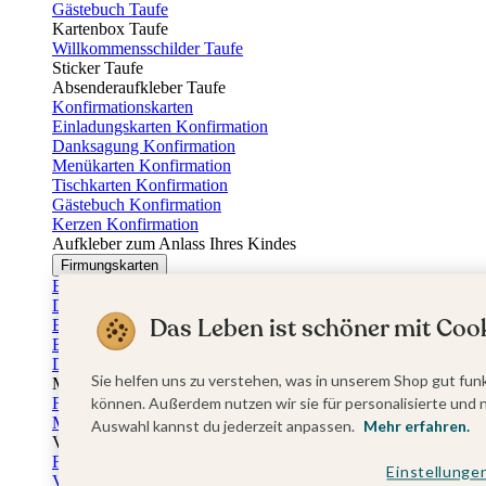
Gästebuch Taufe
Kartenbox Taufe
Willkommensschilder Taufe
Sticker Taufe
Absenderaufkleber Taufe
Konfirmationskarten
Einladungskarten Konfirmation
Danksagung Konfirmation
Menükarten Konfirmation
Tischkarten Konfirmation
Gästebuch Konfirmation
Kerzen Konfirmation
Aufkleber zum Anlass Ihres Kindes
Firmungskarten
Einladungskarten Firmung
Dankeskarten Firmung
Das Leben ist schöner mit Cook
Einschulungskarten
Einladungskarten Einschulung
Danksagung Einschulung
Sie helfen uns zu verstehen, was in unserem Shop gut funk
Muttertag
Fotogeschenke Muttertag
können. Außerdem nutzen wir sie für personalisierte und 
Muttertagskarten
Auswahl kannst du jederzeit anpassen.
Mehr erfahren.
Vatertag
Fotogeschenke Vatertag
Einstellunge
Vatertagskarten