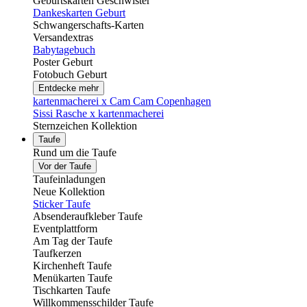
Geburtskarten Geschwister
Dankeskarten Geburt
Schwangerschafts-Karten
Versandextras
Babytagebuch
Poster Geburt
Fotobuch Geburt
Entdecke mehr
kartenmacherei x Cam Cam Copenhagen
Sissi Rasche x kartenmacherei
Sternzeichen Kollektion
Taufe
Rund um die Taufe
Vor der Taufe
Taufeinladungen
Neue Kollektion
Sticker Taufe
Absenderaufkleber Taufe
Eventplattform
Am Tag der Taufe
Taufkerzen
Kirchenheft Taufe
Menükarten Taufe
Tischkarten Taufe
Willkommensschilder Taufe