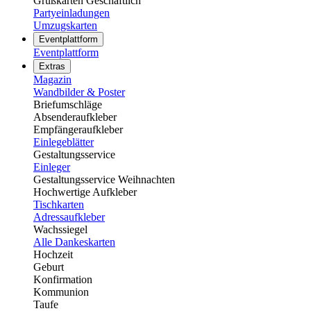
Grußkarten Geschäftlich
Partyeinladungen
Umzugskarten
Eventplattform
Eventplattform
Extras
Magazin
Wandbilder & Poster
Briefumschläge
Absenderaufkleber
Empfängeraufkleber
Einlegeblätter
Gestaltungsservice
Einleger
Gestaltungsservice Weihnachten
Hochwertige Aufkleber
Tischkarten
Adressaufkleber
Wachssiegel
Alle Dankeskarten
Hochzeit
Geburt
Konfirmation
Kommunion
Taufe