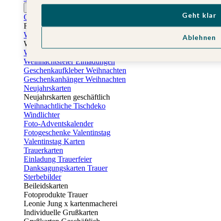
Ostern
Geht klar
Osterkarten
Fotogeschenke zu Ostern
Weihnachtskarten
Ablehnen
Weihnachtskarten selbst gestalten
Weihnachtskarten geschäftlich
Weihnachtsfeier Einladungen
Geschenkaufkleber Weihnachten
Geschenkanhänger Weihnachten
Neujahrskarten
Neujahrskarten geschäftlich
Weihnachtliche Tischdeko
Windlichter
Foto-Adventskalender
Fotogeschenke Valentinstag
Valentinstag Karten
Trauerkarten
Einladung Trauerfeier
Danksagungskarten Trauer
Sterbebilder
Beileidskarten
Fotoprodukte Trauer
Leonie Jung x kartenmacherei
Individuelle Grußkarten