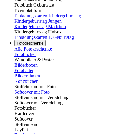
Fotobuch Geburtstag
Eventplattform
Einladungskarten Kindergeburtstag
Kindergeburtstag Jungen
Kindergeburtstag Mädchen
Kindergeburtstag Unisex
Einladungskarten 1. Geburtstag
Fotogeschenke
Alle Fotogeschenke
Fotobücher
Wandbilder & Poster
Bilderboxen
Fotohalter
Bilderrahmen
Notizbücher
Stoffeinband mit Foto
Softcover mit Foto
Stoffeinband mit Veredelung
Softcover mit Veredelung
Fotobücher
Hardcover
Softcover
Stoffeinband
Layflat