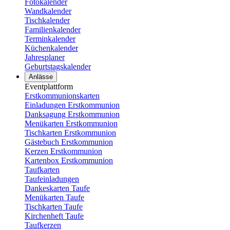
Fotokalender
Wandkalender
Tischkalender
Familienkalender
Terminkalender
Küchenkalender
Jahresplaner
Geburtstagskalender
Anlässe
Eventplattform
Erstkommunionskarten
Einladungen Erstkommunion
Danksagung Erstkommunion
Menükarten Erstkommunion
Tischkarten Erstkommunion
Gästebuch Erstkommunion
Kerzen Erstkommunion
Kartenbox Erstkommunion
Taufkarten
Taufeinladungen
Dankeskarten Taufe
Menükarten Taufe
Tischkarten Taufe
Kirchenheft Taufe
Taufkerzen