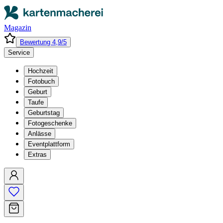
Magazin
Bewertung 4,9/5
Service
Hochzeit
Fotobuch
Geburt
Taufe
Geburtstag
Fotogeschenke
Anlässe
Eventplattform
Extras