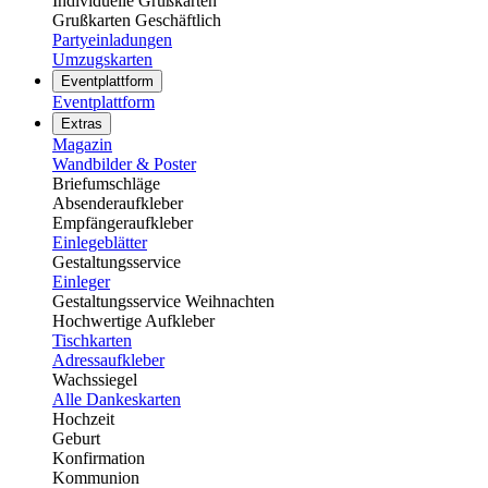
Individuelle Grußkarten
Grußkarten Geschäftlich
Partyeinladungen
Umzugskarten
Eventplattform
Eventplattform
Extras
Magazin
Wandbilder & Poster
Briefumschläge
Absenderaufkleber
Empfängeraufkleber
Einlegeblätter
Gestaltungsservice
Einleger
Gestaltungsservice Weihnachten
Hochwertige Aufkleber
Tischkarten
Adressaufkleber
Wachssiegel
Alle Dankeskarten
Hochzeit
Geburt
Konfirmation
Kommunion