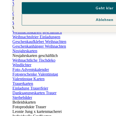
Vatertagskarten
Geht klar
Ostern
Osterkarten
Fotogeschenke zu Ostern
Ablehnen
Weihnachtskarten
Weihnachtskarten selbst gestalten
Weihnachtskarten geschäftlich
Weihnachtsfeier Einladungen
Geschenkaufkleber Weihnachten
Geschenkanhänger Weihnachten
Neujahrskarten
Neujahrskarten geschäftlich
Weihnachtliche Tischdeko
Windlichter
Foto-Adventskalender
Fotogeschenke Valentinstag
Valentinstag Karten
Trauerkarten
Einladung Trauerfeier
Danksagungskarten Trauer
Sterbebilder
Beileidskarten
Fotoprodukte Trauer
Leonie Jung x kartenmacherei