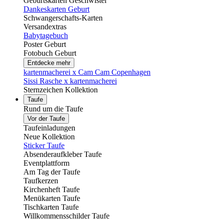
Geburtskarten Geschwister
Dankeskarten Geburt
Schwangerschafts-Karten
Versandextras
Babytagebuch
Poster Geburt
Fotobuch Geburt
Entdecke mehr
kartenmacherei x Cam Cam Copenhagen
Sissi Rasche x kartenmacherei
Sternzeichen Kollektion
Taufe
Rund um die Taufe
Vor der Taufe
Taufeinladungen
Neue Kollektion
Sticker Taufe
Absenderaufkleber Taufe
Eventplattform
Am Tag der Taufe
Taufkerzen
Kirchenheft Taufe
Menükarten Taufe
Tischkarten Taufe
Willkommensschilder Taufe