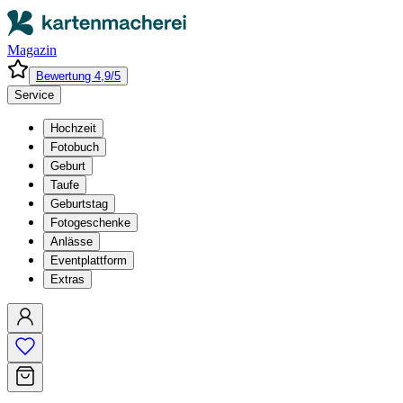
Magazin
Bewertung 4,9/5
Service
Hochzeit
Fotobuch
Geburt
Taufe
Geburtstag
Fotogeschenke
Anlässe
Eventplattform
Extras