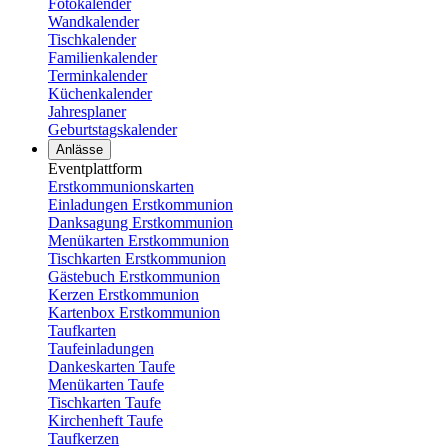
Fotokalender
Wandkalender
Tischkalender
Familienkalender
Terminkalender
Küchenkalender
Jahresplaner
Geburtstagskalender
Anlässe
Eventplattform
Erstkommunionskarten
Einladungen Erstkommunion
Danksagung Erstkommunion
Menükarten Erstkommunion
Tischkarten Erstkommunion
Gästebuch Erstkommunion
Kerzen Erstkommunion
Kartenbox Erstkommunion
Taufkarten
Taufeinladungen
Dankeskarten Taufe
Menükarten Taufe
Tischkarten Taufe
Kirchenheft Taufe
Taufkerzen