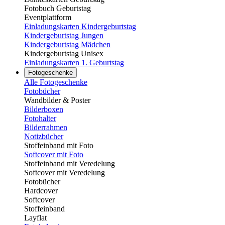
Fotobuch Geburtstag
Eventplattform
Einladungskarten Kindergeburtstag
Kindergeburtstag Jungen
Kindergeburtstag Mädchen
Kindergeburtstag Unisex
Einladungskarten 1. Geburtstag
Fotogeschenke
Alle Fotogeschenke
Fotobücher
Wandbilder & Poster
Bilderboxen
Fotohalter
Bilderrahmen
Notizbücher
Stoffeinband mit Foto
Softcover mit Foto
Stoffeinband mit Veredelung
Softcover mit Veredelung
Fotobücher
Hardcover
Softcover
Stoffeinband
Layflat