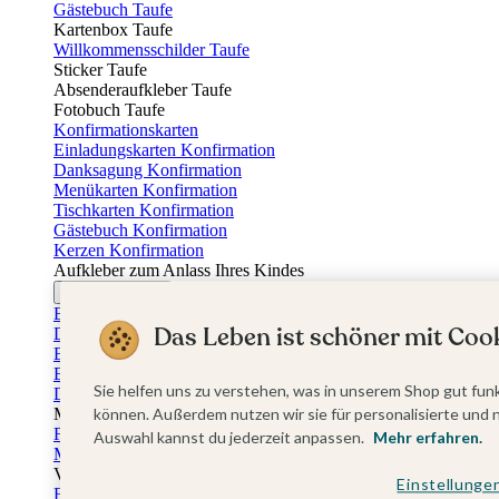
Gästebuch Taufe
Kartenbox Taufe
Willkommensschilder Taufe
Sticker Taufe
Absenderaufkleber Taufe
Fotobuch Taufe
Konfirmationskarten
Einladungskarten Konfirmation
Danksagung Konfirmation
Menükarten Konfirmation
Tischkarten Konfirmation
Gästebuch Konfirmation
Kerzen Konfirmation
Aufkleber zum Anlass Ihres Kindes
Firmungskarten
Einladungskarten Firmung
Das Leben ist schöner mit Cook
Dankeskarten Firmung
Einschulungskarten
Einladungskarten Einschulung
Sie helfen uns zu verstehen, was in unserem Shop gut funk
Danksagung Einschulung
Muttertag
können. Außerdem nutzen wir sie für personalisierte und 
Fotogeschenke Muttertag
Auswahl kannst du jederzeit anpassen.
Mehr erfahren.
Muttertagskarten
Vatertag
Einstellunge
Fotogeschenke Vatertag