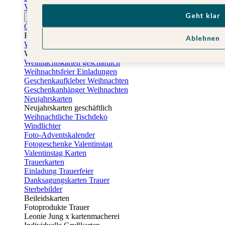
Vatertagskarten
Geht klar
Ostern
Osterkarten
Fotogeschenke zu Ostern
Ablehnen
Weihnachtskarten
Weihnachtskarten selbst gestalten
Weihnachtskarten geschäftlich
Weihnachtsfeier Einladungen
Geschenkaufkleber Weihnachten
Geschenkanhänger Weihnachten
Neujahrskarten
Neujahrskarten geschäftlich
Weihnachtliche Tischdeko
Windlichter
Foto-Adventskalender
Fotogeschenke Valentinstag
Valentinstag Karten
Trauerkarten
Einladung Trauerfeier
Danksagungskarten Trauer
Sterbebilder
Beileidskarten
Fotoprodukte Trauer
Leonie Jung x kartenmacherei