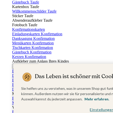
Gästebuch Taufe
Kartenbox Taufe
Willkommensschilder Taufe
Sticker Taufe
Absenderaufkleber Taufe
Fotobuch Taufe
Konfirmationskarten
Einladungskarten Konfirmation
Danksagung Konfirmation
Menükarten Konfirmation
Tischkarten Konfirmation
Gästebuch Konfirmation
Kerzen Konfirmation
Aufkleber zum Anlass Ihres Kindes
Firmungskarten
Einladungskarten Firmung
Das Leben ist schöner mit Cook
Dankeskarten Firmung
Einschulungskarten
Einladungskarten Einschulung
Sie helfen uns zu verstehen, was in unserem Shop gut funk
Danksagung Einschulung
Muttertag
können. Außerdem nutzen wir sie für personalisierte und 
Fotogeschenke Muttertag
Auswahl kannst du jederzeit anpassen.
Mehr erfahren.
Muttertagskarten
Vatertag
Einstellunge
Fotogeschenke Vatertag