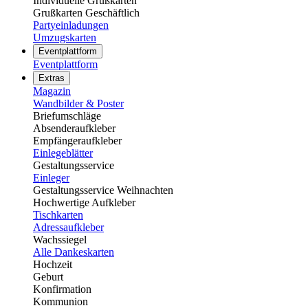
Individuelle Grußkarten
Grußkarten Geschäftlich
Partyeinladungen
Umzugskarten
Eventplattform
Eventplattform
Extras
Magazin
Wandbilder & Poster
Briefumschläge
Absenderaufkleber
Empfängeraufkleber
Einlegeblätter
Gestaltungsservice
Einleger
Gestaltungsservice Weihnachten
Hochwertige Aufkleber
Tischkarten
Adressaufkleber
Wachssiegel
Alle Dankeskarten
Hochzeit
Geburt
Konfirmation
Kommunion