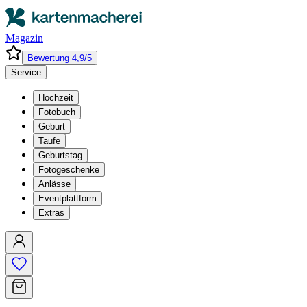
Magazin
Bewertung 4,9/5
Service
Hochzeit
Fotobuch
Geburt
Taufe
Geburtstag
Fotogeschenke
Anlässe
Eventplattform
Extras