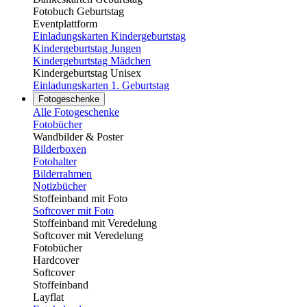
Fotobuch Geburtstag
Eventplattform
Einladungskarten Kindergeburtstag
Kindergeburtstag Jungen
Kindergeburtstag Mädchen
Kindergeburtstag Unisex
Einladungskarten 1. Geburtstag
Fotogeschenke
Alle Fotogeschenke
Fotobücher
Wandbilder & Poster
Bilderboxen
Fotohalter
Bilderrahmen
Notizbücher
Stoffeinband mit Foto
Softcover mit Foto
Stoffeinband mit Veredelung
Softcover mit Veredelung
Fotobücher
Hardcover
Softcover
Stoffeinband
Layflat