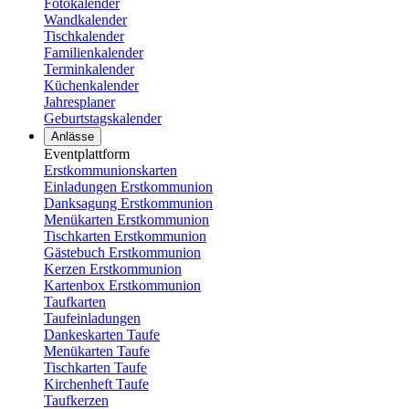
Fotokalender
Wandkalender
Tischkalender
Familienkalender
Terminkalender
Küchenkalender
Jahresplaner
Geburtstagskalender
Anlässe
Eventplattform
Erstkommunionskarten
Einladungen Erstkommunion
Danksagung Erstkommunion
Menükarten Erstkommunion
Tischkarten Erstkommunion
Gästebuch Erstkommunion
Kerzen Erstkommunion
Kartenbox Erstkommunion
Taufkarten
Taufeinladungen
Dankeskarten Taufe
Menükarten Taufe
Tischkarten Taufe
Kirchenheft Taufe
Taufkerzen