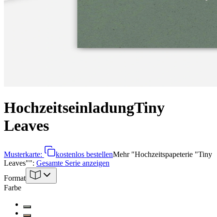
Hochzeitseinladung
Tiny
Leaves
Musterkarte:
kostenlos bestellen
Mehr
"
Hochzeitspapeterie "Tiny
Leaves"
":
Gesamte Serie anzeigen
Format
Farbe