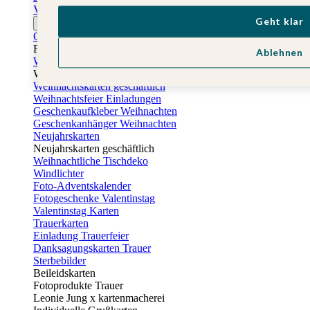
Vatertagskarten
Geht klar
Ostern
Osterkarten
Fotogeschenke zu Ostern
Ablehnen
Weihnachtskarten
Weihnachtskarten selbst gestalten
Weihnachtskarten geschäftlich
Weihnachtsfeier Einladungen
Geschenkaufkleber Weihnachten
Geschenkanhänger Weihnachten
Neujahrskarten
Neujahrskarten geschäftlich
Weihnachtliche Tischdeko
Windlichter
Foto-Adventskalender
Fotogeschenke Valentinstag
Valentinstag Karten
Trauerkarten
Einladung Trauerfeier
Danksagungskarten Trauer
Sterbebilder
Beileidskarten
Fotoprodukte Trauer
Leonie Jung x kartenmacherei