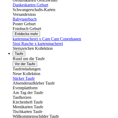
Geburtskarten Geschwister
Dankeskarten Geburt
Schwangerschafts-Karten
Versandextras
Babytagebuch
Poster Geburt
Fotobuch Geburt
Entdecke mehr
kartenmacherei x Cam Cam Copenhagen
Sissi Rasche x kartenmacherei
Sternzeichen Kollektion
Taufe
Rund um die Taufe
Vor der Taufe
Taufeinladungen
Neue Kollektion
Sticker Taufe
Absenderaufkleber Taufe
Eventplattform
Am Tag der Taufe
Taufkerzen
Kirchenheft Taufe
Menükarten Taufe
Tischkarten Taufe
Willkommensschilder Taufe