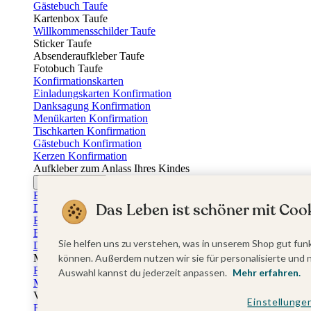
Gästebuch Taufe
Kartenbox Taufe
Willkommensschilder Taufe
Sticker Taufe
Absenderaufkleber Taufe
Fotobuch Taufe
Konfirmationskarten
Einladungskarten Konfirmation
Danksagung Konfirmation
Menükarten Konfirmation
Tischkarten Konfirmation
Gästebuch Konfirmation
Kerzen Konfirmation
Aufkleber zum Anlass Ihres Kindes
Firmungskarten
Einladungskarten Firmung
Das Leben ist schöner mit Cook
Dankeskarten Firmung
Einschulungskarten
Einladungskarten Einschulung
Sie helfen uns zu verstehen, was in unserem Shop gut funk
Danksagung Einschulung
Muttertag
können. Außerdem nutzen wir sie für personalisierte und 
Fotogeschenke Muttertag
Auswahl kannst du jederzeit anpassen.
Mehr erfahren.
Muttertagskarten
Vatertag
Einstellunge
Fotogeschenke Vatertag