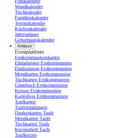
Fotokalender
Wandkalender
Tischkalender
Familienkalender
Terminkalender
Küchenkalender
Jahresplaner
Geburtstagskalender
Anlässe
Eventplattform
Erstkommunionskarten
Einladungen Erstkommunion
Danksagung Erstkommunion
Menükarten Erstkommunion
Tischkarten Erstkommunion
Gästebuch Erstkommunion
Kerzen Erstkommunion
Kartenbox Erstkommunion
Taufkarten
Taufeinladungen
Dankeskarten Taufe
Menükarten Taufe
Tischkarten Taufe
Kirchenheft Taufe
Taufkerzen