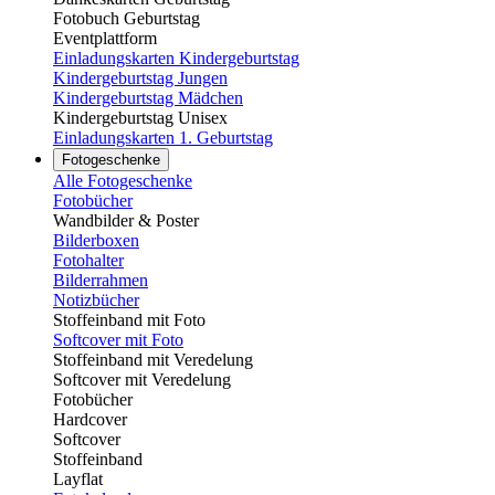
Fotobuch Geburtstag
Eventplattform
Einladungskarten Kindergeburtstag
Kindergeburtstag Jungen
Kindergeburtstag Mädchen
Kindergeburtstag Unisex
Einladungskarten 1. Geburtstag
Fotogeschenke
Alle Fotogeschenke
Fotobücher
Wandbilder & Poster
Bilderboxen
Fotohalter
Bilderrahmen
Notizbücher
Stoffeinband mit Foto
Softcover mit Foto
Stoffeinband mit Veredelung
Softcover mit Veredelung
Fotobücher
Hardcover
Softcover
Stoffeinband
Layflat