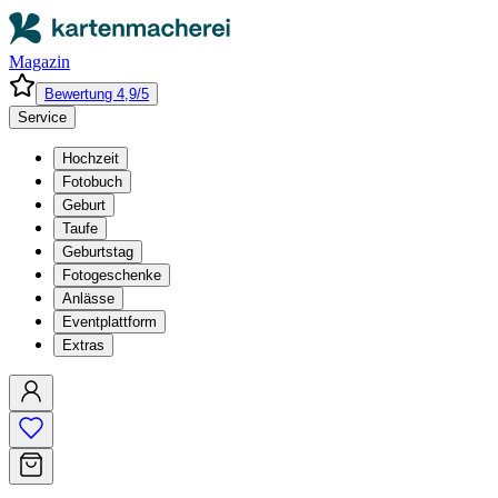
Magazin
Bewertung 4,9/5
Service
Hochzeit
Fotobuch
Geburt
Taufe
Geburtstag
Fotogeschenke
Anlässe
Eventplattform
Extras