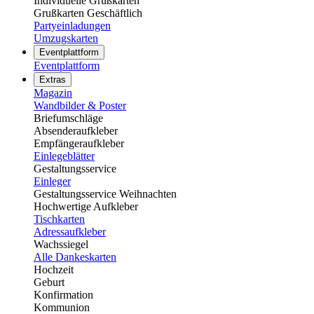
Individuelle Grußkarten
Grußkarten Geschäftlich
Partyeinladungen
Umzugskarten
Eventplattform
Eventplattform
Extras
Magazin
Wandbilder & Poster
Briefumschläge
Absenderaufkleber
Empfängeraufkleber
Einlegeblätter
Gestaltungsservice
Einleger
Gestaltungsservice Weihnachten
Hochwertige Aufkleber
Tischkarten
Adressaufkleber
Wachssiegel
Alle Dankeskarten
Hochzeit
Geburt
Konfirmation
Kommunion