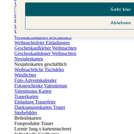
Vatertagskarten
Geht klar
Ostern
Osterkarten
Fotogeschenke zu Ostern
Ablehnen
Weihnachtskarten
Weihnachtskarten selbst gestalten
Weihnachtskarten geschäftlich
Weihnachtsfeier Einladungen
Geschenkaufkleber Weihnachten
Geschenkanhänger Weihnachten
Neujahrskarten
Neujahrskarten geschäftlich
Weihnachtliche Tischdeko
Windlichter
Foto-Adventskalender
Fotogeschenke Valentinstag
Valentinstag Karten
Trauerkarten
Einladung Trauerfeier
Danksagungskarten Trauer
Sterbebilder
Beileidskarten
Fotoprodukte Trauer
Leonie Jung x kartenmacherei