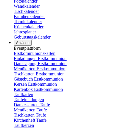
Fotokalender
Wandkalender
Tischkalender
Familienkalender
Terminkalender
Küchenkalender
Jahresplaner
Geburtstagskalender
Anlässe
Eventplattform
Erstkommunionskarten
Einladungen Erstkommunion
Danksagung Erstkommunion
Menükarten Erstkommunion
Tischkarten Erstkommunion
Gästebuch Erstkommunion
Kerzen Erstkommunion
Kartenbox Erstkommunion
Taufkarten
Taufeinladungen
Dankeskarten Taufe
Menükarten Taufe
Tischkarten Taufe
Kirchenheft Taufe
Taufkerzen