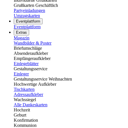
Individuelle Grußkarten
Grußkarten Geschäftlich
Partyeinladungen
Umzugskarten
Eventplattform
Eventplattform
Extras
Magazin
Wandbilder & Poster
Briefumschläge
Absenderaufkleber
Empfängeraufkleber
Einlegeblätter
Gestaltungsservice
Einleger
Gestaltungsservice Weihnachten
Hochwertige Aufkleber
Tischkarten
Adressaufkleber
Wachssiegel
Alle Dankeskarten
Hochzeit
Geburt
Konfirmation
Kommunion