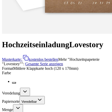
Hochzeitseinladung
Lovestory
Musterkarte:
kostenlos bestellen
Mehr
"
Hochzeitspapeterie
"Lovestory"
":
Gesamte Serie anzeigen
Format
Mittlere Klappkarte hoch (120 x 170mm)
Farbe
Veredelung
Papiersorte
Veredelbar
Menge