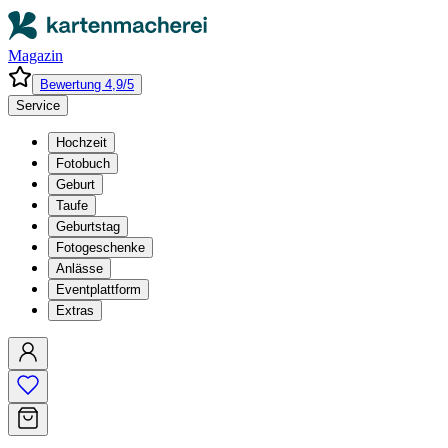
Magazin
Bewertung 4,9/5
Service
Hochzeit
Fotobuch
Geburt
Taufe
Geburtstag
Fotogeschenke
Anlässe
Eventplattform
Extras