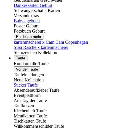
Geburtskarten Geschwister
Dankeskarten Geburt
Schwangerschafts-Karten
Versandextras
Babytagebuch
Poster Geburt
Fotobuch Geburt
Entdecke mehr
kartenmacherei x Cam Cam Copenhagen
Sissi Rasche x kartenmacherei
Sternzeichen Kollektion
Taufe
Rund um die Taufe
Vor der Taufe
Taufeinladungen
Neue Kollektion
Sticker Taufe
Absenderaufkleber Taufe
Eventplattform
Am Tag der Taufe
Taufkerzen
Kirchenheft Taufe
Menükarten Taufe
Tischkarten Taufe
Willkommensschilder Taufe