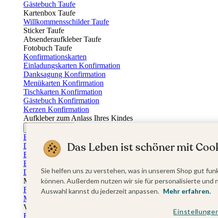
Gästebuch Taufe
Kartenbox Taufe
Willkommensschilder Taufe
Sticker Taufe
Absenderaufkleber Taufe
Fotobuch Taufe
Konfirmationskarten
Einladungskarten Konfirmation
Danksagung Konfirmation
Menükarten Konfirmation
Tischkarten Konfirmation
Gästebuch Konfirmation
Kerzen Konfirmation
Aufkleber zum Anlass Ihres Kindes
Firmungskarten
Einladungskarten Firmung
Das Leben ist schöner mit Cook
Dankeskarten Firmung
Einschulungskarten
Einladungskarten Einschulung
Sie helfen uns zu verstehen, was in unserem Shop gut funk
Danksagung Einschulung
Muttertag
können. Außerdem nutzen wir sie für personalisierte und 
Fotogeschenke Muttertag
Auswahl kannst du jederzeit anpassen.
Mehr erfahren.
Muttertagskarten
Vatertag
Einstellunge
Fotogeschenke Vatertag