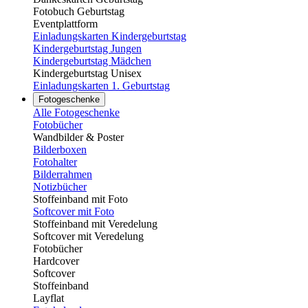
Fotobuch Geburtstag
Eventplattform
Einladungskarten Kindergeburtstag
Kindergeburtstag Jungen
Kindergeburtstag Mädchen
Kindergeburtstag Unisex
Einladungskarten 1. Geburtstag
Fotogeschenke
Alle Fotogeschenke
Fotobücher
Wandbilder & Poster
Bilderboxen
Fotohalter
Bilderrahmen
Notizbücher
Stoffeinband mit Foto
Softcover mit Foto
Stoffeinband mit Veredelung
Softcover mit Veredelung
Fotobücher
Hardcover
Softcover
Stoffeinband
Layflat