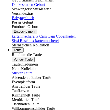
Geburtskarten Geschwister
Dankeskarten Geburt
Schwangerschafts-Karten
Versandextras
Babytagebuch
Poster Geburt
Fotobuch Geburt
Entdecke mehr
kartenmacherei x Cam Cam Copenhagen
Sissi Rasche x kartenmacherei
Sternzeichen Kollektion
Taufe
Rund um die Taufe
Vor der Taufe
Taufeinladungen
Neue Kollektion
Sticker Taufe
Absenderaufkleber Taufe
Eventplattform
Am Tag der Taufe
Taufkerzen
Kirchenheft Taufe
Menükarten Taufe
Tischkarten Taufe
Willkommensschilder Taufe