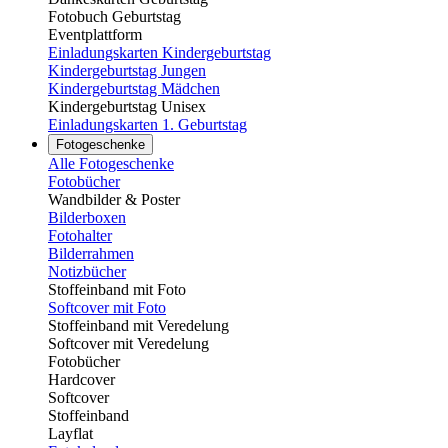
Fotobuch Geburtstag
Eventplattform
Einladungskarten Kindergeburtstag
Kindergeburtstag Jungen
Kindergeburtstag Mädchen
Kindergeburtstag Unisex
Einladungskarten 1. Geburtstag
Fotogeschenke
Alle Fotogeschenke
Fotobücher
Wandbilder & Poster
Bilderboxen
Fotohalter
Bilderrahmen
Notizbücher
Stoffeinband mit Foto
Softcover mit Foto
Stoffeinband mit Veredelung
Softcover mit Veredelung
Fotobücher
Hardcover
Softcover
Stoffeinband
Layflat