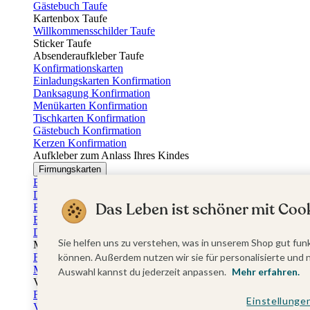
Gästebuch Taufe
Kartenbox Taufe
Willkommensschilder Taufe
Sticker Taufe
Absenderaufkleber Taufe
Konfirmationskarten
Einladungskarten Konfirmation
Danksagung Konfirmation
Menükarten Konfirmation
Tischkarten Konfirmation
Gästebuch Konfirmation
Kerzen Konfirmation
Aufkleber zum Anlass Ihres Kindes
Firmungskarten
Einladungskarten Firmung
Dankeskarten Firmung
Das Leben ist schöner mit Cook
Einschulungskarten
Einladungskarten Einschulung
Danksagung Einschulung
Sie helfen uns zu verstehen, was in unserem Shop gut funk
Muttertag
Fotogeschenke Muttertag
können. Außerdem nutzen wir sie für personalisierte und 
Muttertagskarten
Auswahl kannst du jederzeit anpassen.
Mehr erfahren.
Vatertag
Fotogeschenke Vatertag
Einstellunge
Vatertagskarten