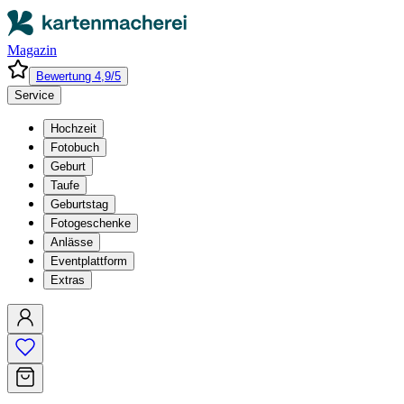
Magazin
Bewertung 4,9/5
Service
Hochzeit
Fotobuch
Geburt
Taufe
Geburtstag
Fotogeschenke
Anlässe
Eventplattform
Extras