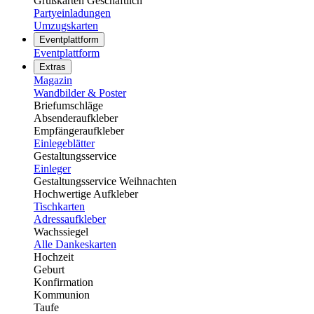
Grußkarten Geschäftlich
Partyeinladungen
Umzugskarten
Eventplattform
Eventplattform
Extras
Magazin
Wandbilder & Poster
Briefumschläge
Absenderaufkleber
Empfängeraufkleber
Einlegeblätter
Gestaltungsservice
Einleger
Gestaltungsservice Weihnachten
Hochwertige Aufkleber
Tischkarten
Adressaufkleber
Wachssiegel
Alle Dankeskarten
Hochzeit
Geburt
Konfirmation
Kommunion
Taufe