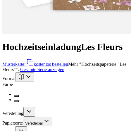
Hochzeitseinladung
Les Fleurs
Musterkarte:
kostenlos bestellen
Mehr
"
Hochzeitspapeterie "Les
Fleurs"
":
Gesamte Serie anzeigen
Format
Farbe
Veredelung
Papiersorte
Veredelbar