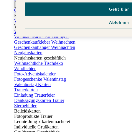
Ostern
Geht klar
Osterkarten
Fotogeschenke zu Ostern
Weihnachtskarten
Ablehnen
Weihnachtskarten selbst gestalten
Weihnachtskarten geschäftlich
Weihnachtsfeier Einladungen
Geschenkaufkleber Weihnachten
Geschenkanhänger Weihnachten
Neujahrskarten
Neujahrskarten geschäftlich
Weihnachtliche Tischdeko
Windlichter
Foto-Adventskalender
Fotogeschenke Valentinstag
Valentinstag Karten
Trauerkarten
Einladung Trauerfeier
Danksagungskarten Trauer
Sterbebilder
Beileidskarten
Fotoprodukte Trauer
Leonie Jung x kartenmacherei
Individuelle Grußkarten