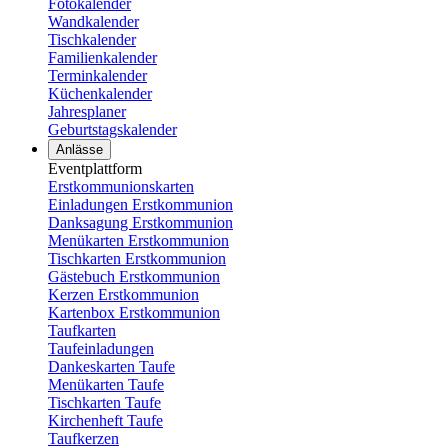
Fotokalender
Wandkalender
Tischkalender
Familienkalender
Terminkalender
Küchenkalender
Jahresplaner
Geburtstagskalender
Anlässe
Eventplattform
Erstkommunionskarten
Einladungen Erstkommunion
Danksagung Erstkommunion
Menükarten Erstkommunion
Tischkarten Erstkommunion
Gästebuch Erstkommunion
Kerzen Erstkommunion
Kartenbox Erstkommunion
Taufkarten
Taufeinladungen
Dankeskarten Taufe
Menükarten Taufe
Tischkarten Taufe
Kirchenheft Taufe
Taufkerzen