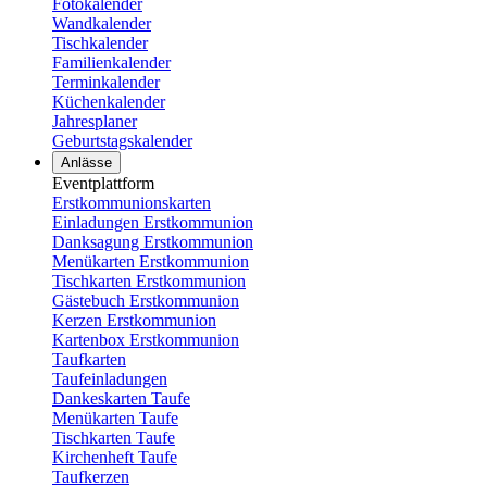
Fotokalender
Wandkalender
Tischkalender
Familienkalender
Terminkalender
Küchenkalender
Jahresplaner
Geburtstagskalender
Anlässe
Eventplattform
Erstkommunionskarten
Einladungen Erstkommunion
Danksagung Erstkommunion
Menükarten Erstkommunion
Tischkarten Erstkommunion
Gästebuch Erstkommunion
Kerzen Erstkommunion
Kartenbox Erstkommunion
Taufkarten
Taufeinladungen
Dankeskarten Taufe
Menükarten Taufe
Tischkarten Taufe
Kirchenheft Taufe
Taufkerzen