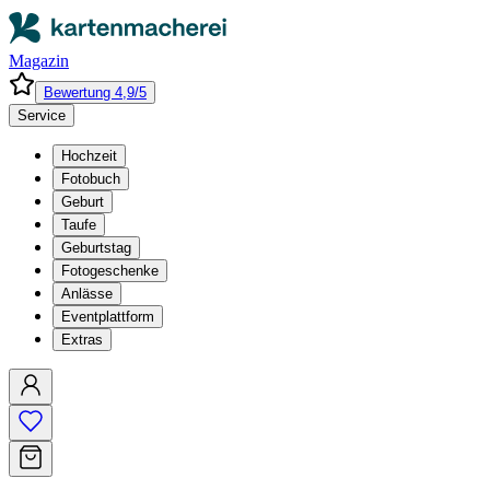
Magazin
Bewertung 4,9/5
Service
Hochzeit
Fotobuch
Geburt
Taufe
Geburtstag
Fotogeschenke
Anlässe
Eventplattform
Extras