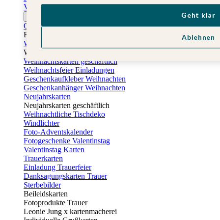
Vatertagskarten
Geht klar
Ostern
Osterkarten
Fotogeschenke zu Ostern
Ablehnen
Weihnachtskarten
Weihnachtskarten selbst gestalten
Weihnachtskarten geschäftlich
Weihnachtsfeier Einladungen
Geschenkaufkleber Weihnachten
Geschenkanhänger Weihnachten
Neujahrskarten
Neujahrskarten geschäftlich
Weihnachtliche Tischdeko
Windlichter
Foto-Adventskalender
Fotogeschenke Valentinstag
Valentinstag Karten
Trauerkarten
Einladung Trauerfeier
Danksagungskarten Trauer
Sterbebilder
Beileidskarten
Fotoprodukte Trauer
Leonie Jung x kartenmacherei