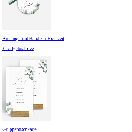
Anhänger mit Band zur Hochzeit
Eucalyptus Love
Gruppentischkarte