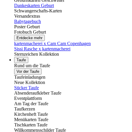
Geburtskarten Geschwister
Dankeskarten Geburt
Schwangerschafts-Karten
Versandextras
Babytagebuch
Poster Geburt
Fotobuch Geburt
Entdecke mehr
kartenmacherei x Cam Cam Copenhagen
Sissi Rasche x kartenmacherei
Sternzeichen Kollektion
Taufe
Rund um die Taufe
Vor der Taufe
Taufeinladungen
Neue Kollektion
Sticker Taufe
Absenderaufkleber Taufe
Eventplattform
Am Tag der Taufe
Taufkerzen
Kirchenheft Taufe
Menükarten Taufe
Tischkarten Taufe
Willkommensschilder Taufe