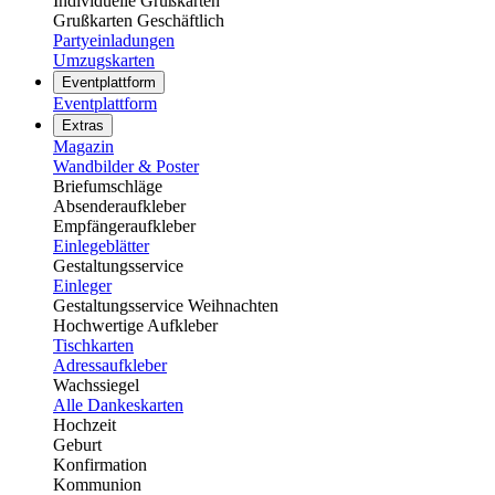
Individuelle Grußkarten
Grußkarten Geschäftlich
Partyeinladungen
Umzugskarten
Eventplattform
Eventplattform
Extras
Magazin
Wandbilder & Poster
Briefumschläge
Absenderaufkleber
Empfängeraufkleber
Einlegeblätter
Gestaltungsservice
Einleger
Gestaltungsservice Weihnachten
Hochwertige Aufkleber
Tischkarten
Adressaufkleber
Wachssiegel
Alle Dankeskarten
Hochzeit
Geburt
Konfirmation
Kommunion