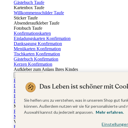
Gästebuch Taufe
Kartenbox Taufe
Willkommensschilder Taufe
Sticker Taufe
Absenderaufkleber Taufe
Fotobuch Taufe
Konfirmationskarten
Einladungskarten Konfirmation
Danksagung Konfirmation
Menükarten Konfirmation
Tischkarten Konfirmation
Gästebuch Konfirmation
Kerzen Konfirmation
Aufkleber zum Anlass Ihres Kindes
Firmungskarten
Einladungskarten Firmung
Das Leben ist schöner mit Cook
Dankeskarten Firmung
Einschulungskarten
Einladungskarten Einschulung
Sie helfen uns zu verstehen, was in unserem Shop gut funk
Danksagung Einschulung
Muttertag
können. Außerdem nutzen wir sie für personalisierte und 
Fotogeschenke Muttertag
Auswahl kannst du jederzeit anpassen.
Mehr erfahren.
Muttertagskarten
Vatertag
Einstellunge
Fotogeschenke Vatertag