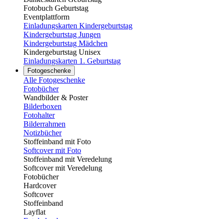
Fotobuch Geburtstag
Eventplattform
Einladungskarten Kindergeburtstag
Kindergeburtstag Jungen
Kindergeburtstag Mädchen
Kindergeburtstag Unisex
Einladungskarten 1. Geburtstag
Fotogeschenke
Alle Fotogeschenke
Fotobücher
Wandbilder & Poster
Bilderboxen
Fotohalter
Bilderrahmen
Notizbücher
Stoffeinband mit Foto
Softcover mit Foto
Stoffeinband mit Veredelung
Softcover mit Veredelung
Fotobücher
Hardcover
Softcover
Stoffeinband
Layflat