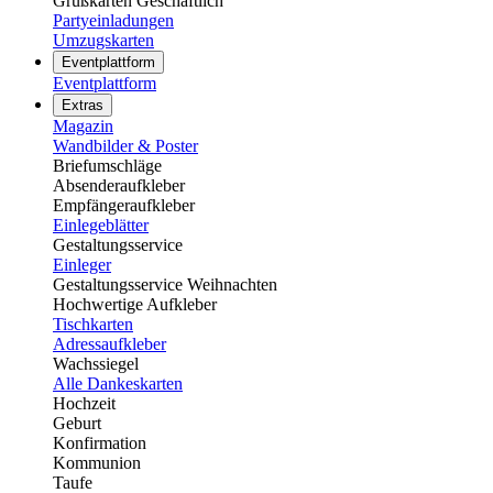
Grußkarten Geschäftlich
Partyeinladungen
Umzugskarten
Eventplattform
Eventplattform
Extras
Magazin
Wandbilder & Poster
Briefumschläge
Absenderaufkleber
Empfängeraufkleber
Einlegeblätter
Gestaltungsservice
Einleger
Gestaltungsservice Weihnachten
Hochwertige Aufkleber
Tischkarten
Adressaufkleber
Wachssiegel
Alle Dankeskarten
Hochzeit
Geburt
Konfirmation
Kommunion
Taufe