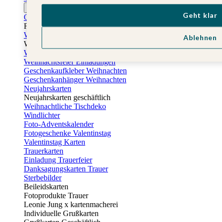
Ostern
Geht klar
Osterkarten
Fotogeschenke zu Ostern
Weihnachtskarten
Ablehnen
Weihnachtskarten selbst gestalten
Weihnachtskarten geschäftlich
Weihnachtsfeier Einladungen
Geschenkaufkleber Weihnachten
Geschenkanhänger Weihnachten
Neujahrskarten
Neujahrskarten geschäftlich
Weihnachtliche Tischdeko
Windlichter
Foto-Adventskalender
Fotogeschenke Valentinstag
Valentinstag Karten
Trauerkarten
Einladung Trauerfeier
Danksagungskarten Trauer
Sterbebilder
Beileidskarten
Fotoprodukte Trauer
Leonie Jung x kartenmacherei
Individuelle Grußkarten