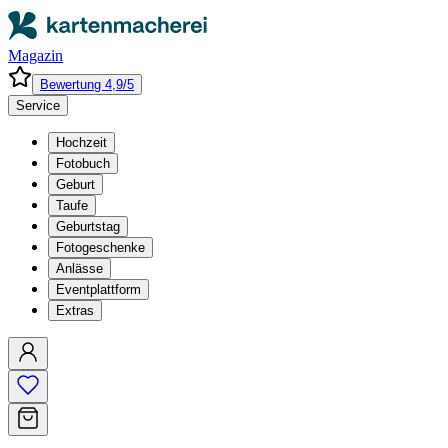
Magazin
Bewertung 4,9/5
Service
Hochzeit
Fotobuch
Geburt
Taufe
Geburtstag
Fotogeschenke
Anlässe
Eventplattform
Extras