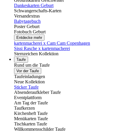
Geburtskarten Geschwister
Dankeskarten Geburt
Schwangerschafts-Karten
Versandextras
Babytagebuch
Poster Geburt
Fotobuch Geburt
Entdecke mehr
kartenmacherei x Cam Cam Copenhagen
Sissi Rasche x kartenmacherei
Sternzeichen Kollektion
Taufe
Rund um die Taufe
Vor der Taufe
Taufeinladungen
Neue Kollektion
Sticker Taufe
Absenderaufkleber Taufe
Eventplattform
Am Tag der Taufe
Taufkerzen
Kirchenheft Taufe
Menükarten Taufe
Tischkarten Taufe
Willkommensschilder Taufe