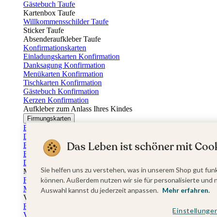
Gästebuch Taufe
Kartenbox Taufe
Willkommensschilder Taufe
Sticker Taufe
Absenderaufkleber Taufe
Konfirmationskarten
Einladungskarten Konfirmation
Danksagung Konfirmation
Menükarten Konfirmation
Tischkarten Konfirmation
Gästebuch Konfirmation
Kerzen Konfirmation
Aufkleber zum Anlass Ihres Kindes
Firmungskarten
Einladungskarten Firmung
Dankeskarten Firmung
Das Leben ist schöner mit Cook
Einschulungskarten
Einladungskarten Einschulung
Danksagung Einschulung
Sie helfen uns zu verstehen, was in unserem Shop gut funk
Muttertag
Fotogeschenke Muttertag
können. Außerdem nutzen wir sie für personalisierte und 
Muttertagskarten
Auswahl kannst du jederzeit anpassen.
Mehr erfahren.
Vatertag
Fotogeschenke Vatertag
Einstellunge
Vatertagskarten