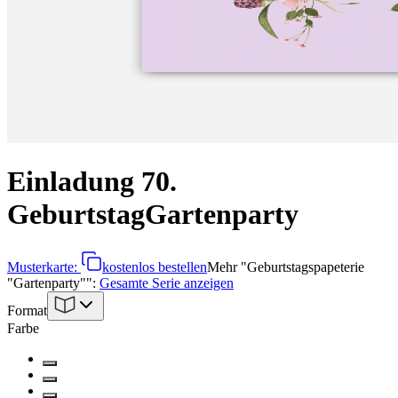
Einladung 70.
Geburtstag
Gartenparty
Musterkarte:
kostenlos bestellen
Mehr
"
Geburtstagspapeterie
"Gartenparty"
":
Gesamte Serie anzeigen
Format
Farbe