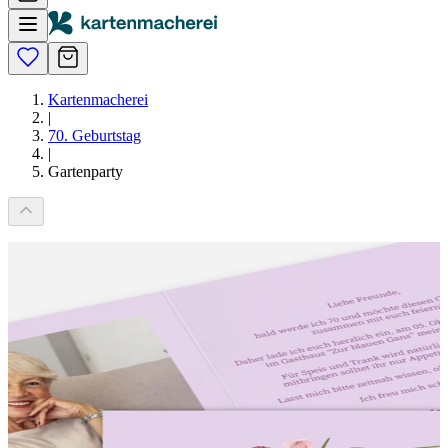
Kartenmacherei
|
70. Geburtstag
|
Gartenparty