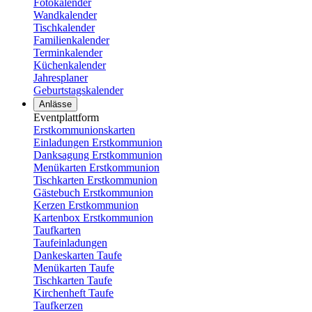
Fotokalender
Wandkalender
Tischkalender
Familienkalender
Terminkalender
Küchenkalender
Jahresplaner
Geburtstagskalender
Anlässe
Eventplattform
Erstkommunionskarten
Einladungen Erstkommunion
Danksagung Erstkommunion
Menükarten Erstkommunion
Tischkarten Erstkommunion
Gästebuch Erstkommunion
Kerzen Erstkommunion
Kartenbox Erstkommunion
Taufkarten
Taufeinladungen
Dankeskarten Taufe
Menükarten Taufe
Tischkarten Taufe
Kirchenheft Taufe
Taufkerzen