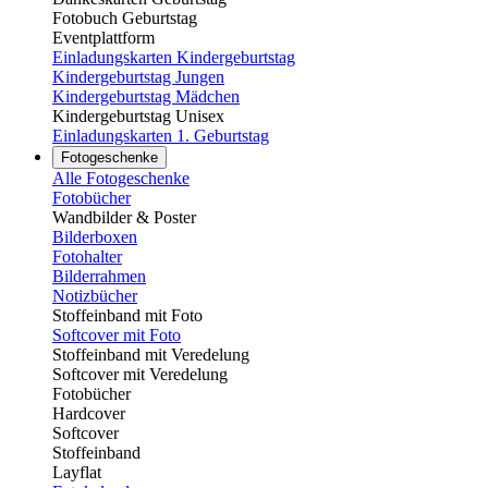
Fotobuch Geburtstag
Eventplattform
Einladungskarten Kindergeburtstag
Kindergeburtstag Jungen
Kindergeburtstag Mädchen
Kindergeburtstag Unisex
Einladungskarten 1. Geburtstag
Fotogeschenke
Alle Fotogeschenke
Fotobücher
Wandbilder & Poster
Bilderboxen
Fotohalter
Bilderrahmen
Notizbücher
Stoffeinband mit Foto
Softcover mit Foto
Stoffeinband mit Veredelung
Softcover mit Veredelung
Fotobücher
Hardcover
Softcover
Stoffeinband
Layflat