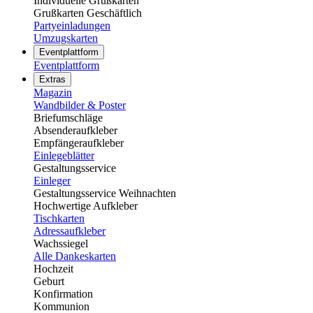
Individuelle Grußkarten
Grußkarten Geschäftlich
Partyeinladungen
Umzugskarten
Eventplattform
Eventplattform
Extras
Magazin
Wandbilder & Poster
Briefumschläge
Absenderaufkleber
Empfängeraufkleber
Einlegeblätter
Gestaltungsservice
Einleger
Gestaltungsservice Weihnachten
Hochwertige Aufkleber
Tischkarten
Adressaufkleber
Wachssiegel
Alle Dankeskarten
Hochzeit
Geburt
Konfirmation
Kommunion