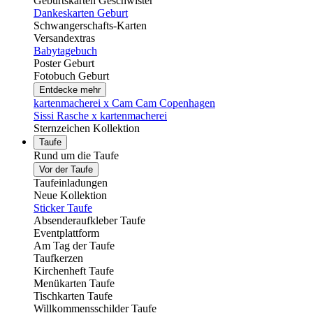
Geburtskarten Geschwister
Dankeskarten Geburt
Schwangerschafts-Karten
Versandextras
Babytagebuch
Poster Geburt
Fotobuch Geburt
Entdecke mehr
kartenmacherei x Cam Cam Copenhagen
Sissi Rasche x kartenmacherei
Sternzeichen Kollektion
Taufe
Rund um die Taufe
Vor der Taufe
Taufeinladungen
Neue Kollektion
Sticker Taufe
Absenderaufkleber Taufe
Eventplattform
Am Tag der Taufe
Taufkerzen
Kirchenheft Taufe
Menükarten Taufe
Tischkarten Taufe
Willkommensschilder Taufe