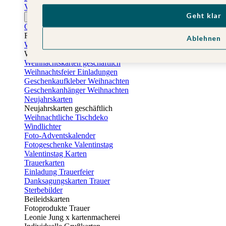
Vatertagskarten
Geht klar
Ostern
Osterkarten
Fotogeschenke zu Ostern
Ablehnen
Weihnachtskarten
Weihnachtskarten selbst gestalten
Weihnachtskarten geschäftlich
Weihnachtsfeier Einladungen
Geschenkaufkleber Weihnachten
Geschenkanhänger Weihnachten
Neujahrskarten
Neujahrskarten geschäftlich
Weihnachtliche Tischdeko
Windlichter
Foto-Adventskalender
Fotogeschenke Valentinstag
Valentinstag Karten
Trauerkarten
Einladung Trauerfeier
Danksagungskarten Trauer
Sterbebilder
Beileidskarten
Fotoprodukte Trauer
Leonie Jung x kartenmacherei