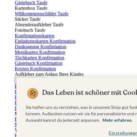
Gästebuch Taufe
Kartenbox Taufe
Willkommensschilder Taufe
Sticker Taufe
Absenderaufkleber Taufe
Fotobuch Taufe
Konfirmationskarten
Einladungskarten Konfirmation
Danksagung Konfirmation
Menükarten Konfirmation
Tischkarten Konfirmation
Gästebuch Konfirmation
Kerzen Konfirmation
Aufkleber zum Anlass Ihres Kindes
Firmungskarten
Einladungskarten Firmung
Das Leben ist schöner mit Cook
Dankeskarten Firmung
Einschulungskarten
Einladungskarten Einschulung
Sie helfen uns zu verstehen, was in unserem Shop gut funk
Danksagung Einschulung
Muttertag
können. Außerdem nutzen wir sie für personalisierte und 
Fotogeschenke Muttertag
Auswahl kannst du jederzeit anpassen.
Mehr erfahren.
Muttertagskarten
Vatertag
Einstellunge
Fotogeschenke Vatertag