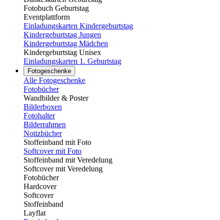
Fotobuch Geburtstag
Eventplattform
Einladungskarten Kindergeburtstag
Kindergeburtstag Jungen
Kindergeburtstag Mädchen
Kindergeburtstag Unisex
Einladungskarten 1. Geburtstag
Fotogeschenke
Alle Fotogeschenke
Fotobücher
Wandbilder & Poster
Bilderboxen
Fotohalter
Bilderrahmen
Notizbücher
Stoffeinband mit Foto
Softcover mit Foto
Stoffeinband mit Veredelung
Softcover mit Veredelung
Fotobücher
Hardcover
Softcover
Stoffeinband
Layflat