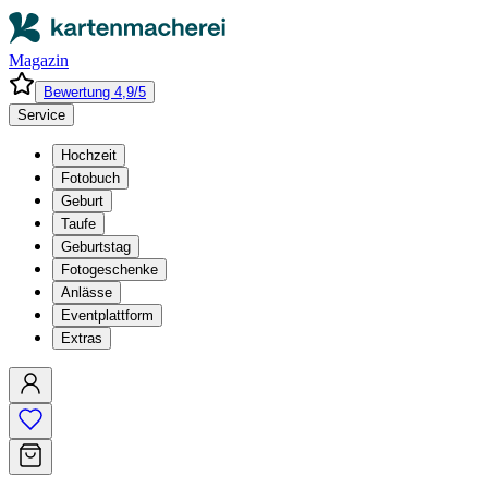
Magazin
Bewertung 4,9/5
Service
Hochzeit
Fotobuch
Geburt
Taufe
Geburtstag
Fotogeschenke
Anlässe
Eventplattform
Extras