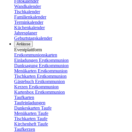
Fotokalender
Wandkalender
Tischkalender
Familienkalender
Terminkalender
Küchenkalender
Jahresplaner
Geburtstagskalender
Anlässe
Eventplattform
Erstkommunionskarten
Einladungen Erstkommunion
Danksagung Erstkommunion
Menükarten Erstkommunion
Tischkarten Erstkommunion
Gästebuch Erstkommunion
Kerzen Erstkommunion
Kartenbox Erstkommunion
Taufkarten
Taufeinladungen
Dankeskarten Taufe
Menükarten Taufe
Tischkarten Taufe
Kirchenheft Taufe
Taufkerzen