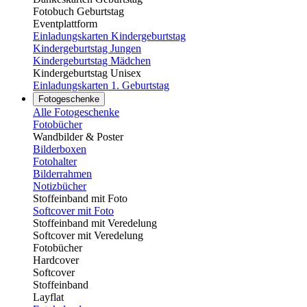
Fotobuch Geburtstag
Eventplattform
Einladungskarten Kindergeburtstag
Kindergeburtstag Jungen
Kindergeburtstag Mädchen
Kindergeburtstag Unisex
Einladungskarten 1. Geburtstag
Fotogeschenke
Alle Fotogeschenke
Fotobücher
Wandbilder & Poster
Bilderboxen
Fotohalter
Bilderrahmen
Notizbücher
Stoffeinband mit Foto
Softcover mit Foto
Stoffeinband mit Veredelung
Softcover mit Veredelung
Fotobücher
Hardcover
Softcover
Stoffeinband
Layflat