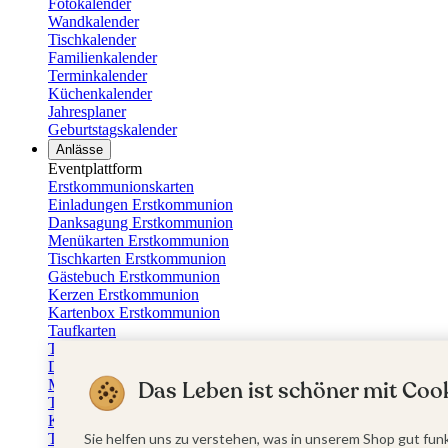
Fotokalender
Wandkalender
Tischkalender
Familienkalender
Terminkalender
Küchenkalender
Jahresplaner
Geburtstagskalender
Anlässe
Eventplattform
Erstkommunionskarten
Einladungen Erstkommunion
Danksagung Erstkommunion
Menükarten Erstkommunion
Tischkarten Erstkommunion
Gästebuch Erstkommunion
Kerzen Erstkommunion
Kartenbox Erstkommunion
Taufkarten
Taufeinladungen
Dankeskarten Taufe
Das Leben ist schöner mit Cook
Menükarten Taufe
Tischkarten Taufe
Kirchenheft Taufe
Taufkerzen
Sie helfen uns zu verstehen, was in unserem Shop gut funk