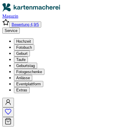
Magazin
Bewertung 4,9/5
Service
Hochzeit
Fotobuch
Geburt
Taufe
Geburtstag
Fotogeschenke
Anlässe
Eventplattform
Extras