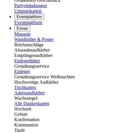
Grußkarten Geschäftlich
Partyeinladungen
Umzugskarten
Eventplattform
Eventplattform
Extras
Magazin
Wandbilder & Poster
Briefumschläge
Absenderaufkleber
Empfängeraufkleber
Einlegeblätter
Gestaltungsservice
Einleger
Gestaltungsservice Weihnachten
Hochwertige Aufkleber
Tischkarten
Adressaufkleber
Wachssiegel
Alle Dankeskarten
Hochzeit
Geburt
Konfirmation
Kommunion
Taufe