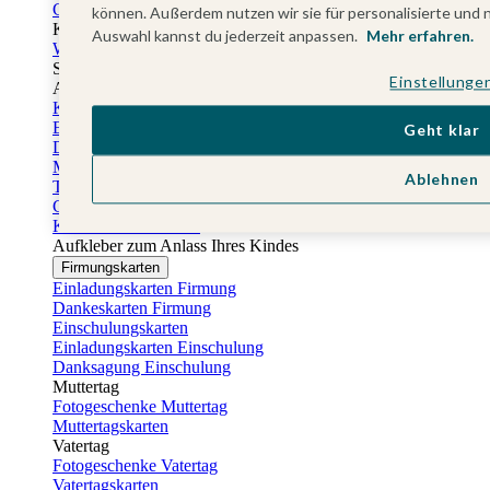
Gästebuch Taufe
können. Außerdem nutzen wir sie für personalisierte und 
Kartenbox Taufe
Auswahl kannst du jederzeit anpassen.
Mehr erfahren.
Willkommensschilder Taufe
Sticker Taufe
Einstellunge
Absenderaufkleber Taufe
Konfirmationskarten
Einladungskarten Konfirmation
Geht klar
Danksagung Konfirmation
Menükarten Konfirmation
Ablehnen
Tischkarten Konfirmation
Gästebuch Konfirmation
Kerzen Konfirmation
Aufkleber zum Anlass Ihres Kindes
Firmungskarten
Einladungskarten Firmung
Dankeskarten Firmung
Einschulungskarten
Einladungskarten Einschulung
Danksagung Einschulung
Muttertag
Fotogeschenke Muttertag
Muttertagskarten
Vatertag
Fotogeschenke Vatertag
Vatertagskarten