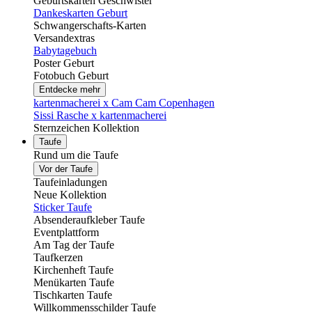
Geburtskarten Geschwister
Dankeskarten Geburt
Schwangerschafts-Karten
Versandextras
Babytagebuch
Poster Geburt
Fotobuch Geburt
Entdecke mehr
kartenmacherei x Cam Cam Copenhagen
Sissi Rasche x kartenmacherei
Sternzeichen Kollektion
Taufe
Rund um die Taufe
Vor der Taufe
Taufeinladungen
Neue Kollektion
Sticker Taufe
Absenderaufkleber Taufe
Eventplattform
Am Tag der Taufe
Taufkerzen
Kirchenheft Taufe
Menükarten Taufe
Tischkarten Taufe
Willkommensschilder Taufe