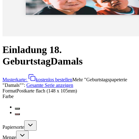
Einladung 18.
Geburtstag
Damals
Musterkarte:
kostenlos bestellen
Mehr
"
Geburtstagspapeterie
"Damals"
":
Gesamte Serie anzeigen
Format
Postkarte flach (148 x 105mm)
Farbe
Papiersorte
Menge