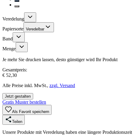
Veredelung
Papiersorte
Veredelbar
Band
Menge
Je mehr Sie drucken lassen, desto günstiger wird Ihr Produkt
Gesamtpreis:
€ 52,30
Alle Preise inkl. MwSt.,
zzgl. Versand
Jetzt gestalten
Gratis Muster bestellen
Als Favorit speichern
Teilen
Unsere Produkte mit Veredelung haben eine längere Produktionszeit