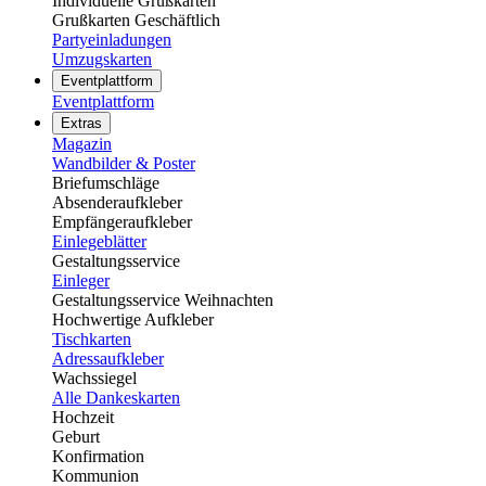
Individuelle Grußkarten
Grußkarten Geschäftlich
Partyeinladungen
Umzugskarten
Eventplattform
Eventplattform
Extras
Magazin
Wandbilder & Poster
Briefumschläge
Absenderaufkleber
Empfängeraufkleber
Einlegeblätter
Gestaltungsservice
Einleger
Gestaltungsservice Weihnachten
Hochwertige Aufkleber
Tischkarten
Adressaufkleber
Wachssiegel
Alle Dankeskarten
Hochzeit
Geburt
Konfirmation
Kommunion