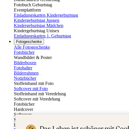
Fotobuch Geburtstag
Eventplattform
Einladungskarten Kindergeburtstag
Kindergeburtstag Jungen
Kindergeburtstag Mädchen
Kindergeburtstag Unisex
Einladungskarten 1. Geburtstag
Fotogeschenke
Alle Fotogeschenke
Fotobücher
Wandbilder & Poster
Bilderboxen
Fotohalter
Bilderrahmen
Notizbücher
Stoffeinband mit Foto
Softcover mit Foto
Stoffeinband mit Veredelung
Softcover mit Veredelung
Fotobücher
Hardcover
Softcover
Stoffeinband
Layflat
Das Leben ist schöner mit Cook