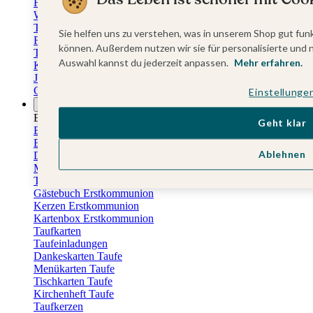
Fotokalender
Wandkalender
Tischkalender
Sie helfen uns zu verstehen, was in unserem Shop gut funk
Familienkalender
können. Außerdem nutzen wir sie für personalisierte und 
Terminkalender
Auswahl kannst du jederzeit anpassen.
Mehr erfahren.
Küchenkalender
Jahresplaner
Geburtstagskalender
Einstellunge
Anlässe
Eventplattform
Geht klar
Erstkommunionskarten
Einladungen Erstkommunion
Ablehnen
Danksagung Erstkommunion
Menükarten Erstkommunion
Tischkarten Erstkommunion
Gästebuch Erstkommunion
Kerzen Erstkommunion
Kartenbox Erstkommunion
Taufkarten
Taufeinladungen
Dankeskarten Taufe
Menükarten Taufe
Tischkarten Taufe
Kirchenheft Taufe
Taufkerzen