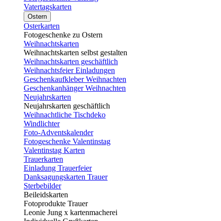
Vatertagskarten
Ostern
Osterkarten
Fotogeschenke zu Ostern
Weihnachtskarten
Weihnachtskarten selbst gestalten
Weihnachtskarten geschäftlich
Weihnachtsfeier Einladungen
Geschenkaufkleber Weihnachten
Geschenkanhänger Weihnachten
Neujahrskarten
Neujahrskarten geschäftlich
Weihnachtliche Tischdeko
Windlichter
Foto-Adventskalender
Fotogeschenke Valentinstag
Valentinstag Karten
Trauerkarten
Einladung Trauerfeier
Danksagungskarten Trauer
Sterbebilder
Beileidskarten
Fotoprodukte Trauer
Leonie Jung x kartenmacherei