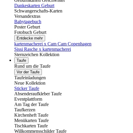
Geburtskarten Geschwister
Dankeskarten Geburt
Schwangerschafts-Karten
Versandextras
Babytagebuch
Poster Geburt
Fotobuch Geburt
Entdecke mehr
kartenmacherei x Cam Cam Copenhagen
Sissi Rasche x kartenmacherei
Sternzeichen Kollektion
Taufe
Rund um die Taufe
Vor der Taufe
Taufeinladungen
Neue Kollektion
Sticker Taufe
Absenderaufkleber Taufe
Eventplattform
Am Tag der Taufe
Taufkerzen
Kirchenheft Taufe
Menükarten Taufe
Tischkarten Taufe
Willkommensschilder Taufe