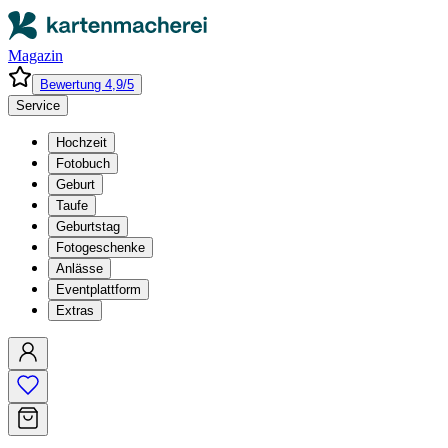
Magazin
Bewertung 4,9/5
Service
Hochzeit
Fotobuch
Geburt
Taufe
Geburtstag
Fotogeschenke
Anlässe
Eventplattform
Extras