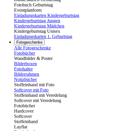
Fotobuch Geburtstag
Eventplattform
Einladungskarten Kindergeburtstag
Kindergeburtstag Jungen
Kindergeburtstag Mädchen
Kindergeburtstag Unisex
Einladungskarten 1. Geburtstag
Fotogeschenke
Alle Fotogeschenke
Fotobücher
Wandbilder & Poster
Bilderboxen
Fotohalter
Bilderrahmen
Notizbücher
Stoffeinband mit Foto
Softcover mit Foto
Stoffeinband mit Veredelung
Softcover mit Veredelung
Fotobücher
Hardcover
Softcover
Stoffeinband
Layflat