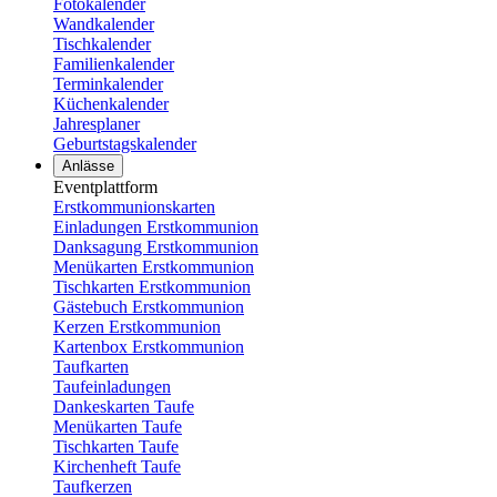
Fotokalender
Wandkalender
Tischkalender
Familienkalender
Terminkalender
Küchenkalender
Jahresplaner
Geburtstagskalender
Anlässe
Eventplattform
Erstkommunionskarten
Einladungen Erstkommunion
Danksagung Erstkommunion
Menükarten Erstkommunion
Tischkarten Erstkommunion
Gästebuch Erstkommunion
Kerzen Erstkommunion
Kartenbox Erstkommunion
Taufkarten
Taufeinladungen
Dankeskarten Taufe
Menükarten Taufe
Tischkarten Taufe
Kirchenheft Taufe
Taufkerzen