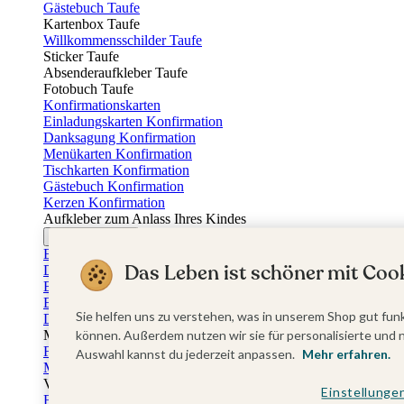
Gästebuch Taufe
Kartenbox Taufe
Willkommensschilder Taufe
Sticker Taufe
Absenderaufkleber Taufe
Fotobuch Taufe
Konfirmationskarten
Einladungskarten Konfirmation
Danksagung Konfirmation
Menükarten Konfirmation
Tischkarten Konfirmation
Gästebuch Konfirmation
Kerzen Konfirmation
Aufkleber zum Anlass Ihres Kindes
Firmungskarten
Einladungskarten Firmung
Das Leben ist schöner mit Cook
Dankeskarten Firmung
Einschulungskarten
Einladungskarten Einschulung
Sie helfen uns zu verstehen, was in unserem Shop gut funk
Danksagung Einschulung
Muttertag
können. Außerdem nutzen wir sie für personalisierte und 
Fotogeschenke Muttertag
Auswahl kannst du jederzeit anpassen.
Mehr erfahren.
Muttertagskarten
Vatertag
Einstellunge
Fotogeschenke Vatertag