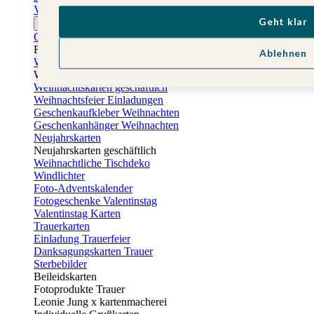
Vatertagskarten
Geht klar
Ostern
Osterkarten
Fotogeschenke zu Ostern
Ablehnen
Weihnachtskarten
Weihnachtskarten selbst gestalten
Weihnachtskarten geschäftlich
Weihnachtsfeier Einladungen
Geschenkaufkleber Weihnachten
Geschenkanhänger Weihnachten
Neujahrskarten
Neujahrskarten geschäftlich
Weihnachtliche Tischdeko
Windlichter
Foto-Adventskalender
Fotogeschenke Valentinstag
Valentinstag Karten
Trauerkarten
Einladung Trauerfeier
Danksagungskarten Trauer
Sterbebilder
Beileidskarten
Fotoprodukte Trauer
Leonie Jung x kartenmacherei