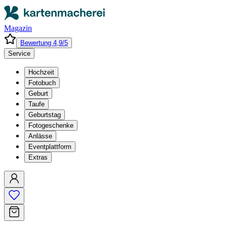
Magazin
Bewertung 4,9/5
Service
Hochzeit
Fotobuch
Geburt
Taufe
Geburtstag
Fotogeschenke
Anlässe
Eventplattform
Extras