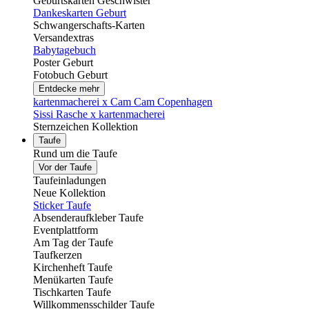
Geburtskarten Geschwister
Dankeskarten Geburt
Schwangerschafts-Karten
Versandextras
Babytagebuch
Poster Geburt
Fotobuch Geburt
Entdecke mehr
kartenmacherei x Cam Cam Copenhagen
Sissi Rasche x kartenmacherei
Sternzeichen Kollektion
Taufe
Rund um die Taufe
Vor der Taufe
Taufeinladungen
Neue Kollektion
Sticker Taufe
Absenderaufkleber Taufe
Eventplattform
Am Tag der Taufe
Taufkerzen
Kirchenheft Taufe
Menükarten Taufe
Tischkarten Taufe
Willkommensschilder Taufe