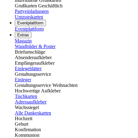
Individuelle Grußkarten
Grußkarten Geschäftlich
Partyeinladungen
Umzugskarten
Eventplattform
Eventplattform
Extras
Magazin
Wandbilder & Poster
Briefumschläge
Absenderaufkleber
Empfängeraufkleber
Einlegeblätter
Gestaltungsservice
Einleger
Gestaltungsservice Weihnachten
Hochwertige Aufkleber
Tischkarten
Adressaufkleber
Wachssiegel
Alle Dankeskarten
Hochzeit
Geburt
Konfirmation
Kommunion