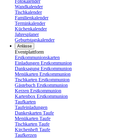
Fotokalender
Wandkalender
Tischkalender
Familienkalender
Terminkalender
Küchenkalender
Jahresplaner
Geburtstagskalender
Anlässe
Eventplattform
Erstkommunionskarten
Einladungen Erstkommunion
Danksagung Erstkommunion
Menükarten Erstkommunion
Tischkarten Erstkommunion
Gästebuch Erstkommunion
Kerzen Erstkommunion
Kartenbox Erstkommunion
Taufkarten
Taufeinladungen
Dankeskarten Taufe
Menükarten Taufe
Tischkarten Taufe
Kirchenheft Taufe
Taufkerzen