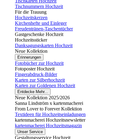
Tischkarten Hochzeit
Tischnummern Hochzeit
Für die Trauung
Hochzeitskerzen
Kirchenhefte und Einleger
Freudentränen-Taschentücher
Gastgeschenke Hochzeit
Hochzeitssticker
Danksagungskarten Hochzeit
Neue Kollektion
Erinnerungen
Fotobücher zur Hochzeit
Fotoposter Hochzeit
Fingerabdruck-Bilder
Karten zur Silberhochzeit
Karten zur Goldenen Hochzeit
Entdecke Mehr...
Neue Kollektion 2025/2026
Sanna Lindström x kartenmacherei
From Lover to Forever Kollektion
Textideen für Hochzeitseinladungen
kartenmacherei Hochzeitsnewsletter
kartenmacherei Hochzeitsmagazin
Unser Service
Gestaltungsservice Hochzeit