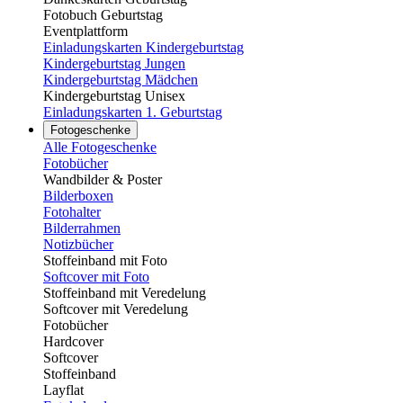
Fotobuch Geburtstag
Eventplattform
Einladungskarten Kindergeburtstag
Kindergeburtstag Jungen
Kindergeburtstag Mädchen
Kindergeburtstag Unisex
Einladungskarten 1. Geburtstag
Fotogeschenke
Alle Fotogeschenke
Fotobücher
Wandbilder & Poster
Bilderboxen
Fotohalter
Bilderrahmen
Notizbücher
Stoffeinband mit Foto
Softcover mit Foto
Stoffeinband mit Veredelung
Softcover mit Veredelung
Fotobücher
Hardcover
Softcover
Stoffeinband
Layflat