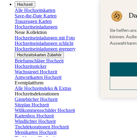
Hochzeit
Alle Hochzeitskarten
Da
Save-the-Date Karten
Trauzeugen Karten
Hochzeitseinladungen
Sie helfen uns
Neue Kollektion
können. Außer
Hochzeitseinladungen mit Foto
Auswahl kanns
Hochzeitseinladungen schlicht
Hochzeitseinladungen greenery
Hochzeitskarten Zubehör
Briefumschläge Hochzeit
Hochzeitssticker
Wachssiegel Hochzeit
Antwortkarten Hochzeit
Eventplattform
Alle Hochzeitsdeko & Extras
Hochzeitsdekorationen
Gästebücher Hochzeit
Sitzplan Hochzeit
Willkommensschilder Hochzeit
Kartenbox Hochzeit
Windlichter Hochzeit
Tischdekorationen Hochzeit
Menükarten Hochzeit