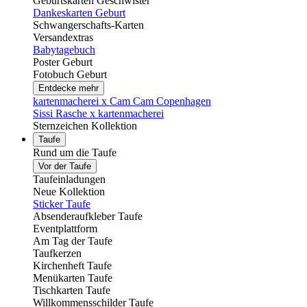
Geburtskarten Geschwister
Dankeskarten Geburt
Schwangerschafts-Karten
Versandextras
Babytagebuch
Poster Geburt
Fotobuch Geburt
Entdecke mehr
kartenmacherei x Cam Cam Copenhagen
Sissi Rasche x kartenmacherei
Sternzeichen Kollektion
Taufe
Rund um die Taufe
Vor der Taufe
Taufeinladungen
Neue Kollektion
Sticker Taufe
Absenderaufkleber Taufe
Eventplattform
Am Tag der Taufe
Taufkerzen
Kirchenheft Taufe
Menükarten Taufe
Tischkarten Taufe
Willkommensschilder Taufe