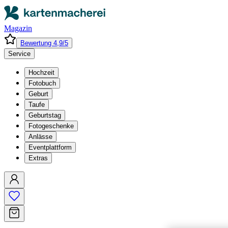
Magazin
Bewertung 4,9/5
Service
Hochzeit
Fotobuch
Geburt
Taufe
Geburtstag
Fotogeschenke
Anlässe
Eventplattform
Extras