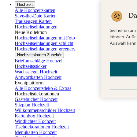
Hochzeit
Alle Hochzeitskarten
Da
Save-the-Date Karten
Trauzeugen Karten
Hochzeitseinladungen
Sie helfen uns
Neue Kollektion
können. Außer
Hochzeitseinladungen mit Foto
Auswahl kanns
Hochzeitseinladungen schlicht
Hochzeitseinladungen greenery
Hochzeitskarten Zubehör
Briefumschläge Hochzeit
Hochzeitssticker
Wachssiegel Hochzeit
Antwortkarten Hochzeit
Eventplattform
Alle Hochzeitsdeko & Extras
Hochzeitsdekorationen
Gästebücher Hochzeit
Sitzplan Hochzeit
Willkommensschilder Hochzeit
Kartenbox Hochzeit
Windlichter Hochzeit
Tischdekorationen Hochzeit
Menükarten Hochzeit