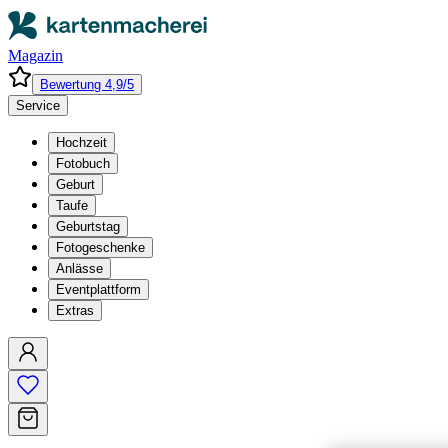
Magazin
Bewertung 4,9/5
Service
Hochzeit
Fotobuch
Geburt
Taufe
Geburtstag
Fotogeschenke
Anlässe
Eventplattform
Extras