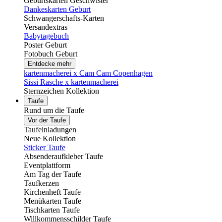
Geburtskarten Geschwister
Dankeskarten Geburt
Schwangerschafts-Karten
Versandextras
Babytagebuch
Poster Geburt
Fotobuch Geburt
Entdecke mehr
kartenmacherei x Cam Cam Copenhagen
Sissi Rasche x kartenmacherei
Sternzeichen Kollektion
Taufe
Rund um die Taufe
Vor der Taufe
Taufeinladungen
Neue Kollektion
Sticker Taufe
Absenderaufkleber Taufe
Eventplattform
Am Tag der Taufe
Taufkerzen
Kirchenheft Taufe
Menükarten Taufe
Tischkarten Taufe
Willkommensschilder Taufe