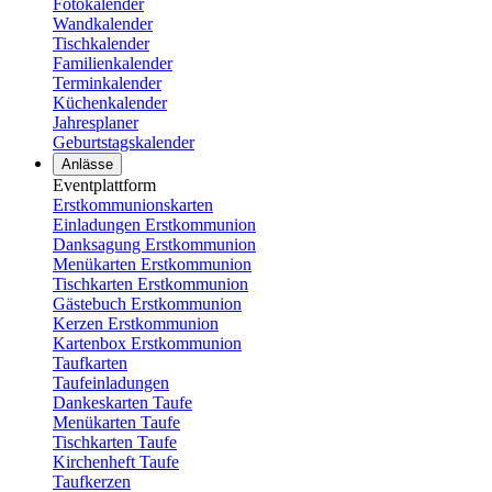
Fotokalender
Wandkalender
Tischkalender
Familienkalender
Terminkalender
Küchenkalender
Jahresplaner
Geburtstagskalender
Anlässe
Eventplattform
Erstkommunionskarten
Einladungen Erstkommunion
Danksagung Erstkommunion
Menükarten Erstkommunion
Tischkarten Erstkommunion
Gästebuch Erstkommunion
Kerzen Erstkommunion
Kartenbox Erstkommunion
Taufkarten
Taufeinladungen
Dankeskarten Taufe
Menükarten Taufe
Tischkarten Taufe
Kirchenheft Taufe
Taufkerzen