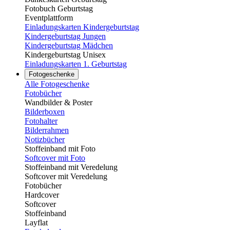
Fotobuch Geburtstag
Eventplattform
Einladungskarten Kindergeburtstag
Kindergeburtstag Jungen
Kindergeburtstag Mädchen
Kindergeburtstag Unisex
Einladungskarten 1. Geburtstag
Fotogeschenke
Alle Fotogeschenke
Fotobücher
Wandbilder & Poster
Bilderboxen
Fotohalter
Bilderrahmen
Notizbücher
Stoffeinband mit Foto
Softcover mit Foto
Stoffeinband mit Veredelung
Softcover mit Veredelung
Fotobücher
Hardcover
Softcover
Stoffeinband
Layflat