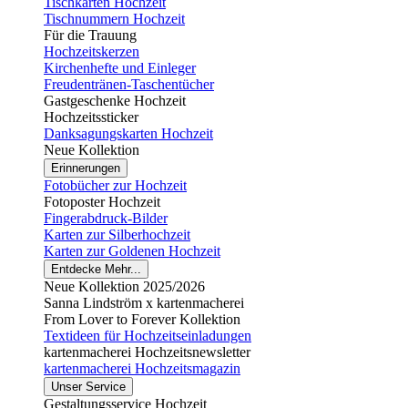
Tischkarten Hochzeit
Tischnummern Hochzeit
Für die Trauung
Hochzeitskerzen
Kirchenhefte und Einleger
Freudentränen-Taschentücher
Gastgeschenke Hochzeit
Hochzeitssticker
Danksagungskarten Hochzeit
Neue Kollektion
Erinnerungen
Fotobücher zur Hochzeit
Fotoposter Hochzeit
Fingerabdruck-Bilder
Karten zur Silberhochzeit
Karten zur Goldenen Hochzeit
Entdecke Mehr...
Neue Kollektion 2025/2026
Sanna Lindström x kartenmacherei
From Lover to Forever Kollektion
Textideen für Hochzeitseinladungen
kartenmacherei Hochzeitsnewsletter
kartenmacherei Hochzeitsmagazin
Unser Service
Gestaltungsservice Hochzeit