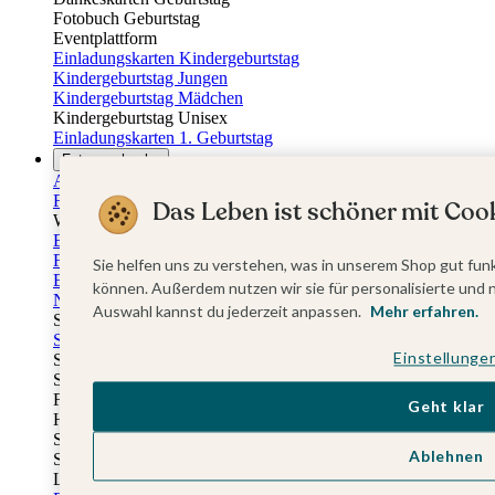
Fotobuch Geburtstag
Eventplattform
Einladungskarten Kindergeburtstag
Kindergeburtstag Jungen
Kindergeburtstag Mädchen
Kindergeburtstag Unisex
Einladungskarten 1. Geburtstag
Fotogeschenke
Alle Fotogeschenke
Fotobücher
Das Leben ist schöner mit Cook
Wandbilder & Poster
Bilderboxen
Fotohalter
Sie helfen uns zu verstehen, was in unserem Shop gut funk
Bilderrahmen
können. Außerdem nutzen wir sie für personalisierte und 
Notizbücher
Auswahl kannst du jederzeit anpassen.
Mehr erfahren.
Stoffeinband mit Foto
Softcover mit Foto
Einstellunge
Stoffeinband mit Veredelung
Softcover mit Veredelung
Fotobücher
Geht klar
Hardcover
Softcover
Ablehnen
Stoffeinband
Layflat