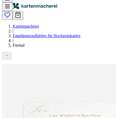
Kartenmacherei
|
Empfängeraufkleber für Hochzeitskarten
|
Eternal