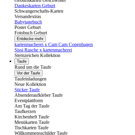
Geburtskarten Geschwister
Dankeskarten Geburt
Schwangerschafts-Karten
Versandextras
Babytagebuch
Poster Geburt
Fotobuch Geburt
Entdecke mehr
kartenmacherei x Cam Cam Copenhagen
Sissi Rasche x kartenmacherei
Sternzeichen Kollektion
Taufe
Rund um die Taufe
Vor der Taufe
Taufeinladungen
Neue Kollektion
Sticker Taufe
Absenderaufkleber Taufe
Eventplattform
Am Tag der Taufe
Taufkerzen
Kirchenheft Taufe
Menükarten Taufe
Tischkarten Taufe
Willkommensschilder Taufe