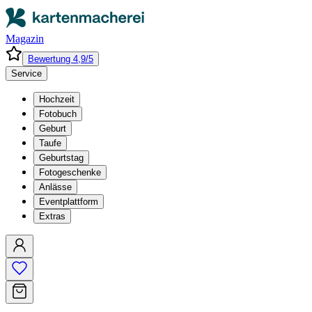
Magazin
Bewertung 4,9/5
Service
Hochzeit
Fotobuch
Geburt
Taufe
Geburtstag
Fotogeschenke
Anlässe
Eventplattform
Extras