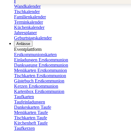
Fotokalender
Wandkalender
Tischkalender
Familienkalender
Terminkalender
Küchenkalender
Jahresplaner
Geburtstagskalender
Anlässe
Eventplattform
Erstkommunionskarten
Einladungen Erstkommunion
Danksagung Erstkommunion
Menükarten Erstkommunion
Tischkarten Erstkommunion
Gästebuch Erstkommunion
Kerzen Erstkommunion
Kartenbox Erstkommunion
Taufkarten
Taufeinladungen
Dankeskarten Taufe
Menükarten Taufe
Tischkarten Taufe
Kirchenheft Taufe
Taufkerzen