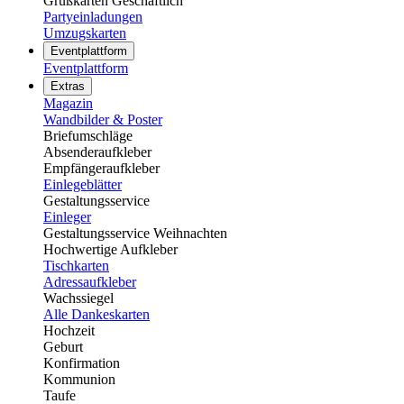
Grußkarten Geschäftlich
Partyeinladungen
Umzugskarten
Eventplattform
Eventplattform
Extras
Magazin
Wandbilder & Poster
Briefumschläge
Absenderaufkleber
Empfängeraufkleber
Einlegeblätter
Gestaltungsservice
Einleger
Gestaltungsservice Weihnachten
Hochwertige Aufkleber
Tischkarten
Adressaufkleber
Wachssiegel
Alle Dankeskarten
Hochzeit
Geburt
Konfirmation
Kommunion
Taufe