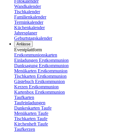
Fotokalender
Wandkalender
Tischkalender
Familienkalender
Terminkalender
Küchenkalender
Jahresplaner
Geburtstagskalender
Anlässe
Eventplattform
Erstkommunionskarten
Einladungen Erstkommunion
Danksagung Erstkommunion
Menükarten Erstkommunion
Tischkarten Erstkommunion
Gästebuch Erstkommunion
Kerzen Erstkommunion
Kartenbox Erstkommunion
Taufkarten
Taufeinladungen
Dankeskarten Taufe
Menükarten Taufe
Tischkarten Taufe
Kirchenheft Taufe
Taufkerzen