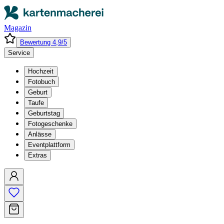
Magazin
Bewertung 4,9/5
Service
Hochzeit
Fotobuch
Geburt
Taufe
Geburtstag
Fotogeschenke
Anlässe
Eventplattform
Extras