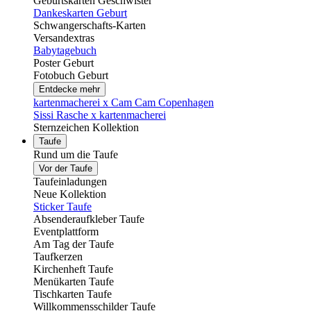
Geburtskarten Geschwister
Dankeskarten Geburt
Schwangerschafts-Karten
Versandextras
Babytagebuch
Poster Geburt
Fotobuch Geburt
Entdecke mehr
kartenmacherei x Cam Cam Copenhagen
Sissi Rasche x kartenmacherei
Sternzeichen Kollektion
Taufe
Rund um die Taufe
Vor der Taufe
Taufeinladungen
Neue Kollektion
Sticker Taufe
Absenderaufkleber Taufe
Eventplattform
Am Tag der Taufe
Taufkerzen
Kirchenheft Taufe
Menükarten Taufe
Tischkarten Taufe
Willkommensschilder Taufe