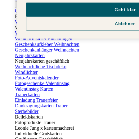
Ostern
Geht klar
Osterkarten
Fotogeschenke zu Ostern
Weihnachtskarten
Ablehnen
Weihnachtskarten selbst gestalten
Weihnachtskarten geschäftlich
Weihnachtsfeier Einladungen
Geschenkaufkleber Weihnachten
Geschenkanhänger Weihnachten
Neujahrskarten
Neujahrskarten geschäftlich
Weihnachtliche Tischdeko
Windlichter
Foto-Adventskalender
Fotogeschenke Valentinstag
Valentinstag Karten
Trauerkarten
Einladung Trauerfeier
Danksagungskarten Trauer
Sterbebilder
Beileidskarten
Fotoprodukte Trauer
Leonie Jung x kartenmacherei
Individuelle Grußkarten