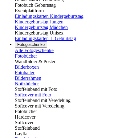
Fotobuch Geburtstag
Eventplattform
Einladungskarten Kindergeburtstag
Kindergeburtstag Jungen
Kindergeburtstag Mädchen
Kindergeburtstag Unisex
Einladungskarten 1. Geburtstag
Fotogeschenke
Alle Fotogeschenke
Fotobücher
Wandbilder & Poster
Bilderboxen
Fotohalter
Bilderrahmen
Notizbücher
Stoffeinband mit Foto
Softcover mit Foto
Stoffeinband mit Veredelung
Softcover mit Veredelung
Fotobücher
Hardcover
Softcover
Stoffeinband
Layflat