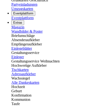
Grußkarten Geschäftlich
Partyeinladungen
Umzugskarten
Eventplattform
Eventplattform
Extras
Magazin
Wandbilder & Poster
Briefumschläge
Absenderaufkleber
Empfängeraufkleber
Einlegeblätter
Gestaltungsservice
Einleger
Gestaltungsservice Weihnachten
Hochwertige Aufkleber
Tischkarten
Adressaufkleber
Wachssiegel
Alle Dankeskarten
Hochzeit
Geburt
Konfirmation
Kommunion
Taufe