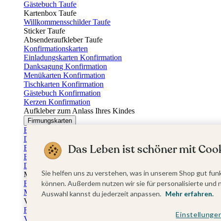
Gästebuch Taufe
Kartenbox Taufe
Willkommensschilder Taufe
Sticker Taufe
Absenderaufkleber Taufe
Konfirmationskarten
Einladungskarten Konfirmation
Danksagung Konfirmation
Menükarten Konfirmation
Tischkarten Konfirmation
Gästebuch Konfirmation
Kerzen Konfirmation
Aufkleber zum Anlass Ihres Kindes
Firmungskarten
Einladungskarten Firmung
Dankeskarten Firmung
Das Leben ist schöner mit Cook
Einschulungskarten
Einladungskarten Einschulung
Danksagung Einschulung
Sie helfen uns zu verstehen, was in unserem Shop gut funk
Muttertag
Fotogeschenke Muttertag
können. Außerdem nutzen wir sie für personalisierte und 
Muttertagskarten
Auswahl kannst du jederzeit anpassen.
Mehr erfahren.
Vatertag
Fotogeschenke Vatertag
Einstellunge
Vatertagskarten