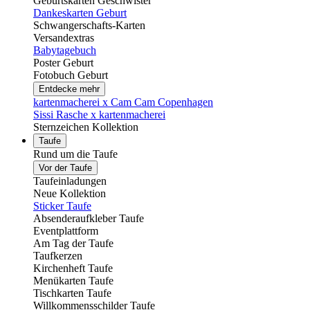
Geburtskarten Geschwister
Dankeskarten Geburt
Schwangerschafts-Karten
Versandextras
Babytagebuch
Poster Geburt
Fotobuch Geburt
Entdecke mehr
kartenmacherei x Cam Cam Copenhagen
Sissi Rasche x kartenmacherei
Sternzeichen Kollektion
Taufe
Rund um die Taufe
Vor der Taufe
Taufeinladungen
Neue Kollektion
Sticker Taufe
Absenderaufkleber Taufe
Eventplattform
Am Tag der Taufe
Taufkerzen
Kirchenheft Taufe
Menükarten Taufe
Tischkarten Taufe
Willkommensschilder Taufe