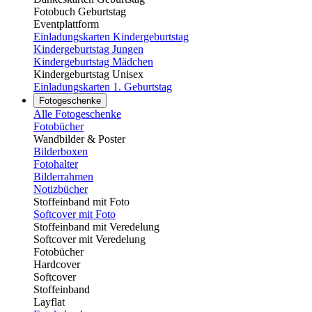
Fotobuch Geburtstag
Eventplattform
Einladungskarten Kindergeburtstag
Kindergeburtstag Jungen
Kindergeburtstag Mädchen
Kindergeburtstag Unisex
Einladungskarten 1. Geburtstag
Fotogeschenke
Alle Fotogeschenke
Fotobücher
Wandbilder & Poster
Bilderboxen
Fotohalter
Bilderrahmen
Notizbücher
Stoffeinband mit Foto
Softcover mit Foto
Stoffeinband mit Veredelung
Softcover mit Veredelung
Fotobücher
Hardcover
Softcover
Stoffeinband
Layflat