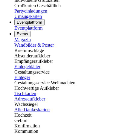
Individuelle Grußkarten
Grußkarten Geschäftlich
Partyeinladungen
Umzugskarten
Eventplattform
Eventplattform
Extras
Magazin
Wandbilder & Poster
Briefumschläge
Absenderaufkleber
Empfängeraufkleber
Einlegeblätter
Gestaltungsservice
Einleger
Gestaltungsservice Weihnachten
Hochwertige Aufkleber
Tischkarten
Adressaufkleber
Wachssiegel
Alle Dankeskarten
Hochzeit
Geburt
Konfirmation
Kommunion