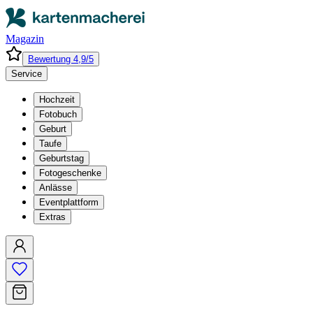
Magazin
Bewertung 4,9/5
Service
Hochzeit
Fotobuch
Geburt
Taufe
Geburtstag
Fotogeschenke
Anlässe
Eventplattform
Extras