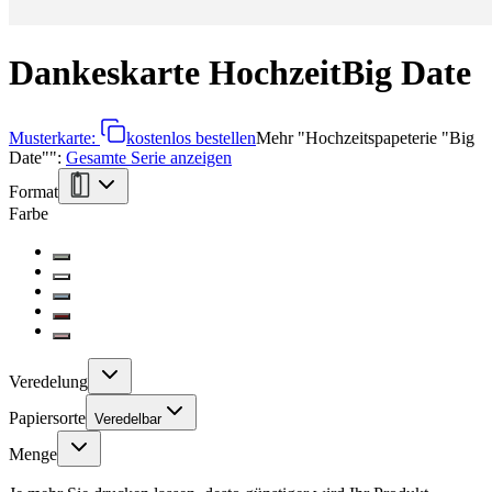
Dankeskarte Hochzeit
Big Date
Musterkarte:
kostenlos bestellen
Mehr
"
Hochzeitspapeterie "Big
Date"
":
Gesamte Serie anzeigen
Format
Farbe
Veredelung
Papiersorte
Veredelbar
Menge