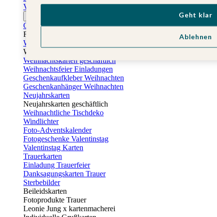
Vatertagskarten
Geht klar
Ostern
Osterkarten
Fotogeschenke zu Ostern
Ablehnen
Weihnachtskarten
Weihnachtskarten selbst gestalten
Weihnachtskarten geschäftlich
Weihnachtsfeier Einladungen
Geschenkaufkleber Weihnachten
Geschenkanhänger Weihnachten
Neujahrskarten
Neujahrskarten geschäftlich
Weihnachtliche Tischdeko
Windlichter
Foto-Adventskalender
Fotogeschenke Valentinstag
Valentinstag Karten
Trauerkarten
Einladung Trauerfeier
Danksagungskarten Trauer
Sterbebilder
Beileidskarten
Fotoprodukte Trauer
Leonie Jung x kartenmacherei