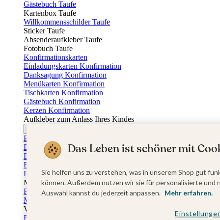
Gästebuch Taufe
Kartenbox Taufe
Willkommensschilder Taufe
Sticker Taufe
Absenderaufkleber Taufe
Fotobuch Taufe
Konfirmationskarten
Einladungskarten Konfirmation
Danksagung Konfirmation
Menükarten Konfirmation
Tischkarten Konfirmation
Gästebuch Konfirmation
Kerzen Konfirmation
Aufkleber zum Anlass Ihres Kindes
Firmungskarten
Einladungskarten Firmung
Das Leben ist schöner mit Cook
Dankeskarten Firmung
Einschulungskarten
Einladungskarten Einschulung
Sie helfen uns zu verstehen, was in unserem Shop gut funk
Danksagung Einschulung
Muttertag
können. Außerdem nutzen wir sie für personalisierte und 
Fotogeschenke Muttertag
Auswahl kannst du jederzeit anpassen.
Mehr erfahren.
Muttertagskarten
Vatertag
Einstellunge
Fotogeschenke Vatertag