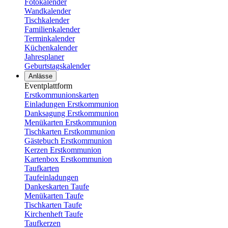
Fotokalender
Wandkalender
Tischkalender
Familienkalender
Terminkalender
Küchenkalender
Jahresplaner
Geburtstagskalender
Anlässe
Eventplattform
Erstkommunionskarten
Einladungen Erstkommunion
Danksagung Erstkommunion
Menükarten Erstkommunion
Tischkarten Erstkommunion
Gästebuch Erstkommunion
Kerzen Erstkommunion
Kartenbox Erstkommunion
Taufkarten
Taufeinladungen
Dankeskarten Taufe
Menükarten Taufe
Tischkarten Taufe
Kirchenheft Taufe
Taufkerzen