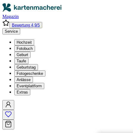
Magazin
Bewertung 4,9/5
Service
Hochzeit
Fotobuch
Geburt
Taufe
Geburtstag
Fotogeschenke
Anlässe
Eventplattform
Extras