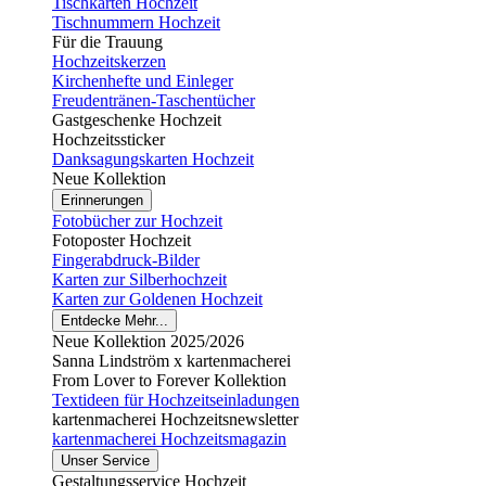
Tischkarten Hochzeit
Tischnummern Hochzeit
Für die Trauung
Hochzeitskerzen
Kirchenhefte und Einleger
Freudentränen-Taschentücher
Gastgeschenke Hochzeit
Hochzeitssticker
Danksagungskarten Hochzeit
Neue Kollektion
Erinnerungen
Fotobücher zur Hochzeit
Fotoposter Hochzeit
Fingerabdruck-Bilder
Karten zur Silberhochzeit
Karten zur Goldenen Hochzeit
Entdecke Mehr...
Neue Kollektion 2025/2026
Sanna Lindström x kartenmacherei
From Lover to Forever Kollektion
Textideen für Hochzeitseinladungen
kartenmacherei Hochzeitsnewsletter
kartenmacherei Hochzeitsmagazin
Unser Service
Gestaltungsservice Hochzeit