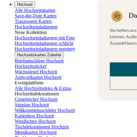
Hochzeit
Alle Hochzeitskarten
Da
Save-the-Date Karten
Trauzeugen Karten
Hochzeitseinladungen
Sie helfen uns
Neue Kollektion
können. Außer
Hochzeitseinladungen mit Foto
Auswahl kanns
Hochzeitseinladungen schlicht
Hochzeitseinladungen greenery
Hochzeitskarten Zubehör
Briefumschläge Hochzeit
Hochzeitssticker
Wachssiegel Hochzeit
Antwortkarten Hochzeit
Eventplattform
Alle Hochzeitsdeko & Extras
Hochzeitsdekorationen
Gästebücher Hochzeit
Sitzplan Hochzeit
Willkommensschilder Hochzeit
Kartenbox Hochzeit
Windlichter Hochzeit
Tischdekorationen Hochzeit
Menükarten Hochzeit