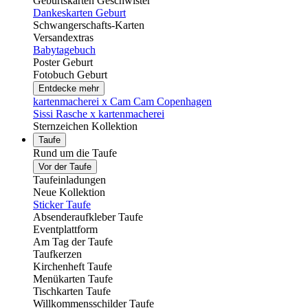
Geburtskarten Geschwister
Dankeskarten Geburt
Schwangerschafts-Karten
Versandextras
Babytagebuch
Poster Geburt
Fotobuch Geburt
Entdecke mehr
kartenmacherei x Cam Cam Copenhagen
Sissi Rasche x kartenmacherei
Sternzeichen Kollektion
Taufe
Rund um die Taufe
Vor der Taufe
Taufeinladungen
Neue Kollektion
Sticker Taufe
Absenderaufkleber Taufe
Eventplattform
Am Tag der Taufe
Taufkerzen
Kirchenheft Taufe
Menükarten Taufe
Tischkarten Taufe
Willkommensschilder Taufe