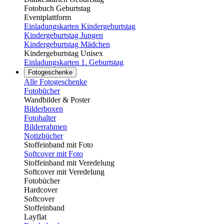
Fotobuch Geburtstag
Eventplattform
Einladungskarten Kindergeburtstag
Kindergeburtstag Jungen
Kindergeburtstag Mädchen
Kindergeburtstag Unisex
Einladungskarten 1. Geburtstag
Fotogeschenke
Alle Fotogeschenke
Fotobücher
Wandbilder & Poster
Bilderboxen
Fotohalter
Bilderrahmen
Notizbücher
Stoffeinband mit Foto
Softcover mit Foto
Stoffeinband mit Veredelung
Softcover mit Veredelung
Fotobücher
Hardcover
Softcover
Stoffeinband
Layflat