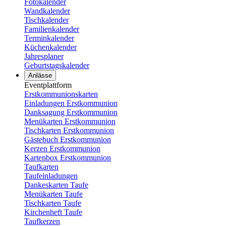
Fotokalender
Wandkalender
Tischkalender
Familienkalender
Terminkalender
Küchenkalender
Jahresplaner
Geburtstagskalender
Anlässe
Eventplattform
Erstkommunionskarten
Einladungen Erstkommunion
Danksagung Erstkommunion
Menükarten Erstkommunion
Tischkarten Erstkommunion
Gästebuch Erstkommunion
Kerzen Erstkommunion
Kartenbox Erstkommunion
Taufkarten
Taufeinladungen
Dankeskarten Taufe
Menükarten Taufe
Tischkarten Taufe
Kirchenheft Taufe
Taufkerzen