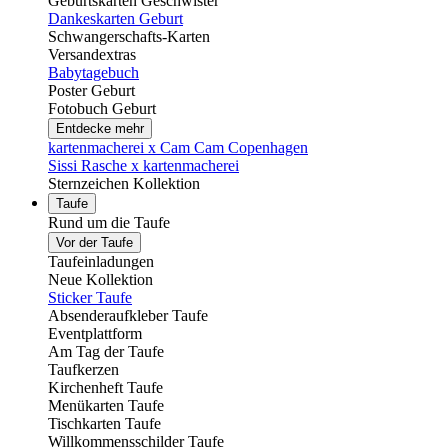
Geburtskarten Geschwister
Dankeskarten Geburt
Schwangerschafts-Karten
Versandextras
Babytagebuch
Poster Geburt
Fotobuch Geburt
Entdecke mehr
kartenmacherei x Cam Cam Copenhagen
Sissi Rasche x kartenmacherei
Sternzeichen Kollektion
Taufe
Rund um die Taufe
Vor der Taufe
Taufeinladungen
Neue Kollektion
Sticker Taufe
Absenderaufkleber Taufe
Eventplattform
Am Tag der Taufe
Taufkerzen
Kirchenheft Taufe
Menükarten Taufe
Tischkarten Taufe
Willkommensschilder Taufe