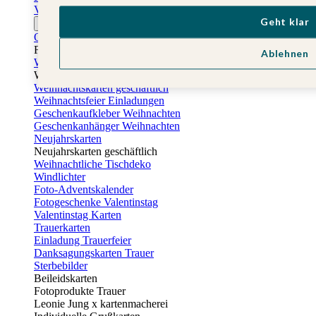
Vatertagskarten
Geht klar
Ostern
Osterkarten
Fotogeschenke zu Ostern
Ablehnen
Weihnachtskarten
Weihnachtskarten selbst gestalten
Weihnachtskarten geschäftlich
Weihnachtsfeier Einladungen
Geschenkaufkleber Weihnachten
Geschenkanhänger Weihnachten
Neujahrskarten
Neujahrskarten geschäftlich
Weihnachtliche Tischdeko
Windlichter
Foto-Adventskalender
Fotogeschenke Valentinstag
Valentinstag Karten
Trauerkarten
Einladung Trauerfeier
Danksagungskarten Trauer
Sterbebilder
Beileidskarten
Fotoprodukte Trauer
Leonie Jung x kartenmacherei