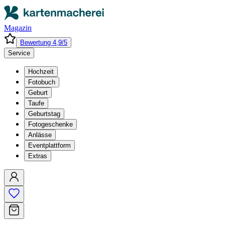
Magazin
Bewertung 4,9/5
Service
Hochzeit
Fotobuch
Geburt
Taufe
Geburtstag
Fotogeschenke
Anlässe
Eventplattform
Extras