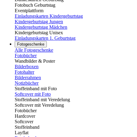
Fotobuch Geburtstag
Eventplattform
Einladungskarten Kindergeburtstag
Kindergeburtstag Jungen
Kindergeburtstag Mädchen
Kindergeburtstag Unisex
Einladungskarten 1. Geburtstag
Fotogeschenke
Alle Fotogeschenke
Fotobücher
Wandbilder & Poster
Bilderboxen
Fotohalter
Bilderrahmen
Notizbücher
Stoffeinband mit Foto
Softcover mit Foto
Stoffeinband mit Veredelung
Softcover mit Veredelung
Fotobücher
Hardcover
Softcover
Stoffeinband
Layflat