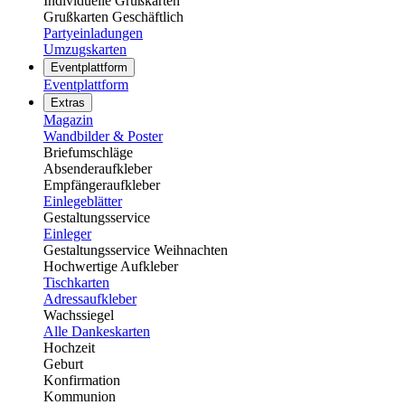
Individuelle Grußkarten
Grußkarten Geschäftlich
Partyeinladungen
Umzugskarten
Eventplattform
Eventplattform
Extras
Magazin
Wandbilder & Poster
Briefumschläge
Absenderaufkleber
Empfängeraufkleber
Einlegeblätter
Gestaltungsservice
Einleger
Gestaltungsservice Weihnachten
Hochwertige Aufkleber
Tischkarten
Adressaufkleber
Wachssiegel
Alle Dankeskarten
Hochzeit
Geburt
Konfirmation
Kommunion