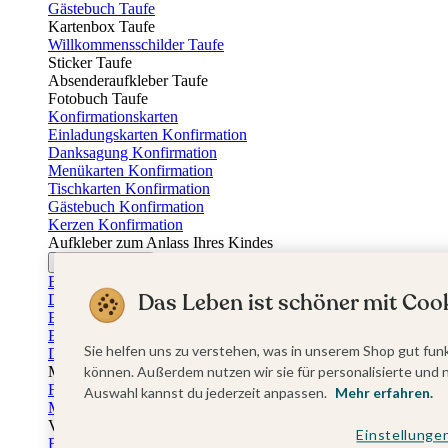
Gästebuch Taufe
Kartenbox Taufe
Willkommensschilder Taufe
Sticker Taufe
Absenderaufkleber Taufe
Fotobuch Taufe
Konfirmationskarten
Einladungskarten Konfirmation
Danksagung Konfirmation
Menükarten Konfirmation
Tischkarten Konfirmation
Gästebuch Konfirmation
Kerzen Konfirmation
Aufkleber zum Anlass Ihres Kindes
Firmungskarten
Einladungskarten Firmung
Das Leben ist schöner mit Cook
Dankeskarten Firmung
Einschulungskarten
Einladungskarten Einschulung
Sie helfen uns zu verstehen, was in unserem Shop gut funk
Danksagung Einschulung
Muttertag
können. Außerdem nutzen wir sie für personalisierte und 
Fotogeschenke Muttertag
Auswahl kannst du jederzeit anpassen.
Mehr erfahren.
Muttertagskarten
Vatertag
Einstellunge
Fotogeschenke Vatertag