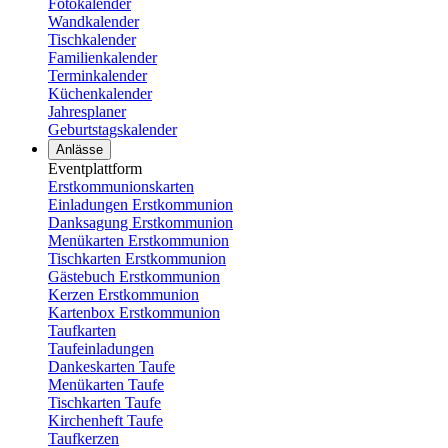
Fotokalender
Wandkalender
Tischkalender
Familienkalender
Terminkalender
Küchenkalender
Jahresplaner
Geburtstagskalender
Anlässe
Eventplattform
Erstkommunionskarten
Einladungen Erstkommunion
Danksagung Erstkommunion
Menükarten Erstkommunion
Tischkarten Erstkommunion
Gästebuch Erstkommunion
Kerzen Erstkommunion
Kartenbox Erstkommunion
Taufkarten
Taufeinladungen
Dankeskarten Taufe
Menükarten Taufe
Tischkarten Taufe
Kirchenheft Taufe
Taufkerzen