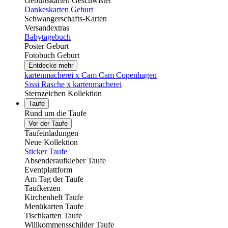
Geburtskarten Geschwister
Dankeskarten Geburt
Schwangerschafts-Karten
Versandextras
Babytagebuch
Poster Geburt
Fotobuch Geburt
Entdecke mehr
kartenmacherei x Cam Cam Copenhagen
Sissi Rasche x kartenmacherei
Sternzeichen Kollektion
Taufe
Rund um die Taufe
Vor der Taufe
Taufeinladungen
Neue Kollektion
Sticker Taufe
Absenderaufkleber Taufe
Eventplattform
Am Tag der Taufe
Taufkerzen
Kirchenheft Taufe
Menükarten Taufe
Tischkarten Taufe
Willkommensschilder Taufe