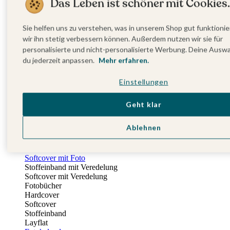
Das Leben ist schöner mit Cookies.
Fotobuch Geburtstag
Eventplattform
Einladungskarten Kindergeburtstag
Sie helfen uns zu verstehen, was in unserem Shop gut funktionie
Kindergeburtstag Jungen
wir ihn stetig verbessern können. Außerdem nutzen wir sie für
Kindergeburtstag Mädchen
personalisierte und nicht-personalisierte Werbung. Deine Ausw
Kindergeburtstag Unisex
du jederzeit anpassen.
Mehr erfahren.
Einladungskarten 1. Geburtstag
Fotogeschenke
Einstellungen
Alle Fotogeschenke
Fotobücher
Wandbilder & Poster
Geht klar
Bilderboxen
Fotohalter
Ablehnen
Bilderrahmen
Notizbücher
Stoffeinband mit Foto
Softcover mit Foto
Stoffeinband mit Veredelung
Softcover mit Veredelung
Fotobücher
Hardcover
Softcover
Stoffeinband
Layflat