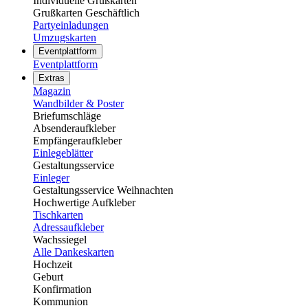
Individuelle Grußkarten
Grußkarten Geschäftlich
Partyeinladungen
Umzugskarten
Eventplattform
Eventplattform
Extras
Magazin
Wandbilder & Poster
Briefumschläge
Absenderaufkleber
Empfängeraufkleber
Einlegeblätter
Gestaltungsservice
Einleger
Gestaltungsservice Weihnachten
Hochwertige Aufkleber
Tischkarten
Adressaufkleber
Wachssiegel
Alle Dankeskarten
Hochzeit
Geburt
Konfirmation
Kommunion