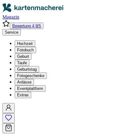
Magazin
Bewertung 4,9/5
Service
Hochzeit
Fotobuch
Geburt
Taufe
Geburtstag
Fotogeschenke
Anlässe
Eventplattform
Extras