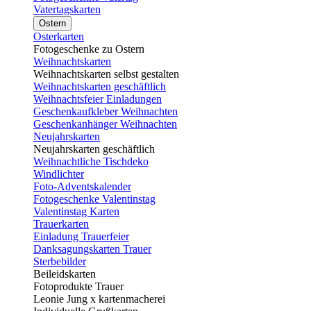
Vatertagskarten
Ostern
Osterkarten
Fotogeschenke zu Ostern
Weihnachtskarten
Weihnachtskarten selbst gestalten
Weihnachtskarten geschäftlich
Weihnachtsfeier Einladungen
Geschenkaufkleber Weihnachten
Geschenkanhänger Weihnachten
Neujahrskarten
Neujahrskarten geschäftlich
Weihnachtliche Tischdeko
Windlichter
Foto-Adventskalender
Fotogeschenke Valentinstag
Valentinstag Karten
Trauerkarten
Einladung Trauerfeier
Danksagungskarten Trauer
Sterbebilder
Beileidskarten
Fotoprodukte Trauer
Leonie Jung x kartenmacherei