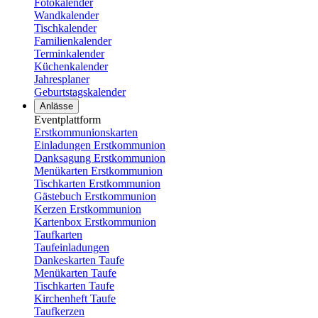
Fotokalender
Wandkalender
Tischkalender
Familienkalender
Terminkalender
Küchenkalender
Jahresplaner
Geburtstagskalender
Anlässe
Eventplattform
Erstkommunionskarten
Einladungen Erstkommunion
Danksagung Erstkommunion
Menükarten Erstkommunion
Tischkarten Erstkommunion
Gästebuch Erstkommunion
Kerzen Erstkommunion
Kartenbox Erstkommunion
Taufkarten
Taufeinladungen
Dankeskarten Taufe
Menükarten Taufe
Tischkarten Taufe
Kirchenheft Taufe
Taufkerzen