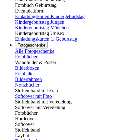
Fotobuch Geburtstag
Eventplattform
Einladungskarten Kindergeburtstag
Kindergeburtstag Jungen
Kindergeburtstag Mädchen
Kindergeburtstag Unisex
Einladungskarten 1. Geburtstag
Fotogeschenke
Alle Fotogeschenke
Fotobücher
Wandbilder & Poster
Bilderboxen
Fotohalter
Bilderrahmen
Notizbücher
Stoffeinband mit Foto
Softcover mit Foto
Stoffeinband mit Veredelung
Softcover mit Veredelung
Fotobücher
Hardcover
Softcover
Stoffeinband
Layflat