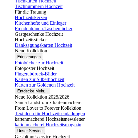
Tischkarten Hochzeit
Tischnummern Hochzeit
Für die Trauung
Hochzeitskerzen
Kirchenhefte und Einleger
Freudentränen-Taschentücher
Gastgeschenke Hochzeit
Hochzeitssticker
Danksagungskarten Hochzeit
Neue Kollektion
Erinnerungen
Fotobücher zur Hochzeit
Fotoposter Hochzeit
Fingerabdruck-Bilder
Karten zur Silberhochzeit
Karten zur Goldenen Hochzeit
Entdecke Mehr...
Neue Kollektion 2025/2026
Sanna Lindström x kartenmacherei
From Lover to Forever Kollektion
Textideen für Hochzeitseinladungen
kartenmacherei Hochzeitsnewsletter
kartenmacherei Hochzeitsmagazin
Unser Service
Gestaltungsservice Hochzeit