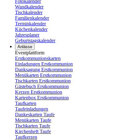
Fotokalender
Wandkalender
Tischkalender
Familienkalender
Terminkalender
Küchenkalender
Jahresplaner
Geburtstagskalender
Anlässe
Eventplattform
Erstkommunionskarten
Einladungen Erstkommunion
Danksagung Erstkommunion
Menükarten Erstkommunion
Tischkarten Erstkommunion
Gästebuch Erstkommunion
Kerzen Erstkommunion
Kartenbox Erstkommunion
Taufkarten
Taufeinladungen
Dankeskarten Taufe
Menükarten Taufe
Tischkarten Taufe
Kirchenheft Taufe
Taufkerzen