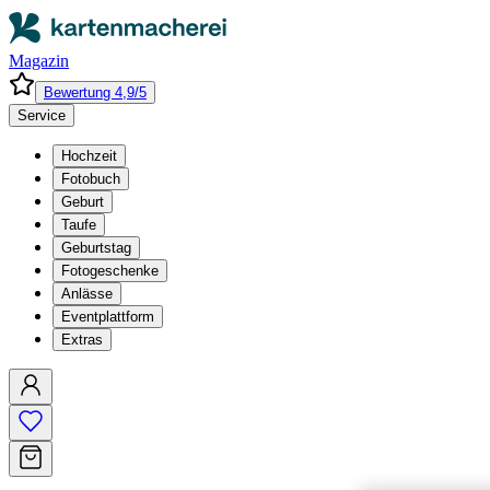
Magazin
Bewertung 4,9/5
Service
Hochzeit
Fotobuch
Geburt
Taufe
Geburtstag
Fotogeschenke
Anlässe
Eventplattform
Extras