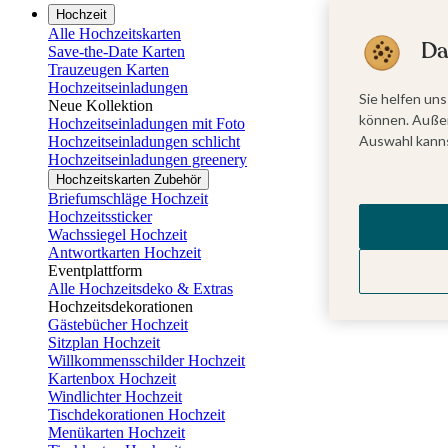
Hochzeit
Alle Hochzeitskarten
Da
Save-the-Date Karten
Trauzeugen Karten
Hochzeitseinladungen
Sie helfen uns
Neue Kollektion
können. Außer
Hochzeitseinladungen mit Foto
Auswahl kanns
Hochzeitseinladungen schlicht
Hochzeitseinladungen greenery
Hochzeitskarten Zubehör
Briefumschläge Hochzeit
Hochzeitssticker
Wachssiegel Hochzeit
Antwortkarten Hochzeit
Eventplattform
Alle Hochzeitsdeko & Extras
Hochzeitsdekorationen
Gästebücher Hochzeit
Sitzplan Hochzeit
Willkommensschilder Hochzeit
Kartenbox Hochzeit
Windlichter Hochzeit
Tischdekorationen Hochzeit
Menükarten Hochzeit