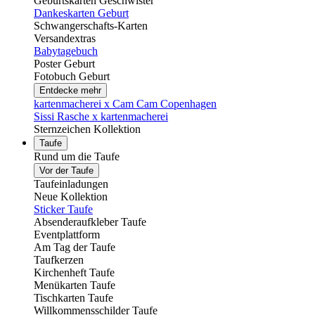
Geburtskarten Geschwister
Dankeskarten Geburt
Schwangerschafts-Karten
Versandextras
Babytagebuch
Poster Geburt
Fotobuch Geburt
Entdecke mehr
kartenmacherei x Cam Cam Copenhagen
Sissi Rasche x kartenmacherei
Sternzeichen Kollektion
Taufe
Rund um die Taufe
Vor der Taufe
Taufeinladungen
Neue Kollektion
Sticker Taufe
Absenderaufkleber Taufe
Eventplattform
Am Tag der Taufe
Taufkerzen
Kirchenheft Taufe
Menükarten Taufe
Tischkarten Taufe
Willkommensschilder Taufe