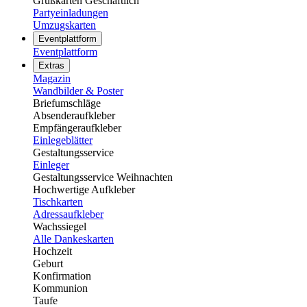
Grußkarten Geschäftlich
Partyeinladungen
Umzugskarten
Eventplattform
Eventplattform
Extras
Magazin
Wandbilder & Poster
Briefumschläge
Absenderaufkleber
Empfängeraufkleber
Einlegeblätter
Gestaltungsservice
Einleger
Gestaltungsservice Weihnachten
Hochwertige Aufkleber
Tischkarten
Adressaufkleber
Wachssiegel
Alle Dankeskarten
Hochzeit
Geburt
Konfirmation
Kommunion
Taufe