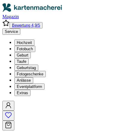
Magazin
Bewertung 4,9/5
Service
Hochzeit
Fotobuch
Geburt
Taufe
Geburtstag
Fotogeschenke
Anlässe
Eventplattform
Extras