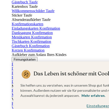
Gästebuch Taufe
Kartenbox Taufe
Willkommensschilder Taufe
Sticker Taufe
Absenderaufkleber Taufe
Konfirmationskarten
Einladungskarten Konfirmation
Danksagung Konfirmation
Menükarten Konfirmation
Tischkarten Konfirmation
Gästebuch Konfirmation
Kerzen Konfirmation
Aufkleber zum Anlass Ihres Kindes
Firmungskarten
Einladungskarten Firmung
Dankeskarten Firmung
Das Leben ist schöner mit Cook
Einschulungskarten
Einladungskarten Einschulung
Danksagung Einschulung
Sie helfen uns zu verstehen, was in unserem Shop gut funk
Muttertag
Fotogeschenke Muttertag
können. Außerdem nutzen wir sie für personalisierte und 
Muttertagskarten
Auswahl kannst du jederzeit anpassen.
Mehr erfahren.
Vatertag
Fotogeschenke Vatertag
Einstellunge
Vatertagskarten