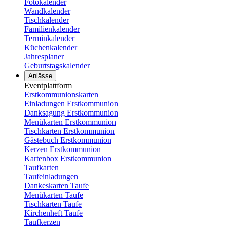
Fotokalender
Wandkalender
Tischkalender
Familienkalender
Terminkalender
Küchenkalender
Jahresplaner
Geburtstagskalender
Anlässe
Eventplattform
Erstkommunionskarten
Einladungen Erstkommunion
Danksagung Erstkommunion
Menükarten Erstkommunion
Tischkarten Erstkommunion
Gästebuch Erstkommunion
Kerzen Erstkommunion
Kartenbox Erstkommunion
Taufkarten
Taufeinladungen
Dankeskarten Taufe
Menükarten Taufe
Tischkarten Taufe
Kirchenheft Taufe
Taufkerzen