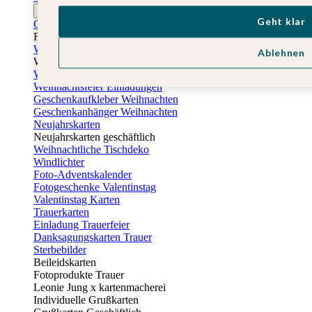
Ostern
Geht klar
Osterkarten
Fotogeschenke zu Ostern
Weihnachtskarten
Ablehnen
Weihnachtskarten selbst gestalten
Weihnachtskarten geschäftlich
Weihnachtsfeier Einladungen
Geschenkaufkleber Weihnachten
Geschenkanhänger Weihnachten
Neujahrskarten
Neujahrskarten geschäftlich
Weihnachtliche Tischdeko
Windlichter
Foto-Adventskalender
Fotogeschenke Valentinstag
Valentinstag Karten
Trauerkarten
Einladung Trauerfeier
Danksagungskarten Trauer
Sterbebilder
Beileidskarten
Fotoprodukte Trauer
Leonie Jung x kartenmacherei
Individuelle Grußkarten