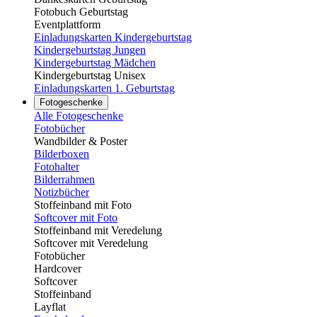
Fotobuch Geburtstag
Eventplattform
Einladungskarten Kindergeburtstag
Kindergeburtstag Jungen
Kindergeburtstag Mädchen
Kindergeburtstag Unisex
Einladungskarten 1. Geburtstag
Fotogeschenke
Alle Fotogeschenke
Fotobücher
Wandbilder & Poster
Bilderboxen
Fotohalter
Bilderrahmen
Notizbücher
Stoffeinband mit Foto
Softcover mit Foto
Stoffeinband mit Veredelung
Softcover mit Veredelung
Fotobücher
Hardcover
Softcover
Stoffeinband
Layflat