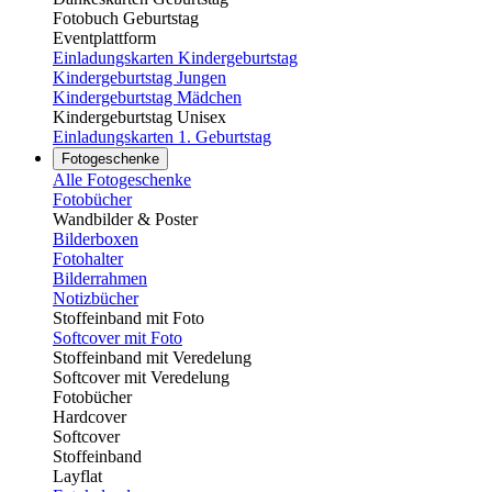
Fotobuch Geburtstag
Eventplattform
Einladungskarten Kindergeburtstag
Kindergeburtstag Jungen
Kindergeburtstag Mädchen
Kindergeburtstag Unisex
Einladungskarten 1. Geburtstag
Fotogeschenke
Alle Fotogeschenke
Fotobücher
Wandbilder & Poster
Bilderboxen
Fotohalter
Bilderrahmen
Notizbücher
Stoffeinband mit Foto
Softcover mit Foto
Stoffeinband mit Veredelung
Softcover mit Veredelung
Fotobücher
Hardcover
Softcover
Stoffeinband
Layflat