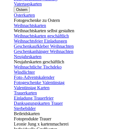
Vatertagskarten
Ostern
Osterkarten
Fotogeschenke zu Ostern
Weihnachtskarten
Weihnachtskarten selbst gestalten
Weihnachtskarten geschäftlich
Weihnachtsfeier Einladungen
Geschenkaufkleber Weihnachten
Geschenkanhänger Weihnachten
Neujahrskarten
Neujahrskarten geschäftlich
Weihnachtliche Tischdeko
Windlichter
Foto-Adventskalender
Fotogeschenke Valentinstag
Valentinstag Karten
Trauerkarten
Einladung Trauerfeier
Danksagungskarten Trauer
Sterbebilder
Beileidskarten
Fotoprodukte Trauer
Leonie Jung x kartenmacherei