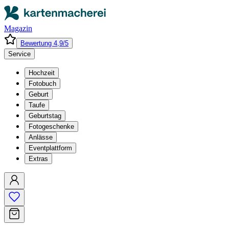
Magazin
Bewertung 4,9/5
Service
Hochzeit
Fotobuch
Geburt
Taufe
Geburtstag
Fotogeschenke
Anlässe
Eventplattform
Extras