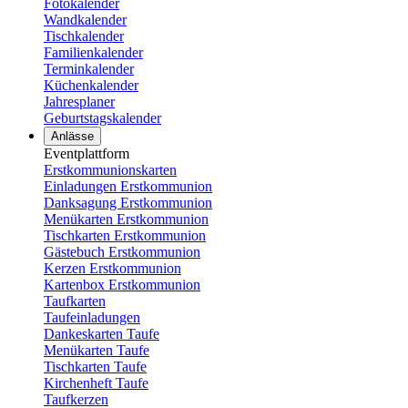
Fotokalender
Wandkalender
Tischkalender
Familienkalender
Terminkalender
Küchenkalender
Jahresplaner
Geburtstagskalender
Anlässe
Eventplattform
Erstkommunionskarten
Einladungen Erstkommunion
Danksagung Erstkommunion
Menükarten Erstkommunion
Tischkarten Erstkommunion
Gästebuch Erstkommunion
Kerzen Erstkommunion
Kartenbox Erstkommunion
Taufkarten
Taufeinladungen
Dankeskarten Taufe
Menükarten Taufe
Tischkarten Taufe
Kirchenheft Taufe
Taufkerzen