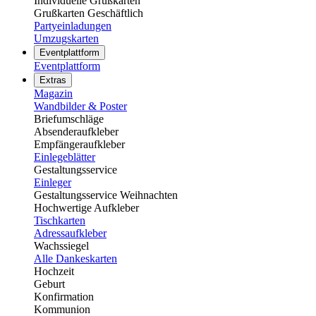
Individuelle Grußkarten
Grußkarten Geschäftlich
Partyeinladungen
Umzugskarten
Eventplattform
Eventplattform
Extras
Magazin
Wandbilder & Poster
Briefumschläge
Absenderaufkleber
Empfängeraufkleber
Einlegeblätter
Gestaltungsservice
Einleger
Gestaltungsservice Weihnachten
Hochwertige Aufkleber
Tischkarten
Adressaufkleber
Wachssiegel
Alle Dankeskarten
Hochzeit
Geburt
Konfirmation
Kommunion