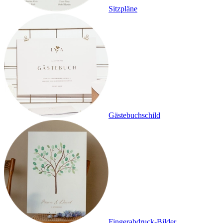
Sitzpläne
Gästebuchschild
Fingerabdruck-Bilder