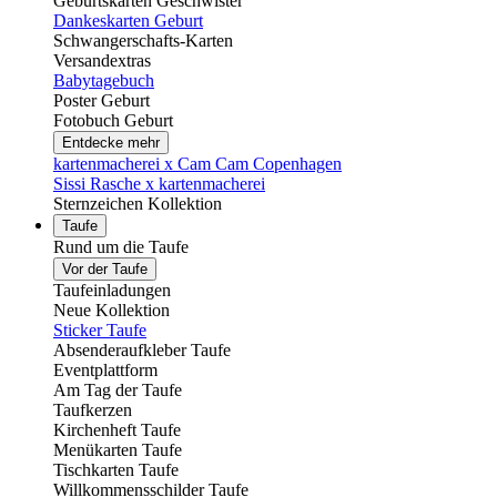
Geburtskarten Geschwister
Dankeskarten Geburt
Schwangerschafts-Karten
Versandextras
Babytagebuch
Poster Geburt
Fotobuch Geburt
Entdecke mehr
kartenmacherei x Cam Cam Copenhagen
Sissi Rasche x kartenmacherei
Sternzeichen Kollektion
Taufe
Rund um die Taufe
Vor der Taufe
Taufeinladungen
Neue Kollektion
Sticker Taufe
Absenderaufkleber Taufe
Eventplattform
Am Tag der Taufe
Taufkerzen
Kirchenheft Taufe
Menükarten Taufe
Tischkarten Taufe
Willkommensschilder Taufe