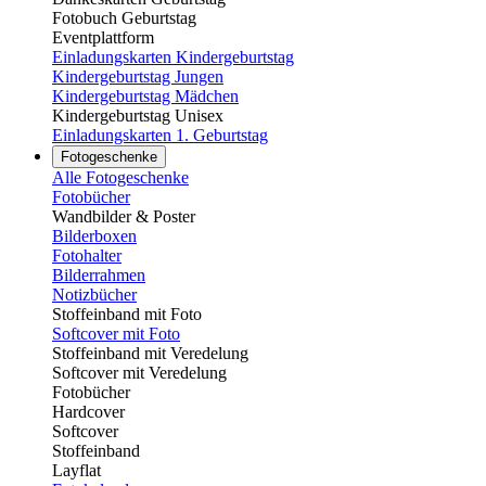
Fotobuch Geburtstag
Eventplattform
Einladungskarten Kindergeburtstag
Kindergeburtstag Jungen
Kindergeburtstag Mädchen
Kindergeburtstag Unisex
Einladungskarten 1. Geburtstag
Fotogeschenke
Alle Fotogeschenke
Fotobücher
Wandbilder & Poster
Bilderboxen
Fotohalter
Bilderrahmen
Notizbücher
Stoffeinband mit Foto
Softcover mit Foto
Stoffeinband mit Veredelung
Softcover mit Veredelung
Fotobücher
Hardcover
Softcover
Stoffeinband
Layflat