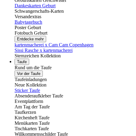
Geburtskarten Geschwister
Dankeskarten Geburt
Schwangerschafts-Karten
Versandextras
Babytagebuch
Poster Geburt
Fotobuch Geburt
Entdecke mehr
kartenmacherei x Cam Cam Copenhagen
Sissi Rasche x kartenmacherei
Sternzeichen Kollektion
Taufe
Rund um die Taufe
Vor der Taufe
Taufeinladungen
Neue Kollektion
Sticker Taufe
Absenderaufkleber Taufe
Eventplattform
Am Tag der Taufe
Taufkerzen
Kirchenheft Taufe
Menükarten Taufe
Tischkarten Taufe
Willkommensschilder Taufe