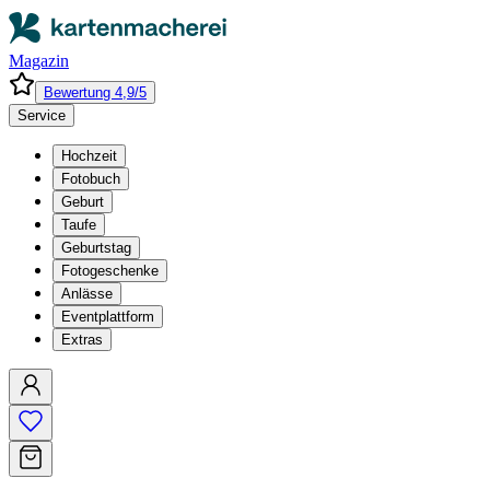
Magazin
Bewertung 4,9/5
Service
Hochzeit
Fotobuch
Geburt
Taufe
Geburtstag
Fotogeschenke
Anlässe
Eventplattform
Extras