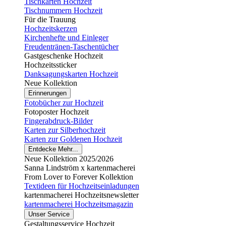
Tischkarten Hochzeit
Tischnummern Hochzeit
Für die Trauung
Hochzeitskerzen
Kirchenhefte und Einleger
Freudentränen-Taschentücher
Gastgeschenke Hochzeit
Hochzeitssticker
Danksagungskarten Hochzeit
Neue Kollektion
Erinnerungen
Fotobücher zur Hochzeit
Fotoposter Hochzeit
Fingerabdruck-Bilder
Karten zur Silberhochzeit
Karten zur Goldenen Hochzeit
Entdecke Mehr...
Neue Kollektion 2025/2026
Sanna Lindström x kartenmacherei
From Lover to Forever Kollektion
Textideen für Hochzeitseinladungen
kartenmacherei Hochzeitsnewsletter
kartenmacherei Hochzeitsmagazin
Unser Service
Gestaltungsservice Hochzeit