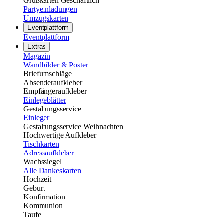
Grußkarten Geschäftlich
Partyeinladungen
Umzugskarten
Eventplattform
Eventplattform
Extras
Magazin
Wandbilder & Poster
Briefumschläge
Absenderaufkleber
Empfängeraufkleber
Einlegeblätter
Gestaltungsservice
Einleger
Gestaltungsservice Weihnachten
Hochwertige Aufkleber
Tischkarten
Adressaufkleber
Wachssiegel
Alle Dankeskarten
Hochzeit
Geburt
Konfirmation
Kommunion
Taufe