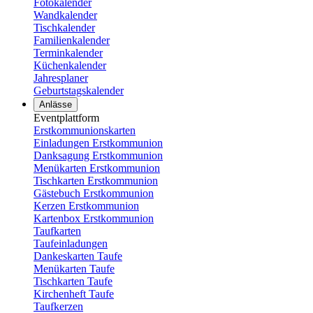
Fotokalender
Wandkalender
Tischkalender
Familienkalender
Terminkalender
Küchenkalender
Jahresplaner
Geburtstagskalender
Anlässe
Eventplattform
Erstkommunionskarten
Einladungen Erstkommunion
Danksagung Erstkommunion
Menükarten Erstkommunion
Tischkarten Erstkommunion
Gästebuch Erstkommunion
Kerzen Erstkommunion
Kartenbox Erstkommunion
Taufkarten
Taufeinladungen
Dankeskarten Taufe
Menükarten Taufe
Tischkarten Taufe
Kirchenheft Taufe
Taufkerzen