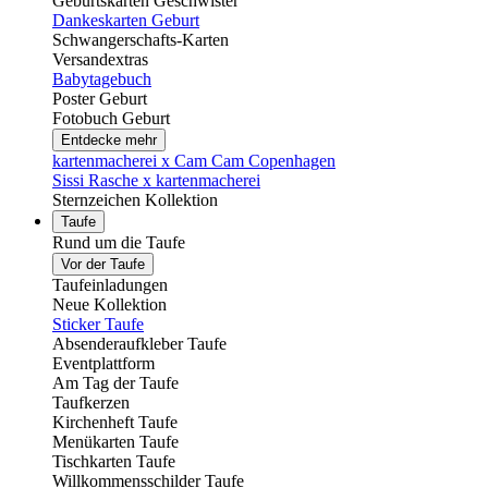
Geburtskarten Geschwister
Dankeskarten Geburt
Schwangerschafts-Karten
Versandextras
Babytagebuch
Poster Geburt
Fotobuch Geburt
Entdecke mehr
kartenmacherei x Cam Cam Copenhagen
Sissi Rasche x kartenmacherei
Sternzeichen Kollektion
Taufe
Rund um die Taufe
Vor der Taufe
Taufeinladungen
Neue Kollektion
Sticker Taufe
Absenderaufkleber Taufe
Eventplattform
Am Tag der Taufe
Taufkerzen
Kirchenheft Taufe
Menükarten Taufe
Tischkarten Taufe
Willkommensschilder Taufe