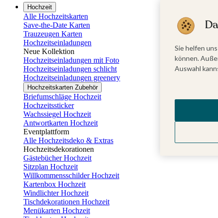
Hochzeit
Alle Hochzeitskarten
Da
Save-the-Date Karten
Trauzeugen Karten
Hochzeitseinladungen
Sie helfen uns
Neue Kollektion
können. Außer
Hochzeitseinladungen mit Foto
Auswahl kanns
Hochzeitseinladungen schlicht
Hochzeitseinladungen greenery
Hochzeitskarten Zubehör
Briefumschläge Hochzeit
Hochzeitssticker
Wachssiegel Hochzeit
Antwortkarten Hochzeit
Eventplattform
Alle Hochzeitsdeko & Extras
Hochzeitsdekorationen
Gästebücher Hochzeit
Sitzplan Hochzeit
Willkommensschilder Hochzeit
Kartenbox Hochzeit
Windlichter Hochzeit
Tischdekorationen Hochzeit
Menükarten Hochzeit