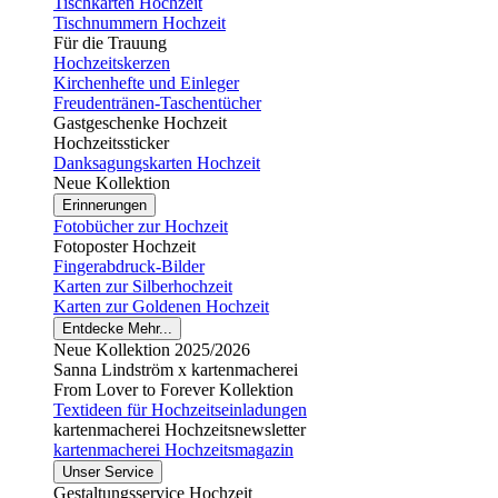
Tischkarten Hochzeit
Tischnummern Hochzeit
Für die Trauung
Hochzeitskerzen
Kirchenhefte und Einleger
Freudentränen-Taschentücher
Gastgeschenke Hochzeit
Hochzeitssticker
Danksagungskarten Hochzeit
Neue Kollektion
Erinnerungen
Fotobücher zur Hochzeit
Fotoposter Hochzeit
Fingerabdruck-Bilder
Karten zur Silberhochzeit
Karten zur Goldenen Hochzeit
Entdecke Mehr...
Neue Kollektion 2025/2026
Sanna Lindström x kartenmacherei
From Lover to Forever Kollektion
Textideen für Hochzeitseinladungen
kartenmacherei Hochzeitsnewsletter
kartenmacherei Hochzeitsmagazin
Unser Service
Gestaltungsservice Hochzeit