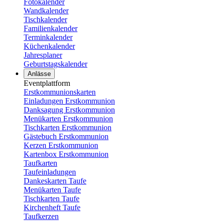
Fotokalender
Wandkalender
Tischkalender
Familienkalender
Terminkalender
Küchenkalender
Jahresplaner
Geburtstagskalender
Anlässe
Eventplattform
Erstkommunionskarten
Einladungen Erstkommunion
Danksagung Erstkommunion
Menükarten Erstkommunion
Tischkarten Erstkommunion
Gästebuch Erstkommunion
Kerzen Erstkommunion
Kartenbox Erstkommunion
Taufkarten
Taufeinladungen
Dankeskarten Taufe
Menükarten Taufe
Tischkarten Taufe
Kirchenheft Taufe
Taufkerzen