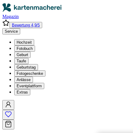
Magazin
Bewertung 4,9/5
Service
Hochzeit
Fotobuch
Geburt
Taufe
Geburtstag
Fotogeschenke
Anlässe
Eventplattform
Extras