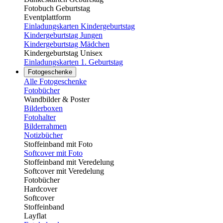
Fotobuch Geburtstag
Eventplattform
Einladungskarten Kindergeburtstag
Kindergeburtstag Jungen
Kindergeburtstag Mädchen
Kindergeburtstag Unisex
Einladungskarten 1. Geburtstag
Fotogeschenke
Alle Fotogeschenke
Fotobücher
Wandbilder & Poster
Bilderboxen
Fotohalter
Bilderrahmen
Notizbücher
Stoffeinband mit Foto
Softcover mit Foto
Stoffeinband mit Veredelung
Softcover mit Veredelung
Fotobücher
Hardcover
Softcover
Stoffeinband
Layflat