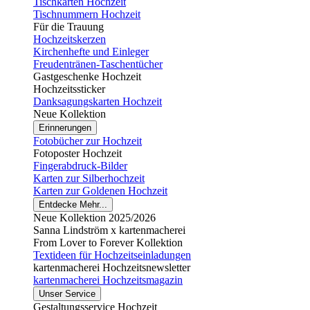
Tischkarten Hochzeit
Tischnummern Hochzeit
Für die Trauung
Hochzeitskerzen
Kirchenhefte und Einleger
Freudentränen-Taschentücher
Gastgeschenke Hochzeit
Hochzeitssticker
Danksagungskarten Hochzeit
Neue Kollektion
Erinnerungen
Fotobücher zur Hochzeit
Fotoposter Hochzeit
Fingerabdruck-Bilder
Karten zur Silberhochzeit
Karten zur Goldenen Hochzeit
Entdecke Mehr...
Neue Kollektion 2025/2026
Sanna Lindström x kartenmacherei
From Lover to Forever Kollektion
Textideen für Hochzeitseinladungen
kartenmacherei Hochzeitsnewsletter
kartenmacherei Hochzeitsmagazin
Unser Service
Gestaltungsservice Hochzeit