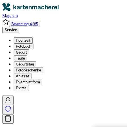
Magazin
Bewertung 4,9/5
Service
Hochzeit
Fotobuch
Geburt
Taufe
Geburtstag
Fotogeschenke
Anlässe
Eventplattform
Extras