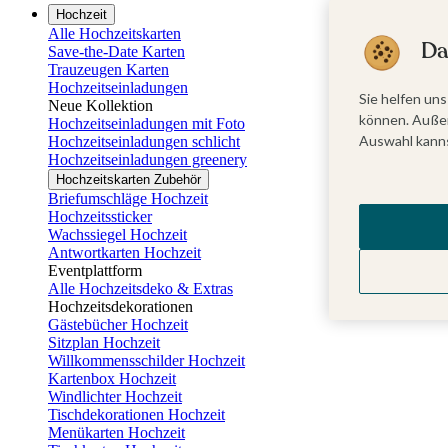
Hochzeit
Alle Hochzeitskarten
Da
Save-the-Date Karten
Trauzeugen Karten
Hochzeitseinladungen
Sie helfen uns
Neue Kollektion
können. Außer
Hochzeitseinladungen mit Foto
Auswahl kanns
Hochzeitseinladungen schlicht
Hochzeitseinladungen greenery
Hochzeitskarten Zubehör
Briefumschläge Hochzeit
Hochzeitssticker
Wachssiegel Hochzeit
Antwortkarten Hochzeit
Eventplattform
Alle Hochzeitsdeko & Extras
Hochzeitsdekorationen
Gästebücher Hochzeit
Sitzplan Hochzeit
Willkommensschilder Hochzeit
Kartenbox Hochzeit
Windlichter Hochzeit
Tischdekorationen Hochzeit
Menükarten Hochzeit