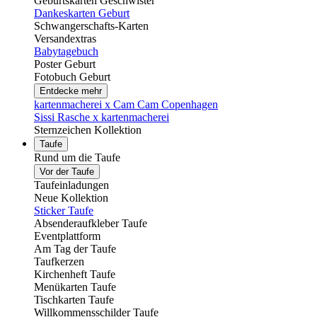
Geburtskarten Geschwister
Dankeskarten Geburt
Schwangerschafts-Karten
Versandextras
Babytagebuch
Poster Geburt
Fotobuch Geburt
Entdecke mehr
kartenmacherei x Cam Cam Copenhagen
Sissi Rasche x kartenmacherei
Sternzeichen Kollektion
Taufe
Rund um die Taufe
Vor der Taufe
Taufeinladungen
Neue Kollektion
Sticker Taufe
Absenderaufkleber Taufe
Eventplattform
Am Tag der Taufe
Taufkerzen
Kirchenheft Taufe
Menükarten Taufe
Tischkarten Taufe
Willkommensschilder Taufe