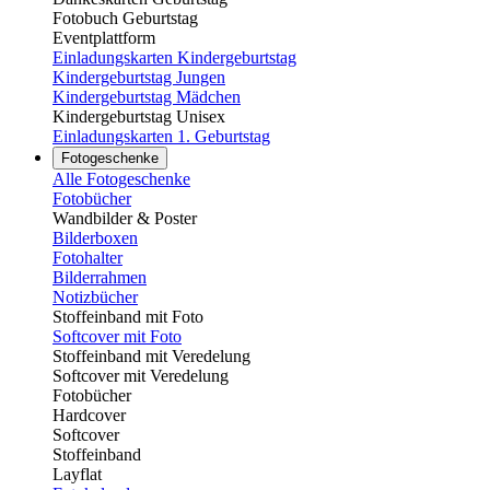
Fotobuch Geburtstag
Eventplattform
Einladungskarten Kindergeburtstag
Kindergeburtstag Jungen
Kindergeburtstag Mädchen
Kindergeburtstag Unisex
Einladungskarten 1. Geburtstag
Fotogeschenke
Alle Fotogeschenke
Fotobücher
Wandbilder & Poster
Bilderboxen
Fotohalter
Bilderrahmen
Notizbücher
Stoffeinband mit Foto
Softcover mit Foto
Stoffeinband mit Veredelung
Softcover mit Veredelung
Fotobücher
Hardcover
Softcover
Stoffeinband
Layflat