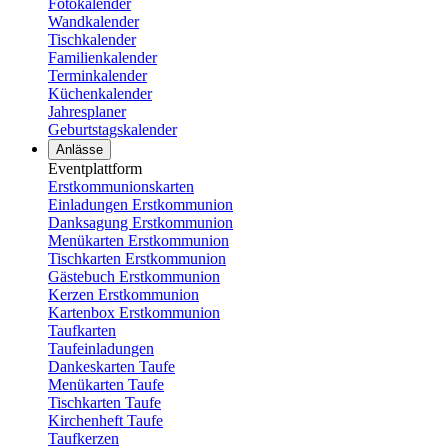
Fotokalender
Wandkalender
Tischkalender
Familienkalender
Terminkalender
Küchenkalender
Jahresplaner
Geburtstagskalender
Anlässe
Eventplattform
Erstkommunionskarten
Einladungen Erstkommunion
Danksagung Erstkommunion
Menükarten Erstkommunion
Tischkarten Erstkommunion
Gästebuch Erstkommunion
Kerzen Erstkommunion
Kartenbox Erstkommunion
Taufkarten
Taufeinladungen
Dankeskarten Taufe
Menükarten Taufe
Tischkarten Taufe
Kirchenheft Taufe
Taufkerzen