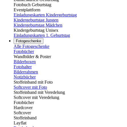
Fotobuch Geburtstag
Eventplattform
Einladungskarten Kindergeburtstag
Kindergeburtstag Jungen
Kindergeburtstag Mädchen
Kindergeburtstag Unisex
Einladungskarten 1. Geburtstag
Fotogeschenke
Alle Fotogeschenke
Fotobücher
Wandbilder & Poster
Bilderboxen
Fotohalter
Bilderrahmen
Notizbücher
Stoffeinband mit Foto
Softcover mit Foto
Stoffeinband mit Veredelung
Softcover mit Veredelung
Fotobücher
Hardcover
Softcover
Stoffeinband
Layflat