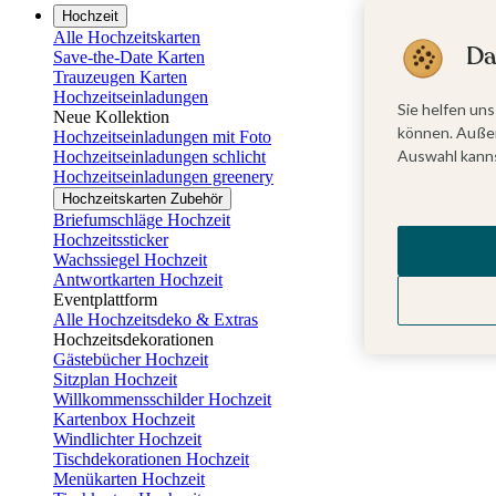
Hochzeit
Alle Hochzeitskarten
Da
Save-the-Date Karten
Trauzeugen Karten
Hochzeitseinladungen
Sie helfen uns
Neue Kollektion
können. Außer
Hochzeitseinladungen mit Foto
Auswahl kanns
Hochzeitseinladungen schlicht
Hochzeitseinladungen greenery
Hochzeitskarten Zubehör
Briefumschläge Hochzeit
Hochzeitssticker
Wachssiegel Hochzeit
Antwortkarten Hochzeit
Eventplattform
Alle Hochzeitsdeko & Extras
Hochzeitsdekorationen
Gästebücher Hochzeit
Sitzplan Hochzeit
Willkommensschilder Hochzeit
Kartenbox Hochzeit
Windlichter Hochzeit
Tischdekorationen Hochzeit
Menükarten Hochzeit