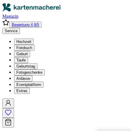
Magazin
Bewertung 4,9/5
Service
Hochzeit
Fotobuch
Geburt
Taufe
Geburtstag
Fotogeschenke
Anlässe
Eventplattform
Extras