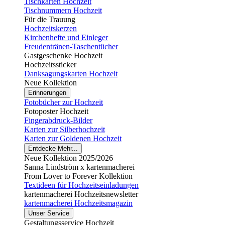
Tischkarten Hochzeit
Tischnummern Hochzeit
Für die Trauung
Hochzeitskerzen
Kirchenhefte und Einleger
Freudentränen-Taschentücher
Gastgeschenke Hochzeit
Hochzeitssticker
Danksagungskarten Hochzeit
Neue Kollektion
Erinnerungen
Fotobücher zur Hochzeit
Fotoposter Hochzeit
Fingerabdruck-Bilder
Karten zur Silberhochzeit
Karten zur Goldenen Hochzeit
Entdecke Mehr...
Neue Kollektion 2025/2026
Sanna Lindström x kartenmacherei
From Lover to Forever Kollektion
Textideen für Hochzeitseinladungen
kartenmacherei Hochzeitsnewsletter
kartenmacherei Hochzeitsmagazin
Unser Service
Gestaltungsservice Hochzeit