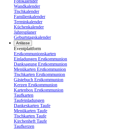
Fotokalender
Wandkalender
Tischkalender
Familienkalender
Terminkalender
Küchenkalender
Jahresplaner
Geburtstagskalender
Anlässe
Eventplattform
Erstkommunionskarten
Einladungen Erstkommunion
Danksagung Erstkommunion
Menükarten Erstkommunion
Tischkarten Erstkommunion
Gästebuch Erstkommunion
Kerzen Erstkommunion
Kartenbox Erstkommunion
Taufkarten
Taufeinladungen
Dankeskarten Taufe
Menükarten Taufe
Tischkarten Taufe
Kirchenheft Taufe
Taufkerzen