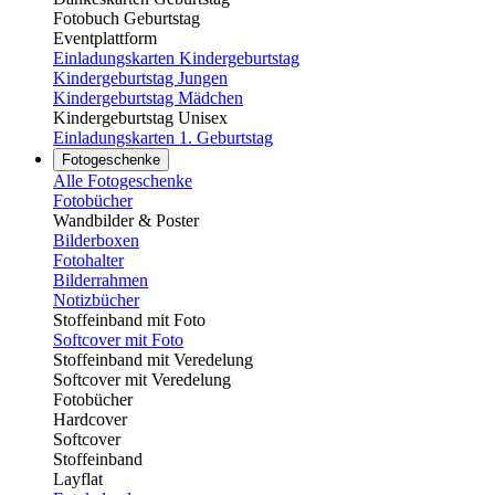
Fotobuch Geburtstag
Eventplattform
Einladungskarten Kindergeburtstag
Kindergeburtstag Jungen
Kindergeburtstag Mädchen
Kindergeburtstag Unisex
Einladungskarten 1. Geburtstag
Fotogeschenke
Alle Fotogeschenke
Fotobücher
Wandbilder & Poster
Bilderboxen
Fotohalter
Bilderrahmen
Notizbücher
Stoffeinband mit Foto
Softcover mit Foto
Stoffeinband mit Veredelung
Softcover mit Veredelung
Fotobücher
Hardcover
Softcover
Stoffeinband
Layflat