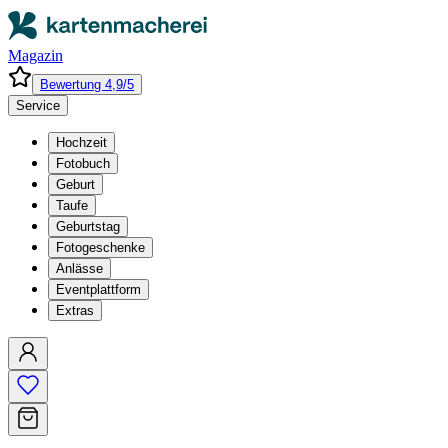
Magazin
Bewertung 4,9/5
Service
Hochzeit
Fotobuch
Geburt
Taufe
Geburtstag
Fotogeschenke
Anlässe
Eventplattform
Extras