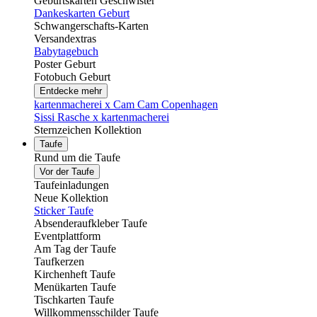
Geburtskarten Geschwister
Dankeskarten Geburt
Schwangerschafts-Karten
Versandextras
Babytagebuch
Poster Geburt
Fotobuch Geburt
Entdecke mehr
kartenmacherei x Cam Cam Copenhagen
Sissi Rasche x kartenmacherei
Sternzeichen Kollektion
Taufe
Rund um die Taufe
Vor der Taufe
Taufeinladungen
Neue Kollektion
Sticker Taufe
Absenderaufkleber Taufe
Eventplattform
Am Tag der Taufe
Taufkerzen
Kirchenheft Taufe
Menükarten Taufe
Tischkarten Taufe
Willkommensschilder Taufe