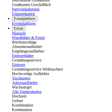
Individuelle Grußkarten
Grußkarten Geschäftlich
Partyeinladungen
Umzugskarten
Eventplattform
Eventplattform
Extras
Magazin
Wandbilder & Poster
Briefumschläge
Absenderaufkleber
Empfängeraufkleber
Einlegeblätter
Gestaltungsservice
Einleger
Gestaltungsservice Weihnachten
Hochwertige Aufkleber
Tischkarten
Adressaufkleber
Wachssiegel
Alle Dankeskarten
Hochzeit
Geburt
Konfirmation
Kommunion