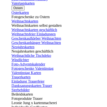
Vatertagskarten
Ostern
Osterkarten
Fotogeschenke zu Ostern
Weihnachtskarten
Weihnachtskarten selbst gestalten
Weihnachtskarten geschäftlich
Weihnachtsfeier Einladungen
Geschenkaufkleber Weihnachten
Geschenkanhänger Weihnachten
Neujahrskarten
Neujahrskarten geschäftlich
Weihnachtliche Tischdeko
Windlichter
Foto-Adventskalender
Fotogeschenke Valentinstag
Valentinstag Karten
Trauerkarten
Einladung Trauerfeier
Danksagungskarten Trauer
Sterbebilder
Beileidskarten
Fotoprodukte Trauer
Leonie Jung x kartenmacherei