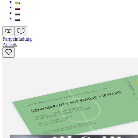
Partyeinladung
Anstoß