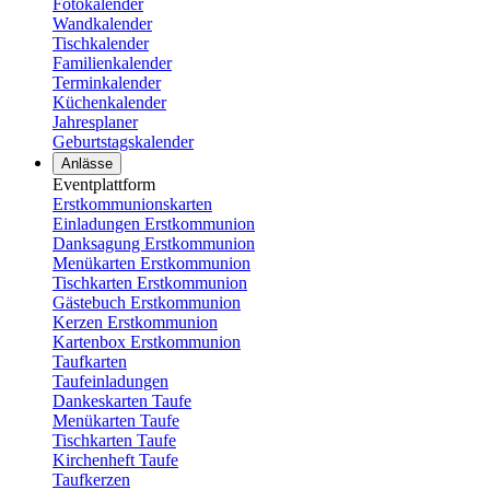
Fotokalender
Wandkalender
Tischkalender
Familienkalender
Terminkalender
Küchenkalender
Jahresplaner
Geburtstagskalender
Anlässe
Eventplattform
Erstkommunionskarten
Einladungen Erstkommunion
Danksagung Erstkommunion
Menükarten Erstkommunion
Tischkarten Erstkommunion
Gästebuch Erstkommunion
Kerzen Erstkommunion
Kartenbox Erstkommunion
Taufkarten
Taufeinladungen
Dankeskarten Taufe
Menükarten Taufe
Tischkarten Taufe
Kirchenheft Taufe
Taufkerzen