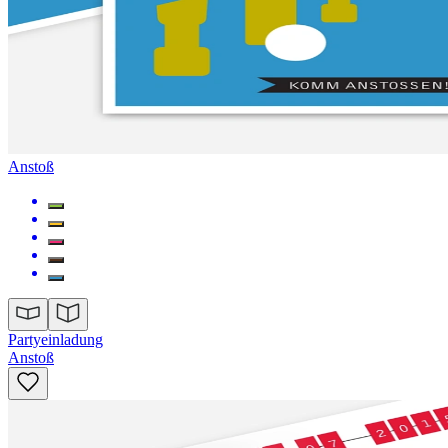
Anstoß
Partyeinladung
Anstoß