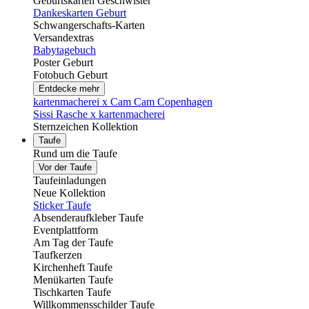
Geburtskarten Geschwister
Dankeskarten Geburt
Schwangerschafts-Karten
Versandextras
Babytagebuch
Poster Geburt
Fotobuch Geburt
Entdecke mehr
kartenmacherei x Cam Cam Copenhagen
Sissi Rasche x kartenmacherei
Sternzeichen Kollektion
Taufe
Rund um die Taufe
Vor der Taufe
Taufeinladungen
Neue Kollektion
Sticker Taufe
Absenderaufkleber Taufe
Eventplattform
Am Tag der Taufe
Taufkerzen
Kirchenheft Taufe
Menükarten Taufe
Tischkarten Taufe
Willkommensschilder Taufe