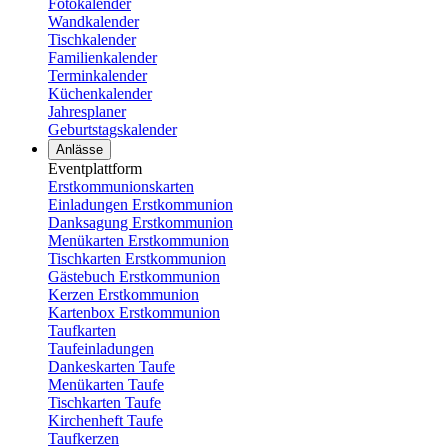
Fotokalender
Wandkalender
Tischkalender
Familienkalender
Terminkalender
Küchenkalender
Jahresplaner
Geburtstagskalender
Anlässe
Eventplattform
Erstkommunionskarten
Einladungen Erstkommunion
Danksagung Erstkommunion
Menükarten Erstkommunion
Tischkarten Erstkommunion
Gästebuch Erstkommunion
Kerzen Erstkommunion
Kartenbox Erstkommunion
Taufkarten
Taufeinladungen
Dankeskarten Taufe
Menükarten Taufe
Tischkarten Taufe
Kirchenheft Taufe
Taufkerzen