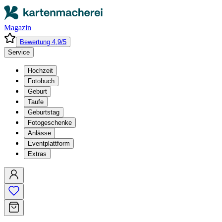
Magazin
Bewertung 4,9/5
Service
Hochzeit
Fotobuch
Geburt
Taufe
Geburtstag
Fotogeschenke
Anlässe
Eventplattform
Extras