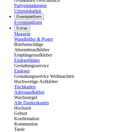
Grußkarten Geschäftlich
Partyeinladungen
Umzugskarten
Eventplattform
Eventplattform
Extras
Magazin
Wandbilder & Poster
Briefumschläge
Absenderaufkleber
Empfängeraufkleber
Einlegeblätter
Gestaltungsservice
Einleger
Gestaltungsservice Weihnachten
Hochwertige Aufkleber
Tischkarten
Adressaufkleber
Wachssiegel
Alle Dankeskarten
Hochzeit
Geburt
Konfirmation
Kommunion
Taufe