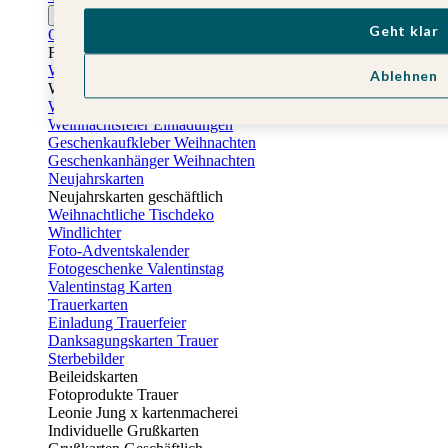
Ostern
Geht klar
Osterkarten
Fotogeschenke zu Ostern
Weihnachtskarten
Ablehnen
Weihnachtskarten selbst gestalten
Weihnachtskarten geschäftlich
Weihnachtsfeier Einladungen
Geschenkaufkleber Weihnachten
Geschenkanhänger Weihnachten
Neujahrskarten
Neujahrskarten geschäftlich
Weihnachtliche Tischdeko
Windlichter
Foto-Adventskalender
Fotogeschenke Valentinstag
Valentinstag Karten
Trauerkarten
Einladung Trauerfeier
Danksagungskarten Trauer
Sterbebilder
Beileidskarten
Fotoprodukte Trauer
Leonie Jung x kartenmacherei
Individuelle Grußkarten