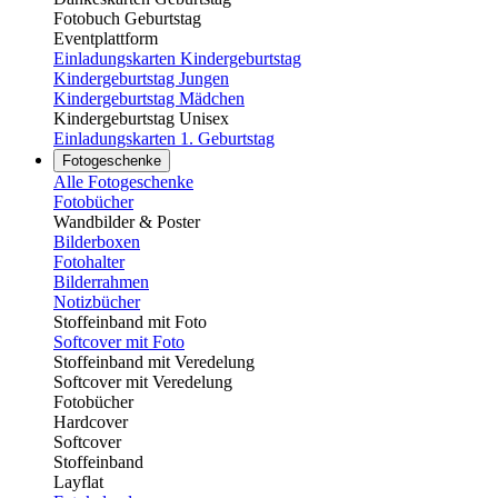
Fotobuch Geburtstag
Eventplattform
Einladungskarten Kindergeburtstag
Kindergeburtstag Jungen
Kindergeburtstag Mädchen
Kindergeburtstag Unisex
Einladungskarten 1. Geburtstag
Fotogeschenke
Alle Fotogeschenke
Fotobücher
Wandbilder & Poster
Bilderboxen
Fotohalter
Bilderrahmen
Notizbücher
Stoffeinband mit Foto
Softcover mit Foto
Stoffeinband mit Veredelung
Softcover mit Veredelung
Fotobücher
Hardcover
Softcover
Stoffeinband
Layflat