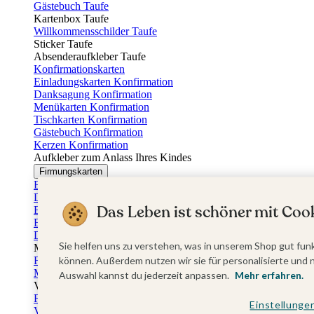
Gästebuch Taufe
Kartenbox Taufe
Willkommensschilder Taufe
Sticker Taufe
Absenderaufkleber Taufe
Konfirmationskarten
Einladungskarten Konfirmation
Danksagung Konfirmation
Menükarten Konfirmation
Tischkarten Konfirmation
Gästebuch Konfirmation
Kerzen Konfirmation
Aufkleber zum Anlass Ihres Kindes
Firmungskarten
Einladungskarten Firmung
Dankeskarten Firmung
Das Leben ist schöner mit Cook
Einschulungskarten
Einladungskarten Einschulung
Danksagung Einschulung
Sie helfen uns zu verstehen, was in unserem Shop gut funk
Muttertag
Fotogeschenke Muttertag
können. Außerdem nutzen wir sie für personalisierte und 
Muttertagskarten
Auswahl kannst du jederzeit anpassen.
Mehr erfahren.
Vatertag
Fotogeschenke Vatertag
Einstellunge
Vatertagskarten