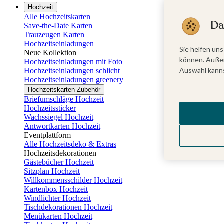
Hochzeit
Alle Hochzeitskarten
Da
Save-the-Date Karten
Trauzeugen Karten
Hochzeitseinladungen
Sie helfen uns
Neue Kollektion
können. Außer
Hochzeitseinladungen mit Foto
Auswahl kanns
Hochzeitseinladungen schlicht
Hochzeitseinladungen greenery
Hochzeitskarten Zubehör
Briefumschläge Hochzeit
Hochzeitssticker
Wachssiegel Hochzeit
Antwortkarten Hochzeit
Eventplattform
Alle Hochzeitsdeko & Extras
Hochzeitsdekorationen
Gästebücher Hochzeit
Sitzplan Hochzeit
Willkommensschilder Hochzeit
Kartenbox Hochzeit
Windlichter Hochzeit
Tischdekorationen Hochzeit
Menükarten Hochzeit