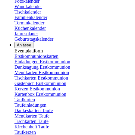
Fotokalender
Wandkalender
Tischkalender
Familienkalender
Terminkalender
Küchenkalender
Jahresplaner
Geburtstagskalender
Anlässe
Eventplattform
Erstkommunionskarten
Einladungen Erstkommunion
Danksagung Erstkommunion
Menükarten Erstkommunion
Tischkarten Erstkommunion
Gästebuch Erstkommunion
Kerzen Erstkommunion
Kartenbox Erstkommunion
Taufkarten
Taufeinladungen
Dankeskarten Taufe
Menükarten Taufe
Tischkarten Taufe
Kirchenheft Taufe
Taufkerzen