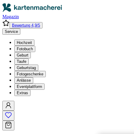
Magazin
Bewertung 4,9/5
Service
Hochzeit
Fotobuch
Geburt
Taufe
Geburtstag
Fotogeschenke
Anlässe
Eventplattform
Extras