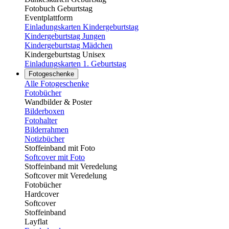
Fotobuch Geburtstag
Eventplattform
Einladungskarten Kindergeburtstag
Kindergeburtstag Jungen
Kindergeburtstag Mädchen
Kindergeburtstag Unisex
Einladungskarten 1. Geburtstag
Fotogeschenke
Alle Fotogeschenke
Fotobücher
Wandbilder & Poster
Bilderboxen
Fotohalter
Bilderrahmen
Notizbücher
Stoffeinband mit Foto
Softcover mit Foto
Stoffeinband mit Veredelung
Softcover mit Veredelung
Fotobücher
Hardcover
Softcover
Stoffeinband
Layflat