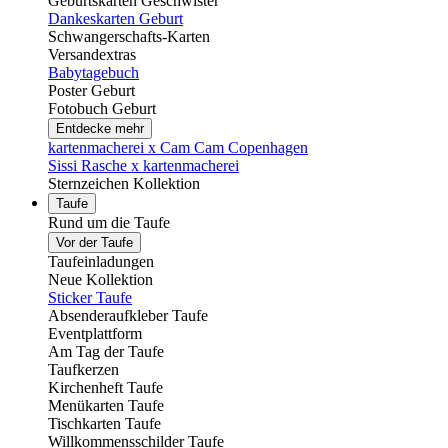
Geburtskarten Geschwister
Dankeskarten Geburt
Schwangerschafts-Karten
Versandextras
Babytagebuch
Poster Geburt
Fotobuch Geburt
Entdecke mehr
kartenmacherei x Cam Cam Copenhagen
Sissi Rasche x kartenmacherei
Sternzeichen Kollektion
Taufe
Rund um die Taufe
Vor der Taufe
Taufeinladungen
Neue Kollektion
Sticker Taufe
Absenderaufkleber Taufe
Eventplattform
Am Tag der Taufe
Taufkerzen
Kirchenheft Taufe
Menükarten Taufe
Tischkarten Taufe
Willkommensschilder Taufe