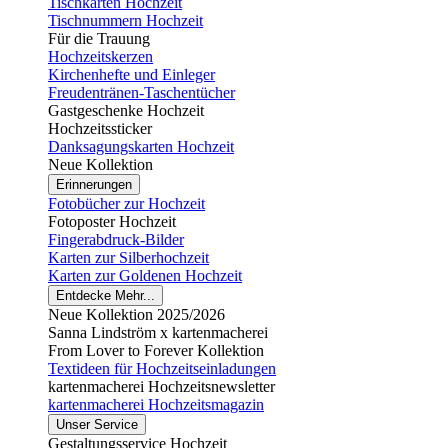
Tischkarten Hochzeit
Tischnummern Hochzeit
Für die Trauung
Hochzeitskerzen
Kirchenhefte und Einleger
Freudentränen-Taschentücher
Gastgeschenke Hochzeit
Hochzeitssticker
Danksagungskarten Hochzeit
Neue Kollektion
Erinnerungen
Fotobücher zur Hochzeit
Fotoposter Hochzeit
Fingerabdruck-Bilder
Karten zur Silberhochzeit
Karten zur Goldenen Hochzeit
Entdecke Mehr...
Neue Kollektion 2025/2026
Sanna Lindström x kartenmacherei
From Lover to Forever Kollektion
Textideen für Hochzeitseinladungen
kartenmacherei Hochzeitsnewsletter
kartenmacherei Hochzeitsmagazin
Unser Service
Gestaltungsservice Hochzeit