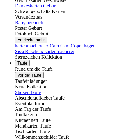
Geburtskarten Geschwister
Dankeskarten Geburt
Schwangerschafts-Karten
Versandextras
Babytagebuch
Poster Geburt
Fotobuch Geburt
Entdecke mehr
kartenmacherei x Cam Cam Copenhagen
Sissi Rasche x kartenmacherei
Sternzeichen Kollektion
Taufe
Rund um die Taufe
Vor der Taufe
Taufeinladungen
Neue Kollektion
Sticker Taufe
Absenderaufkleber Taufe
Eventplattform
Am Tag der Taufe
Taufkerzen
Kirchenheft Taufe
Menükarten Taufe
Tischkarten Taufe
Willkommensschilder Taufe