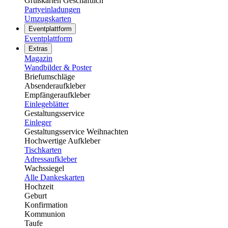
Grußkarten Geschäftlich
Partyeinladungen
Umzugskarten
Eventplattform
Eventplattform
Extras
Magazin
Wandbilder & Poster
Briefumschläge
Absenderaufkleber
Empfängeraufkleber
Einlegeblätter
Gestaltungsservice
Einleger
Gestaltungsservice Weihnachten
Hochwertige Aufkleber
Tischkarten
Adressaufkleber
Wachssiegel
Alle Dankeskarten
Hochzeit
Geburt
Konfirmation
Kommunion
Taufe