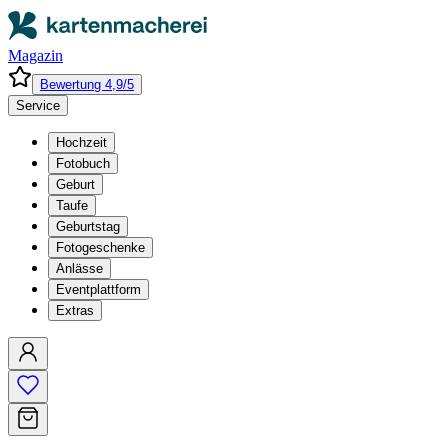
Magazin
Bewertung 4,9/5
Service
Hochzeit
Fotobuch
Geburt
Taufe
Geburtstag
Fotogeschenke
Anlässe
Eventplattform
Extras