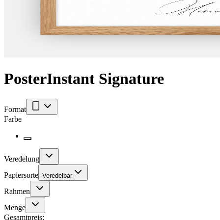
Poster
Instant Signature
Format
Farbe
Veredelung
Papiersorte
Veredelbar
Rahmen
Menge
Gesamtpreis: