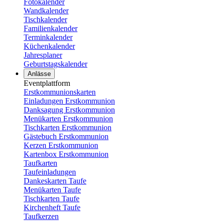
Fotokalender
Wandkalender
Tischkalender
Familienkalender
Terminkalender
Küchenkalender
Jahresplaner
Geburtstagskalender
Anlässe
Eventplattform
Erstkommunionskarten
Einladungen Erstkommunion
Danksagung Erstkommunion
Menükarten Erstkommunion
Tischkarten Erstkommunion
Gästebuch Erstkommunion
Kerzen Erstkommunion
Kartenbox Erstkommunion
Taufkarten
Taufeinladungen
Dankeskarten Taufe
Menükarten Taufe
Tischkarten Taufe
Kirchenheft Taufe
Taufkerzen