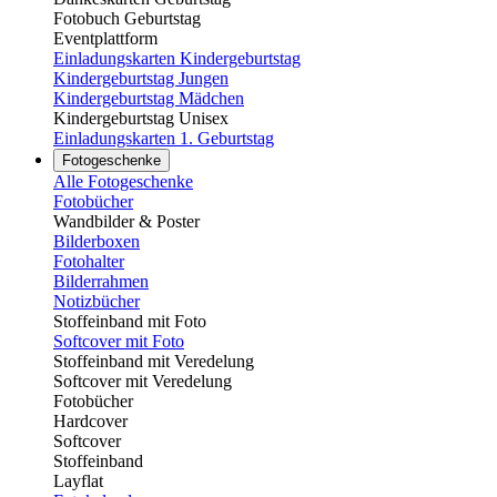
Fotobuch Geburtstag
Eventplattform
Einladungskarten Kindergeburtstag
Kindergeburtstag Jungen
Kindergeburtstag Mädchen
Kindergeburtstag Unisex
Einladungskarten 1. Geburtstag
Fotogeschenke
Alle Fotogeschenke
Fotobücher
Wandbilder & Poster
Bilderboxen
Fotohalter
Bilderrahmen
Notizbücher
Stoffeinband mit Foto
Softcover mit Foto
Stoffeinband mit Veredelung
Softcover mit Veredelung
Fotobücher
Hardcover
Softcover
Stoffeinband
Layflat