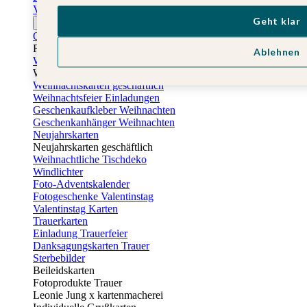
Vatertagskarten
Geht klar
Ostern
Osterkarten
Fotogeschenke zu Ostern
Ablehnen
Weihnachtskarten
Weihnachtskarten selbst gestalten
Weihnachtskarten geschäftlich
Weihnachtsfeier Einladungen
Geschenkaufkleber Weihnachten
Geschenkanhänger Weihnachten
Neujahrskarten
Neujahrskarten geschäftlich
Weihnachtliche Tischdeko
Windlichter
Foto-Adventskalender
Fotogeschenke Valentinstag
Valentinstag Karten
Trauerkarten
Einladung Trauerfeier
Danksagungskarten Trauer
Sterbebilder
Beileidskarten
Fotoprodukte Trauer
Leonie Jung x kartenmacherei