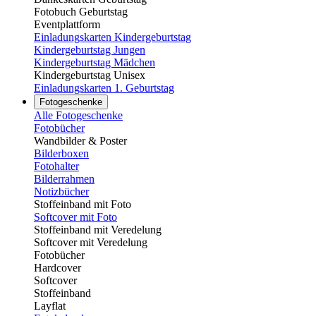
Fotobuch Geburtstag
Eventplattform
Einladungskarten Kindergeburtstag
Kindergeburtstag Jungen
Kindergeburtstag Mädchen
Kindergeburtstag Unisex
Einladungskarten 1. Geburtstag
Fotogeschenke
Alle Fotogeschenke
Fotobücher
Wandbilder & Poster
Bilderboxen
Fotohalter
Bilderrahmen
Notizbücher
Stoffeinband mit Foto
Softcover mit Foto
Stoffeinband mit Veredelung
Softcover mit Veredelung
Fotobücher
Hardcover
Softcover
Stoffeinband
Layflat