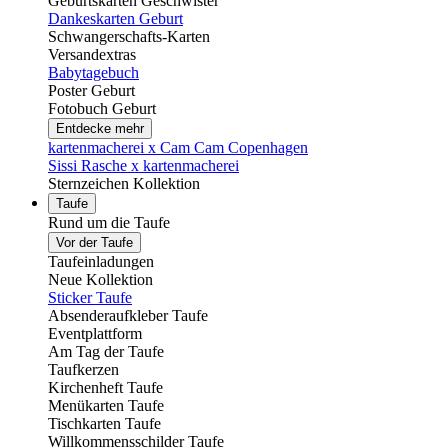
Geburtskarten Geschwister
Dankeskarten Geburt
Schwangerschafts-Karten
Versandextras
Babytagebuch
Poster Geburt
Fotobuch Geburt
Entdecke mehr
kartenmacherei x Cam Cam Copenhagen
Sissi Rasche x kartenmacherei
Sternzeichen Kollektion
Taufe
Rund um die Taufe
Vor der Taufe
Taufeinladungen
Neue Kollektion
Sticker Taufe
Absenderaufkleber Taufe
Eventplattform
Am Tag der Taufe
Taufkerzen
Kirchenheft Taufe
Menükarten Taufe
Tischkarten Taufe
Willkommensschilder Taufe