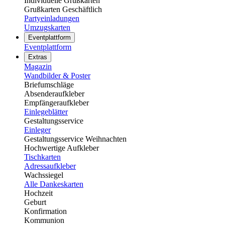
Individuelle Grußkarten
Grußkarten Geschäftlich
Partyeinladungen
Umzugskarten
Eventplattform
Eventplattform
Extras
Magazin
Wandbilder & Poster
Briefumschläge
Absenderaufkleber
Empfängeraufkleber
Einlegeblätter
Gestaltungsservice
Einleger
Gestaltungsservice Weihnachten
Hochwertige Aufkleber
Tischkarten
Adressaufkleber
Wachssiegel
Alle Dankeskarten
Hochzeit
Geburt
Konfirmation
Kommunion