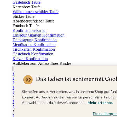
Gästebuch Taufe
Kartenbox Taufe
Willkommensschilder Taufe
Sticker Taufe
Absenderaufkleber Taufe
Fotobuch Taufe
Konfirmationskarten
Einladungskarten Konfirmation
Danksagung Konfirmation
Menükarten Konfirmation
Tischkarten Konfirmation
Gästebuch Konfirmation
Kerzen Konfirmation
Aufkleber zum Anlass Ihres Kindes
Firmungskarten
Einladungskarten Firmung
Das Leben ist schöner mit Cook
Dankeskarten Firmung
Einschulungskarten
Einladungskarten Einschulung
Sie helfen uns zu verstehen, was in unserem Shop gut funk
Danksagung Einschulung
Muttertag
können. Außerdem nutzen wir sie für personalisierte und 
Fotogeschenke Muttertag
Auswahl kannst du jederzeit anpassen.
Mehr erfahren.
Muttertagskarten
Vatertag
Einstellunge
Fotogeschenke Vatertag