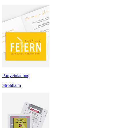
Partyeinladung
Strohhalm