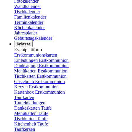
Fotokalender
Wandkalender
Tischkalender
Familienkalender
Terminkalender
Küchenkalender
Jahresplaner
Geburtstagskalender
Anlässe
Eventplattform
Erstkommunionskarten
Einladungen Erstkommunion
Danksagung Erstkommunion
Menükarten Erstkommunion
Tischkarten Erstkommunion
Gästebuch Erstkommunion
Kerzen Erstkommunion
Kartenbox Erstkommunion
Taufkarten
Taufeinladungen
Dankeskarten Taufe
Menükarten Taufe
Tischkarten Taufe
Kirchenheft Taufe
Taufkerzen