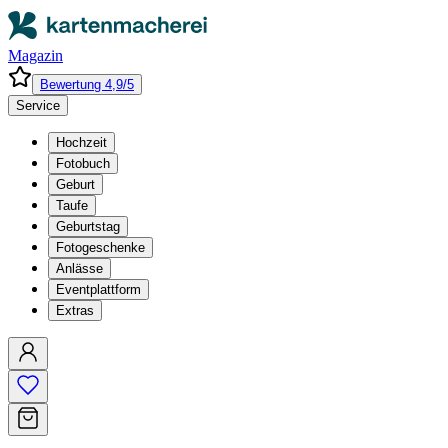
Magazin
Bewertung 4,9/5
Service
Hochzeit
Fotobuch
Geburt
Taufe
Geburtstag
Fotogeschenke
Anlässe
Eventplattform
Extras