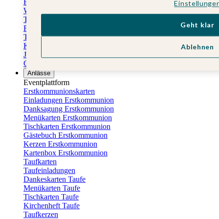
Fotokalender
Einstellunge
Wandkalender
Tischkalender
Geht klar
Familienkalender
Terminkalender
Küchenkalender
Ablehnen
Jahresplaner
Geburtstagskalender
Anlässe
Eventplattform
Erstkommunionskarten
Einladungen Erstkommunion
Danksagung Erstkommunion
Menükarten Erstkommunion
Tischkarten Erstkommunion
Gästebuch Erstkommunion
Kerzen Erstkommunion
Kartenbox Erstkommunion
Taufkarten
Taufeinladungen
Dankeskarten Taufe
Menükarten Taufe
Tischkarten Taufe
Kirchenheft Taufe
Taufkerzen