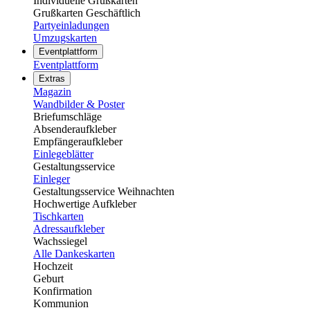
Individuelle Grußkarten
Grußkarten Geschäftlich
Partyeinladungen
Umzugskarten
Eventplattform
Eventplattform
Extras
Magazin
Wandbilder & Poster
Briefumschläge
Absenderaufkleber
Empfängeraufkleber
Einlegeblätter
Gestaltungsservice
Einleger
Gestaltungsservice Weihnachten
Hochwertige Aufkleber
Tischkarten
Adressaufkleber
Wachssiegel
Alle Dankeskarten
Hochzeit
Geburt
Konfirmation
Kommunion