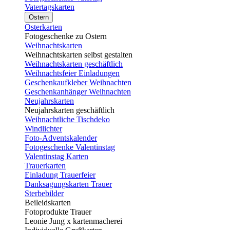
Vatertagskarten
Ostern
Osterkarten
Fotogeschenke zu Ostern
Weihnachtskarten
Weihnachtskarten selbst gestalten
Weihnachtskarten geschäftlich
Weihnachtsfeier Einladungen
Geschenkaufkleber Weihnachten
Geschenkanhänger Weihnachten
Neujahrskarten
Neujahrskarten geschäftlich
Weihnachtliche Tischdeko
Windlichter
Foto-Adventskalender
Fotogeschenke Valentinstag
Valentinstag Karten
Trauerkarten
Einladung Trauerfeier
Danksagungskarten Trauer
Sterbebilder
Beileidskarten
Fotoprodukte Trauer
Leonie Jung x kartenmacherei