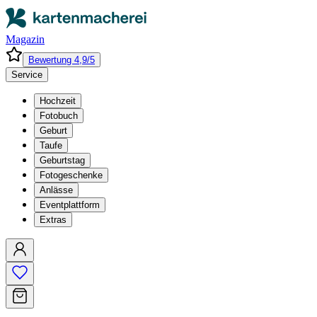
Magazin
Bewertung 4,9/5
Service
Hochzeit
Fotobuch
Geburt
Taufe
Geburtstag
Fotogeschenke
Anlässe
Eventplattform
Extras