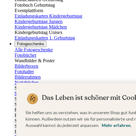
Fotobuch Geburtstag
Eventplattform
Einladungskarten Kindergeburtstag
Kindergeburtstag Jungen
Kindergeburtstag Mädchen
Kindergeburtstag Unisex
Einladungskarten 1. Geburtstag
Fotogeschenke
Alle Fotogeschenke
Fotobücher
Wandbilder & Poster
Bilderboxen
Fotohalter
Bilderrahmen
Notizbücher
Stoffeinband mit Foto
Softcover mit Foto
Das Leben ist schöner mit Cook
Stoffeinband mit Veredelung
Softcover mit Veredelung
Fotobücher
Sie helfen uns zu verstehen, was in unserem Shop gut funk
Hardcover
können. Außerdem nutzen wir sie für personalisierte und 
Softcover
Auswahl kannst du jederzeit anpassen.
Mehr erfahren.
Stoffeinband
Layflat