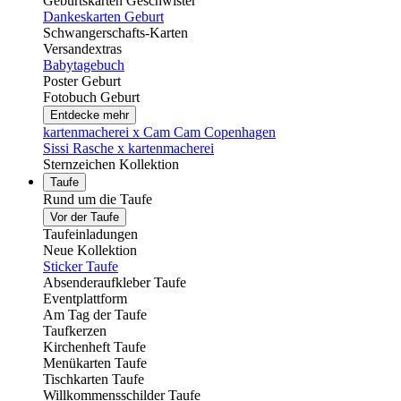
Geburtskarten Geschwister
Dankeskarten Geburt
Schwangerschafts-Karten
Versandextras
Babytagebuch
Poster Geburt
Fotobuch Geburt
Entdecke mehr
kartenmacherei x Cam Cam Copenhagen
Sissi Rasche x kartenmacherei
Sternzeichen Kollektion
Taufe
Rund um die Taufe
Vor der Taufe
Taufeinladungen
Neue Kollektion
Sticker Taufe
Absenderaufkleber Taufe
Eventplattform
Am Tag der Taufe
Taufkerzen
Kirchenheft Taufe
Menükarten Taufe
Tischkarten Taufe
Willkommensschilder Taufe