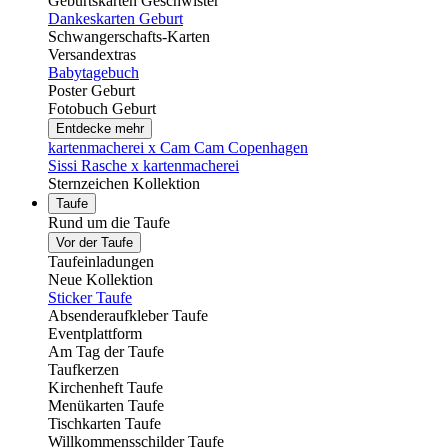
Geburtskarten Geschwister
Dankeskarten Geburt
Schwangerschafts-Karten
Versandextras
Babytagebuch
Poster Geburt
Fotobuch Geburt
Entdecke mehr
kartenmacherei x Cam Cam Copenhagen
Sissi Rasche x kartenmacherei
Sternzeichen Kollektion
Taufe
Rund um die Taufe
Vor der Taufe
Taufeinladungen
Neue Kollektion
Sticker Taufe
Absenderaufkleber Taufe
Eventplattform
Am Tag der Taufe
Taufkerzen
Kirchenheft Taufe
Menükarten Taufe
Tischkarten Taufe
Willkommensschilder Taufe