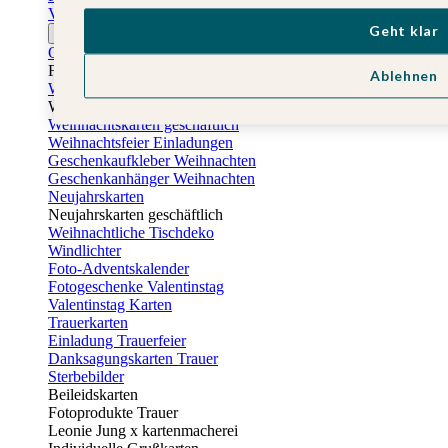
Vatertagskarten
Geht klar
Ostern
Osterkarten
Fotogeschenke zu Ostern
Ablehnen
Weihnachtskarten
Weihnachtskarten selbst gestalten
Weihnachtskarten geschäftlich
Weihnachtsfeier Einladungen
Geschenkaufkleber Weihnachten
Geschenkanhänger Weihnachten
Neujahrskarten
Neujahrskarten geschäftlich
Weihnachtliche Tischdeko
Windlichter
Foto-Adventskalender
Fotogeschenke Valentinstag
Valentinstag Karten
Trauerkarten
Einladung Trauerfeier
Danksagungskarten Trauer
Sterbebilder
Beileidskarten
Fotoprodukte Trauer
Leonie Jung x kartenmacherei