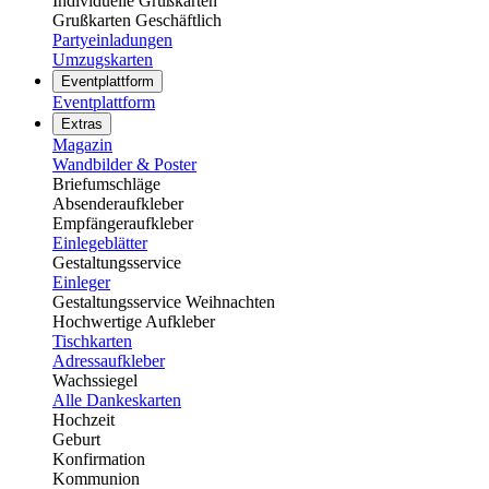
Individuelle Grußkarten
Grußkarten Geschäftlich
Partyeinladungen
Umzugskarten
Eventplattform
Eventplattform
Extras
Magazin
Wandbilder & Poster
Briefumschläge
Absenderaufkleber
Empfängeraufkleber
Einlegeblätter
Gestaltungsservice
Einleger
Gestaltungsservice Weihnachten
Hochwertige Aufkleber
Tischkarten
Adressaufkleber
Wachssiegel
Alle Dankeskarten
Hochzeit
Geburt
Konfirmation
Kommunion