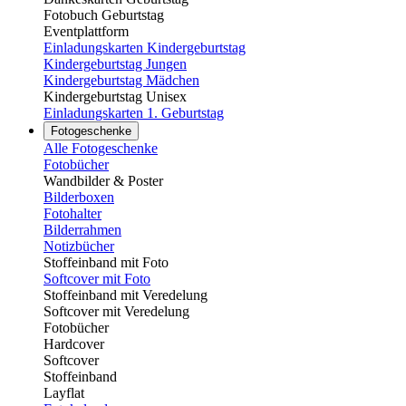
Fotobuch Geburtstag
Eventplattform
Einladungskarten Kindergeburtstag
Kindergeburtstag Jungen
Kindergeburtstag Mädchen
Kindergeburtstag Unisex
Einladungskarten 1. Geburtstag
Fotogeschenke
Alle Fotogeschenke
Fotobücher
Wandbilder & Poster
Bilderboxen
Fotohalter
Bilderrahmen
Notizbücher
Stoffeinband mit Foto
Softcover mit Foto
Stoffeinband mit Veredelung
Softcover mit Veredelung
Fotobücher
Hardcover
Softcover
Stoffeinband
Layflat