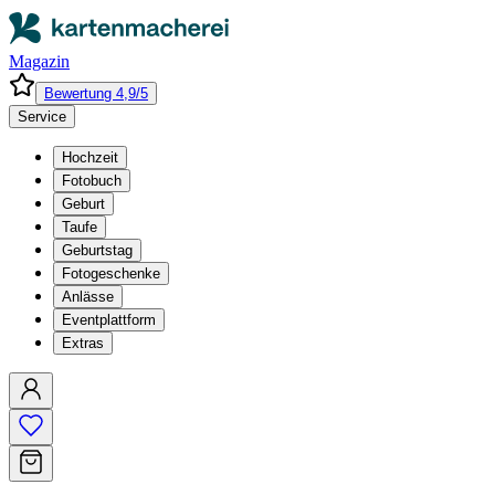
Magazin
Bewertung 4,9/5
Service
Hochzeit
Fotobuch
Geburt
Taufe
Geburtstag
Fotogeschenke
Anlässe
Eventplattform
Extras