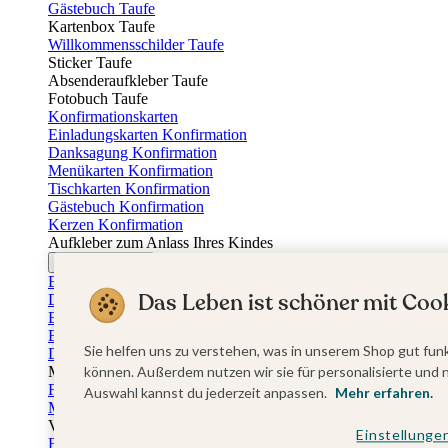
Gästebuch Taufe
Kartenbox Taufe
Willkommensschilder Taufe
Sticker Taufe
Absenderaufkleber Taufe
Fotobuch Taufe
Konfirmationskarten
Einladungskarten Konfirmation
Danksagung Konfirmation
Menükarten Konfirmation
Tischkarten Konfirmation
Gästebuch Konfirmation
Kerzen Konfirmation
Aufkleber zum Anlass Ihres Kindes
Firmungskarten
Einladungskarten Firmung
Das Leben ist schöner mit Cook
Dankeskarten Firmung
Einschulungskarten
Einladungskarten Einschulung
Sie helfen uns zu verstehen, was in unserem Shop gut funk
Danksagung Einschulung
Muttertag
können. Außerdem nutzen wir sie für personalisierte und 
Fotogeschenke Muttertag
Auswahl kannst du jederzeit anpassen.
Mehr erfahren.
Muttertagskarten
Vatertag
Einstellunge
Fotogeschenke Vatertag