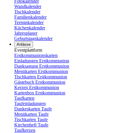
Fotokalender
Wandkalender
Tischkalender
Familienkalender
Terminkalender
Küchenkalender
Jahresplaner
Geburtstagskalender
Anlässe
Eventplattform
Erstkommunionskarten
Einladungen Erstkommunion
Danksagung Erstkommunion
Menükarten Erstkommunion
Tischkarten Erstkommunion
Gästebuch Erstkommunion
Kerzen Erstkommunion
Kartenbox Erstkommunion
Taufkarten
Taufeinladungen
Dankeskarten Taufe
Menükarten Taufe
Tischkarten Taufe
Kirchenheft Taufe
Taufkerzen