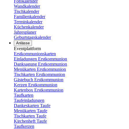
Fotokalender
Wandkalender
Tischkalender
Familienkalender
Terminkalender
Küchenkalender
Jahresplaner
Geburtstagskalender
Anlässe
Eventplattform
Erstkommunionskarten
Einladungen Erstkommunion
Danksagung Erstkommunion
Menükarten Erstkommunion
Tischkarten Erstkommunion
Gästebuch Erstkommunion
Kerzen Erstkommunion
Kartenbox Erstkommunion
Taufkarten
Taufeinladungen
Dankeskarten Taufe
Menükarten Taufe
Tischkarten Taufe
Kirchenheft Taufe
Taufkerzen