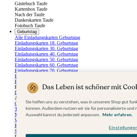
Gästebuch Taufe
Kartenbox Taufe
Nach der Taufe
Dankeskarten Taufe
Fotobuch Taufe
Geburtstag
Alle Einladungskarten Geburtstag
Einladungskarten 18. Geburtstag
Einladungskarten 30. Geburtstag
Einladungskarten 40. Geburtstag
Einladungskarten 50. Geburtstag
Einladungskarten 60. Geburtstag
Einladungskarten 70. Geburtstag
Einladungskarten 80. Geburtstag
Einladungskarten 90. Geburtstag
Das Leben ist schöner mit Cook
Für jedes Alter
Doppelgeburtstag Einladungen
Alle Geburtstagsextras
Sie helfen uns zu verstehen, was in unserem Shop gut funk
Gästebücher Geburtstag
können. Außerdem nutzen wir sie für personalisierte und 
Tischkarten Geburtstag
Menükarten Geburtstag
Auswahl kannst du jederzeit anpassen.
Mehr erfahren.
Weinetiketten Geburtstag
Kartenbox Geburtstag
Einstellunge
Save the Date Karten
Dankeskarten Geburtstag