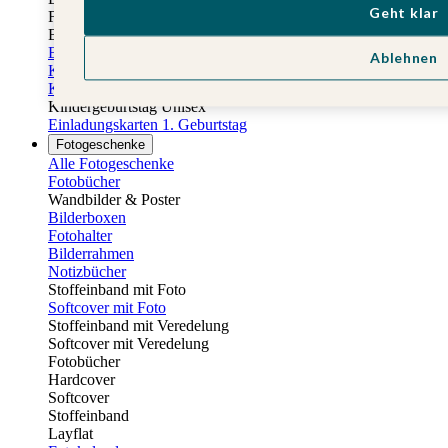
Geht klar
Fotobuch Geburtstag
Eventplattform
Einladungskarten Kindergeburtstag
Ablehnen
Kindergeburtstag Jungen
Kindergeburtstag Mädchen
Kindergeburtstag Unisex
Einladungskarten 1. Geburtstag
Fotogeschenke
Alle Fotogeschenke
Fotobücher
Wandbilder & Poster
Bilderboxen
Fotohalter
Bilderrahmen
Notizbücher
Stoffeinband mit Foto
Softcover mit Foto
Stoffeinband mit Veredelung
Softcover mit Veredelung
Fotobücher
Hardcover
Softcover
Stoffeinband
Layflat