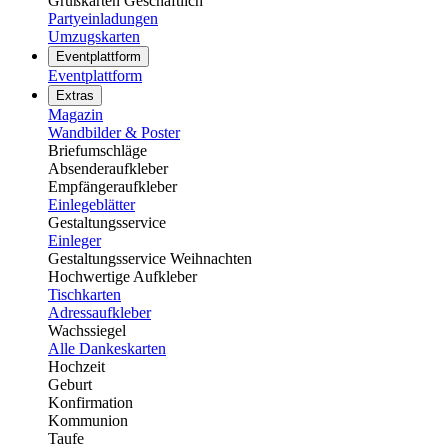
Grußkarten Geschäftlich
Partyeinladungen
Umzugskarten
Eventplattform
Eventplattform
Extras
Magazin
Wandbilder & Poster
Briefumschläge
Absenderaufkleber
Empfängeraufkleber
Einlegeblätter
Gestaltungsservice
Einleger
Gestaltungsservice Weihnachten
Hochwertige Aufkleber
Tischkarten
Adressaufkleber
Wachssiegel
Alle Dankeskarten
Hochzeit
Geburt
Konfirmation
Kommunion
Taufe