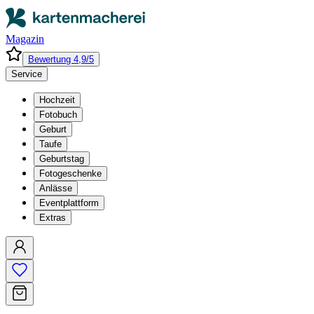
Magazin
Bewertung 4,9/5
Service
Hochzeit
Fotobuch
Geburt
Taufe
Geburtstag
Fotogeschenke
Anlässe
Eventplattform
Extras