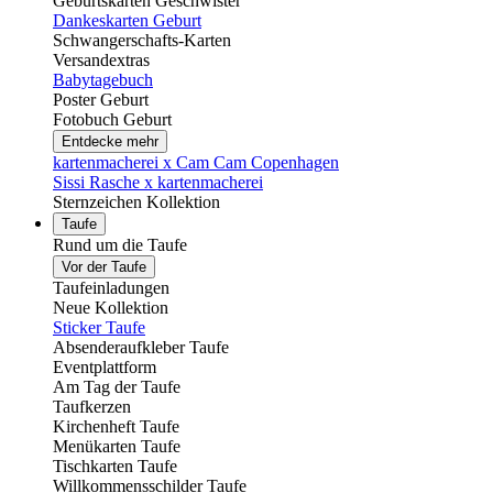
Geburtskarten Geschwister
Dankeskarten Geburt
Schwangerschafts-Karten
Versandextras
Babytagebuch
Poster Geburt
Fotobuch Geburt
Entdecke mehr
kartenmacherei x Cam Cam Copenhagen
Sissi Rasche x kartenmacherei
Sternzeichen Kollektion
Taufe
Rund um die Taufe
Vor der Taufe
Taufeinladungen
Neue Kollektion
Sticker Taufe
Absenderaufkleber Taufe
Eventplattform
Am Tag der Taufe
Taufkerzen
Kirchenheft Taufe
Menükarten Taufe
Tischkarten Taufe
Willkommensschilder Taufe