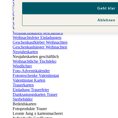
Vatertagskarten
Geht klar
Ostern
Osterkarten
Fotogeschenke zu Ostern
Ablehnen
Weihnachtskarten
Weihnachtskarten selbst gestalten
Weihnachtskarten geschäftlich
Weihnachtsfeier Einladungen
Geschenkaufkleber Weihnachten
Geschenkanhänger Weihnachten
Neujahrskarten
Neujahrskarten geschäftlich
Weihnachtliche Tischdeko
Windlichter
Foto-Adventskalender
Fotogeschenke Valentinstag
Valentinstag Karten
Trauerkarten
Einladung Trauerfeier
Danksagungskarten Trauer
Sterbebilder
Beileidskarten
Fotoprodukte Trauer
Leonie Jung x kartenmacherei