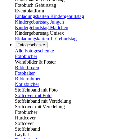
Fotobuch Geburtstag
Eventplattform
Einladungskarten Kindergeburtstag
Kindergeburtstag Jungen
Kindergeburtstag Mädchen
Kindergeburtstag Unisex
Einladungskarten 1. Geburtstag
Fotogeschenke
Alle Fotogeschenke
Fotobücher
Wandbilder & Poster
Bilderboxen
Fotohalter
Bilderrahmen
Notizbücher
Stoffeinband mit Foto
Softcover mit Foto
Stoffeinband mit Veredelung
Softcover mit Veredelung
Fotobücher
Hardcover
Softcover
Stoffeinband
Layflat