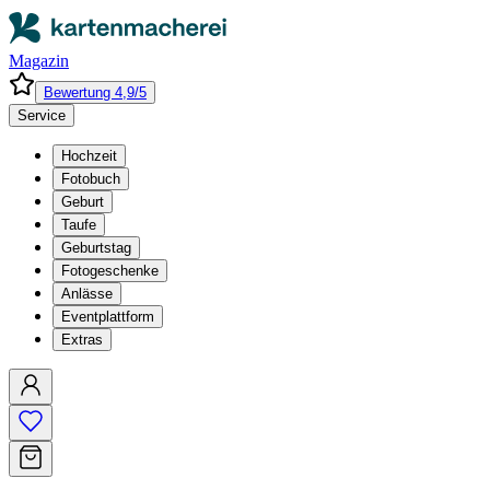
Magazin
Bewertung 4,9/5
Service
Hochzeit
Fotobuch
Geburt
Taufe
Geburtstag
Fotogeschenke
Anlässe
Eventplattform
Extras