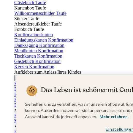
Gästebuch Taufe
Kartenbox Taufe
Willkommensschilder Taufe
Sticker Taufe
Absenderaufkleber Taufe
Fotobuch Taufe
Konfirmationskarten
Einladungskarten Konfirmation
Danksagung Konfirmation
Menükarten Konfirmation
Tischkarten Konfirmation
Gästebuch Konfirmation
Kerzen Konfirmation
Aufkleber zum Anlass Ihres Kindes
Firmungskarten
Einladungskarten Firmung
Das Leben ist schöner mit Cook
Dankeskarten Firmung
Einschulungskarten
Einladungskarten Einschulung
Sie helfen uns zu verstehen, was in unserem Shop gut funk
Danksagung Einschulung
Muttertag
können. Außerdem nutzen wir sie für personalisierte und 
Fotogeschenke Muttertag
Auswahl kannst du jederzeit anpassen.
Mehr erfahren.
Muttertagskarten
Vatertag
Einstellunge
Fotogeschenke Vatertag