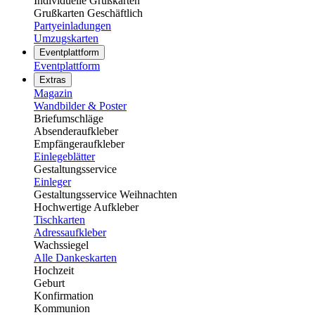
Individuelle Grußkarten
Grußkarten Geschäftlich
Partyeinladungen
Umzugskarten
Eventplattform
Eventplattform
Extras
Magazin
Wandbilder & Poster
Briefumschläge
Absenderaufkleber
Empfängeraufkleber
Einlegeblätter
Gestaltungsservice
Einleger
Gestaltungsservice Weihnachten
Hochwertige Aufkleber
Tischkarten
Adressaufkleber
Wachssiegel
Alle Dankeskarten
Hochzeit
Geburt
Konfirmation
Kommunion