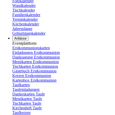
Fotokalender
Wandkalender
Tischkalender
Familienkalender
Terminkalender
Küchenkalender
Jahresplaner
Geburtstagskalender
Anlässe
Eventplattform
Erstkommunionskarten
Einladungen Erstkommunion
Danksagung Erstkommunion
Menükarten Erstkommunion
Tischkarten Erstkommunion
Gästebuch Erstkommunion
Kerzen Erstkommunion
Kartenbox Erstkommunion
Taufkarten
Taufeinladungen
Dankeskarten Taufe
Menükarten Taufe
Tischkarten Taufe
Kirchenheft Taufe
Taufkerzen