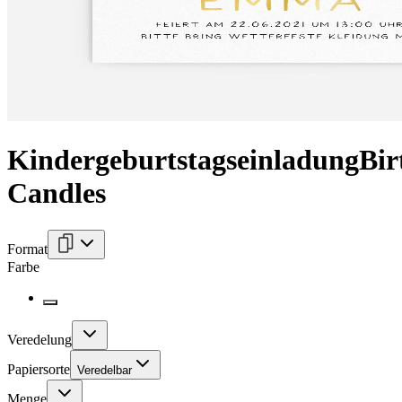
Kindergeburtstagseinladung
Bir
Candles
Format
Farbe
Veredelung
Papiersorte
Veredelbar
Menge