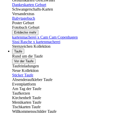
Geburtskarten Geschwister
Dankeskarten Geburt
Schwangerschafts-Karten
Versandextras
Babytagebuch
Poster Geburt
Fotobuch Geburt
Entdecke mehr
kartenmacherei x Cam Cam Copenhagen
Sissi Rasche x kartenmacherei
Sternzeichen Kollektion
Taufe
Rund um die Taufe
Vor der Taufe
Taufeinladungen
Neue Kollektion
Sticker Taufe
Absenderaufkleber Taufe
Eventplattform
Am Tag der Taufe
Taufkerzen
Kirchenheft Taufe
Menükarten Taufe
Tischkarten Taufe
Willkommensschilder Taufe